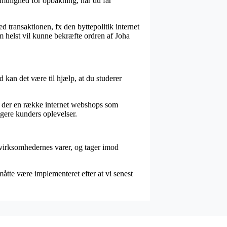
 mulighed for opbakning, når du får
d transaktionen, fx den byttepolitik internet
om helst vil kunne bekræfte ordren af Joha
d kan det være til hjælp, at du studerer
er der en række internet webshops som
igere kunders oplevelser.
r virksomhedernes varer, og tager imod
tte være implementeret efter at vi senest