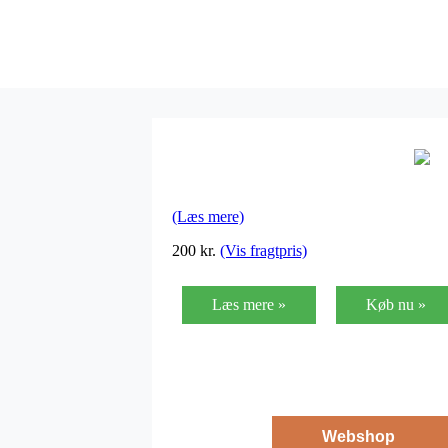
(Læs mere)
200
kr.
(Vis fragtpris)
Læs mere »
Køb nu »
Webshop