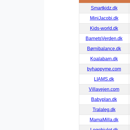
Smartkidz.dk
MiniJacobi.dk
Kids-world.dk
BarnetsVerden.dk
Børnibalance.dk
Koalabarn.dk
byhappyme.com
LIAMS.dk
Villavejen.com
Babyplan.dk
Tralaleg.dk
MamaMilla.dk
Legehjulet.dk