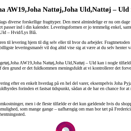
oha AW19,Joha Nattøj,Joha Uld,Nattøj – Uld 
gs diverse forskellige fragttyper. Den mest almindelige er nu om dage 
 det passer ind i din kalender. Leveringsformen er jo temmelig enkel, s
Uld – Hvid/Lys Blå.
en til levering hjem til dig selv eller til hvor du arbejder. Fragtmetoden
lligste leveringsmanér vil dog altid vise sig at være at du selv henter v
getøj,Joha AW19,Joha Nattøj,Joha Uld,Nattøj – Uld kan i nogle tilfæld
af den grund er det fuldkommen meningsfuldt at vi kontrollerer det forv
evering efter en enkelt hverdag på en hel del varer, eksempelvis Joha 
ldbyrdes forinden et fastsat tidspunkt, sådan at de har en chance for at 
omkostninger, men i de fleste tilfælde er det kun gældende hvis du shopp
ingsmulighed, som mange gange – uafhængig om man bor tæt på Fredericia
fhentningssted.