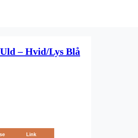
Uld – Hvid/Lys Blå
se
Link