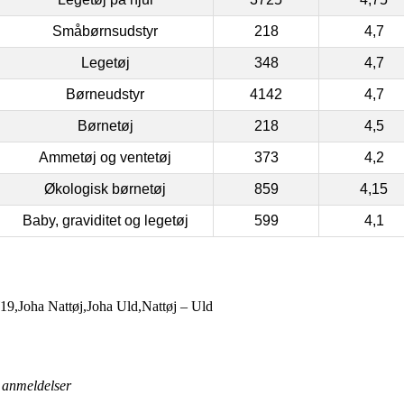
Småbørnsudstyr
218
4,7
Legetøj
348
4,7
Børneudstyr
4142
4,7
Børnetøj
218
4,5
Ammetøj og ventetøj
373
4,2
Økologisk børnetøj
859
4,15
Baby, graviditet og legetøj
599
4,1
19,Joha Nattøj,Joha Uld,Nattøj – Uld
anmeldelser