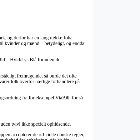
ark, og derfor har en lang række Joha
å til kvinder og mænd – betydeligt, og endda
Uld – Hvid/Lys Blå forinden du
orståeligt fremragende, så burde det ofte
varer folk overfor uærlige forhandlere på
ngsordning fra for eksempel ViaBill, for så
uden tvivl ikke specielt ophidsende.
pen accepterer de officielle danske regler,