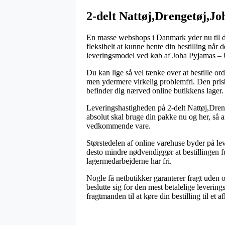
2-delt Nattøj,Drengetøj,J
En masse webshops i Danmark yder nu til da
fleksibelt at kunne hente din bestilling når
leveringsmodel ved køb af Joha Pyjamas – 
Du kan lige så vel tænke over at bestille ordr
men ydermere virkelig problemfri. Den prisbi
befinder dig nærved online butikkens lager.
Leveringshastigheden på 2-delt Nattøj,Dren
absolut skal bruge din pakke nu og her, så 
vedkommende vare.
Størstedelen af online varehuse byder på l
desto mindre nødvendiggør at bestillingen fu
lagermedarbejderne har fri.
Nogle få netbutikker garanterer fragt uden 
beslutte sig for den mest betalelige lever
fragtmanden til at køre din bestilling til et a