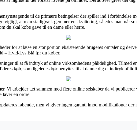
lses af fagmænd der forstår lovene på området. Derudover giver det dig
nsynstagende til de primære betingelser der spiller ind i forbindelse me
illige vigtigt, at man stadigvæk gemmer ens kvittering, således man når s
 du skal købe gave til en dame eller herre.
gheder for at læse en stor portion eksisterende brugeres omtaler og derve
ld – Hvid/Lys Blå før du køber.
sninger til at få indtryk af online virksomhedens pålidelighed. Tilmed 
 deres køb, som ligeledes bør benyttes til at danne dig et indtryk af tidl
amer. Vi arbejder tæt sammen med flere online selskaber da vi publicere
 laver en ordre.
dateres løbende, men vi giver ingen garanti imod modifikationer der må