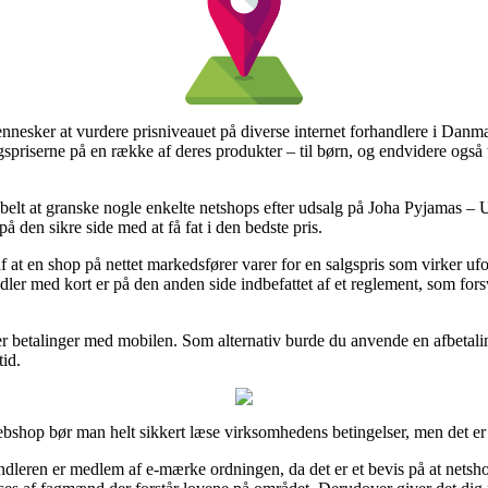
mennesker at vurdere prisniveauet på diverse internet forhandlere i Danm
lgspriserne på en række af deres produkter – til børn, og endvidere ogs
elt at granske nogle enkelte netshops efter udsalg på Joha Pyjamas – 
å den sikre side med at få fat i den bedste pris.
af at en shop på nettet markedsfører varer for en salgspris som virker uf
dler med kort er på den anden side indbefattet af et reglement, som fors
eller betalinger med mobilen. Som alternativ burde du anvende en afbetali
tid.
ebshop bør man helt sikkert læse virksomhedens betingelser, men det er 
ndleren er medlem af e-mærke ordningen, da det er et bevis på at netshop