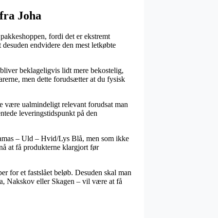
fra Joha
pakkeshoppen, fordi det er ekstremt
amt desuden endvidere den mest letkøbte
 bliver beklageligvis lidt mere bekostelig,
arerne, men dette forudsætter at du fysisk
e være ualmindeligt relevant forudsat man
entede leveringstidspunkt på den
Pyjamas – Uld – Hvid/Lys Blå, men som ikke
nå at få produkterne klargjort før
er for et fastslået beløb. Desuden skal man
, Nakskov eller Skagen – vil være at få