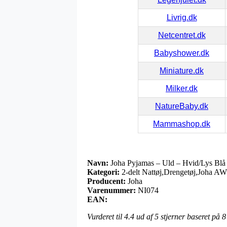
Livrig.dk
Netcentret.dk
Babyshower.dk
Miniature.dk
Milker.dk
NatureBaby.dk
Mammashop.dk
Navn:
Joha Pyjamas – Uld – Hvid/Lys Blå
Kategori:
2-delt Nattøj,Drengetøj,Joha AW
Producent:
Joha
Varenummer:
NI074
EAN:
Vurderet til
4.4
ud af 5 stjerner baseret på
8