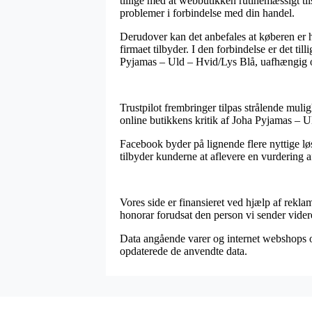
tillige med at webbutikken rutinemæssigt ti
problemer i forbindelse med din handel.
Derudover kan det anbefales at køberen er he
firmaet tilbyder. I den forbindelse er det t
Pyjamas – Uld – Hvid/Lys Blå, uafhængig om
Trustpilot frembringer tilpas strålende muli
online butikkens kritik af Joha Pyjamas – U
Facebook byder på lignende flere nyttige lø
tilbyder kunderne at aflevere en vurdering af
Vores side er finansieret ved hjælp af rekl
honorar forudsat den person vi sender videre
Data angående varer og internet webshops op
opdaterede de anvendte data.