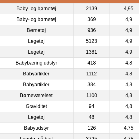
Baby- og børnetøj
2139
4,95
Baby- og børnetøj
369
4,9
Børnetøj
936
4,9
Legetøj
5123
4,9
Legetøj
1381
4,9
Babybæring udstyr
418
4,8
Babyartikler
1112
4,8
Babyartikler
384
4,8
Børneværelset
1100
4,8
Graviditet
94
4,8
Legetøj
48
4,8
Babyudstyr
126
4,75
Legetøj på hjul
3725
4,75