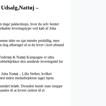
 Udsalg,Nattøj –
 om dage pakkeshops, hvor du selv henter
letkøbte leveringstype ved køb af Joha
omme tider en sjat mindre prisbillig, men
m dog afhænger af at du lever i kort afstand
,Undertøj & Nattøj Kampagne er ultra
dobbelttjekker den anslåede leveringstid for
oha Nattøj – Lilla Stribet, hvilket
fsted inden medarbejderne tager hjem.
t fastslået beløb. Desuden burde man snuppe
den til at levere ordren til et