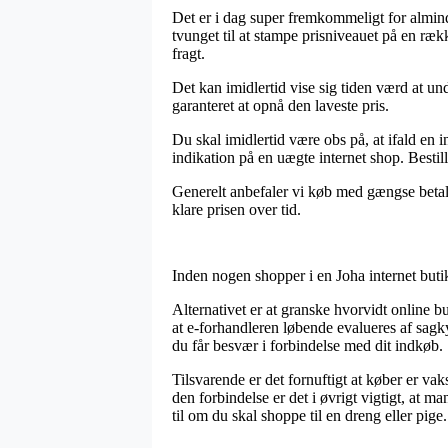
Det er i dag super fremkommeligt for alminde
tvunget til at stampe prisniveauet på en ræk
fragt.
Det kan imidlertid vise sig tiden værd at und
garanteret at opnå den laveste pris.
Du skal imidlertid være obs på, at ifald en i
indikation på en uægte internet shop. Bestil
Generelt anbefaler vi køb med gængse betalin
klare prisen over tid.
Inden nogen shopper i en Joha internet buti
Alternativet er at granske hvorvidt online b
at e-forhandleren løbende evalueres af sagk
du får besvær i forbindelse med dit indkøb.
Tilsvarende er det fornuftigt at køber er va
den forbindelse er det i øvrigt vigtigt, at m
til om du skal shoppe til en dreng eller pige.