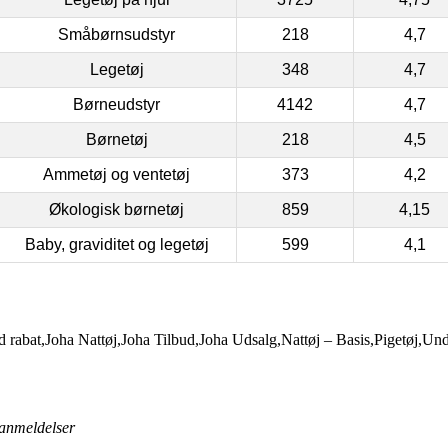
Småbørnsudstyr
218
4,7
Legetøj
348
4,7
Børneudstyr
4142
4,7
Børnetøj
218
4,5
Ammetøj og ventetøj
373
4,2
Økologisk børnetøj
859
4,15
Baby, graviditet og legetøj
599
4,1
d rabat,Joha Nattøj,Joha Tilbud,Joha Udsalg,Nattøj – Basis,Pigetøj,U
anmeldelser