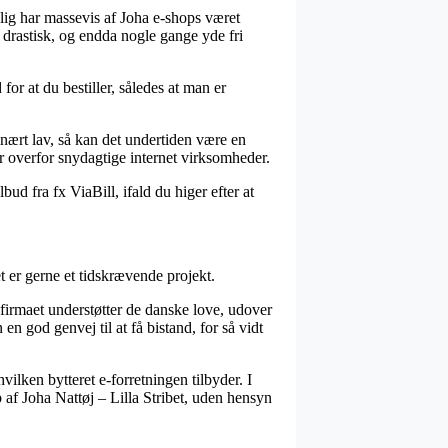
elig har massevis af Joha e-shops været
 drastisk, og endda nogle gange yde fri
for at du bestiller, således at man er
dinært lav, så kan det undertiden være en
er overfor snydagtige internet virksomheder.
ud fra fx ViaBill, ifald du higer efter at
 er gerne et tidskrævende projekt.
 firmaet understøtter de danske love, udover
 god genvej til at få bistand, for så vidt
ilken bytteret e-forretningen tilbyder. I
øb af Joha Nattøj – Lilla Stribet, uden hensyn