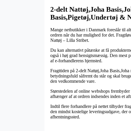
2-delt Nattøj,Joha Basis,J
Basis,Pigetøj,Undertøj & 
Mange netbutikker i Danmark foreslår til al
ordren når du har mulighed for det. Fragtlø
Nattøj – Lilla Stribet.
Du kan alternativt påtænke at få produkterne 
også i høj grad hensigtsmæssig. Den mest pri
af e-forhandlerens hjemsted.
Fragttiden på 2-delt Nattøj,Joha Basis,Joh
betydningsfuld såfremt du står og skal bruge
den vedkommende vare.
Størstedelen af online webshops frembyder l
afhænger af at ordren indsendes inden et aft
Indtil flere forhandlere på nettet tilbyder 
den mindst kostelige leveringsudgave, der oft
afhentningssted.