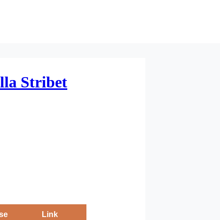
lla Stribet
se
Link