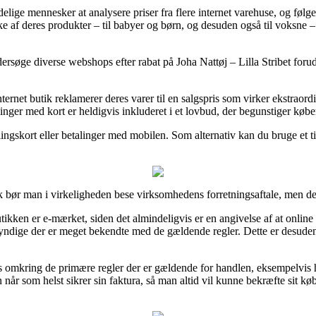
lige mennesker at analysere priser fra flere internet varehuse, og følg
ke af deres produkter – til babyer og børn, og desuden også til voksne –
ersøge diverse webshops efter rabat på Joha Nattøj – Lilla Stribet forud 
nternet butik reklamerer deres varer til en salgspris som virker ekstraor
linger med kort er heldigvis inkluderet i et lovbud, der begunstiger køb
gskort eller betalinger med mobilen. Som alternativ kan du bruge et tilb
k bør man i virkeligheden bese virksomhedens forretningsaftale, men det
utikken er e-mærket, siden det almindeligvis er en angivelse af at online
yndige der er meget bekendte med de gældende regler. Dette er desuden en
ks omkring de primære regler der er gældende for handlen, eksempelvis hv
an når som helst sikrer sin faktura, så man altid vil kunne bekræfte sit k