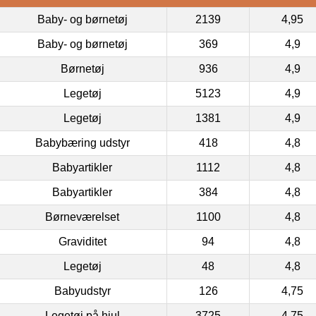
Baby- og børnetøj
2139
4,95
Baby- og børnetøj
369
4,9
Børnetøj
936
4,9
Legetøj
5123
4,9
Legetøj
1381
4,9
Babybæring udstyr
418
4,8
Babyartikler
1112
4,8
Babyartikler
384
4,8
Børneværelset
1100
4,8
Graviditet
94
4,8
Legetøj
48
4,8
Babyudstyr
126
4,75
Legetøj på hjul
3725
4,75