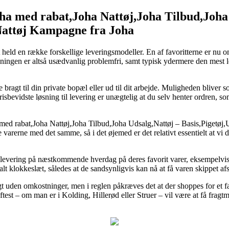
oha med rabat,Joha Nattøj,Joha Tilbud,Joha
Nattøj Kampagne fra Joha
t held en række forskellige leveringsmodeller. En af favoritterne er nu
sningen er altså usædvanlig problemfri, samt typisk ydermere den mest 
bragt til din private bopæl eller ud til dit arbejde. Muligheden bliver s
sbevidste løsning til levering er unægtelig at du selv henter ordren, so
a med rabat,Joha Nattøj,Joha Tilbud,Joha Udsalg,Nattøj – Basis,Pigetøj
 varerne med det samme, så i det øjemed er det relativt essentielt at vi 
evering på næstkommende hverdag på deres favorit varer, eksempelvis J
alt klokkeslæt, således at de sandsynligvis kan nå at få varen skippet a
fragt uden omkostninger, men i reglen påkræves det at der shoppes for e
est – om man er i Kolding, Hillerød eller Struer – vil være at få fragtman