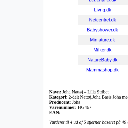
Livrig.dk
Netcentret.dk
Babyshower.dk
Miniature.dk
Milker.dk
NatureBaby.dk
Mammashop.dk
Navn:
Joha Nattøj – Lilla Stribet
Kategori:
2-delt Nattøj,Joha Basis,Joha me
Producent:
Joha
Varenummer:
HG467
EAN:
Vurderet til
4
ud af 5 stjerner baseret på
49