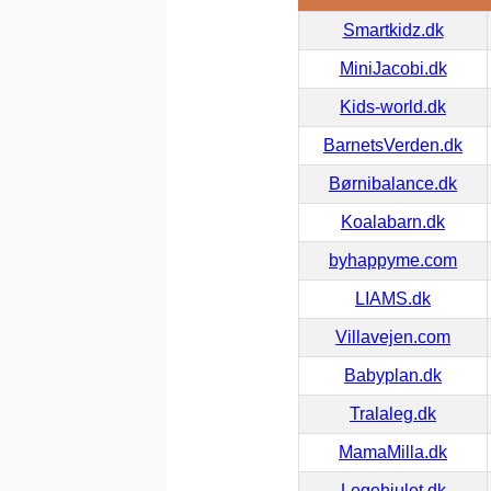
Smartkidz.dk
MiniJacobi.dk
Kids-world.dk
BarnetsVerden.dk
Børnibalance.dk
Koalabarn.dk
byhappyme.com
LIAMS.dk
Villavejen.com
Babyplan.dk
Tralaleg.dk
MamaMilla.dk
Legehjulet.dk