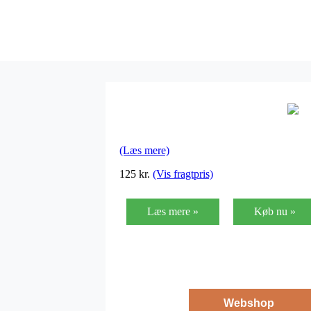
(Læs mere)
125
kr.
(Vis fragtpris)
Læs mere »
Køb nu »
Webshop