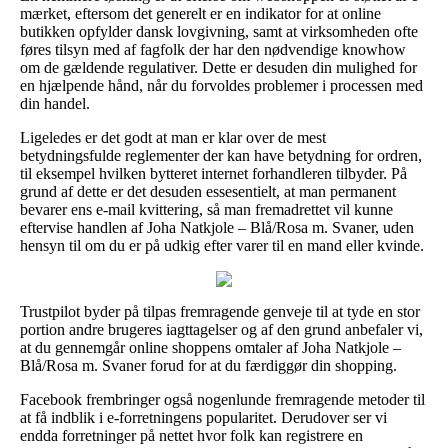
mærket, eftersom det generelt er en indikator for at online
butikken opfylder dansk lovgivning, samt at virksomheden ofte
føres tilsyn med af fagfolk der har den nødvendige knowhow
om de gældende regulativer. Dette er desuden din mulighed for
en hjælpende hånd, når du forvoldes problemer i processen med
din handel.
Ligeledes er det godt at man er klar over de mest
betydningsfulde reglementer der kan have betydning for ordren,
til eksempel hvilken bytteret internet forhandleren tilbyder. På
grund af dette er det desuden essesentielt, at man permanent
bevarer ens e-mail kvittering, så man fremadrettet vil kunne
eftervise handlen af Joha Natkjole – Blå/Rosa m. Svaner, uden
hensyn til om du er på udkig efter varer til en mand eller kvinde.
Trustpilot byder på tilpas fremragende genveje til at tyde en stor
portion andre brugeres iagttagelser og af den grund anbefaler vi,
at du gennemgår online shoppens omtaler af Joha Natkjole –
Blå/Rosa m. Svaner forud for at du færdiggør din shopping.
Facebook frembringer også nogenlunde fremragende metoder til
at få indblik i e-forretningens popularitet. Derudover ser vi
endda forretninger på nettet hvor folk kan registrere en