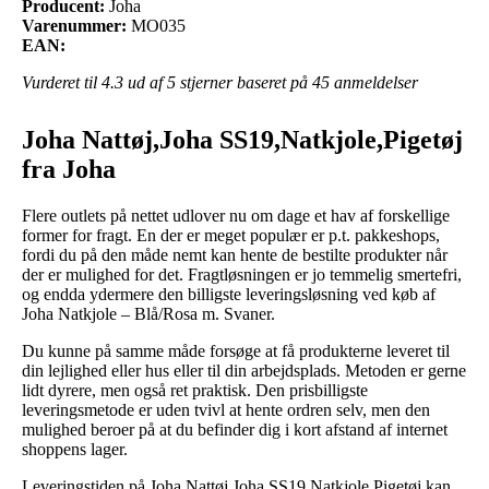
Producent:
Joha
Varenummer:
MO035
EAN:
Vurderet til
4.3
ud af 5 stjerner baseret på
45
anmeldelser
Joha Nattøj,Joha SS19,Natkjole,Pigetøj
fra Joha
Flere outlets på nettet udlover nu om dage et hav af forskellige
former for fragt. En der er meget populær er p.t. pakkeshops,
fordi du på den måde nemt kan hente de bestilte produkter når
der er mulighed for det. Fragtløsningen er jo temmelig smertefri,
og endda ydermere den billigste leveringsløsning ved køb af
Joha Natkjole – Blå/Rosa m. Svaner.
Du kunne på samme måde forsøge at få produkterne leveret til
din lejlighed eller hus eller til din arbejdsplads. Metoden er gerne
lidt dyrere, men også ret praktisk. Den prisbilligste
leveringsmetode er uden tvivl at hente ordren selv, men den
mulighed beroer på at du befinder dig i kort afstand af internet
shoppens lager.
Leveringstiden på Joha Nattøj,Joha SS19,Natkjole,Pigetøj kan