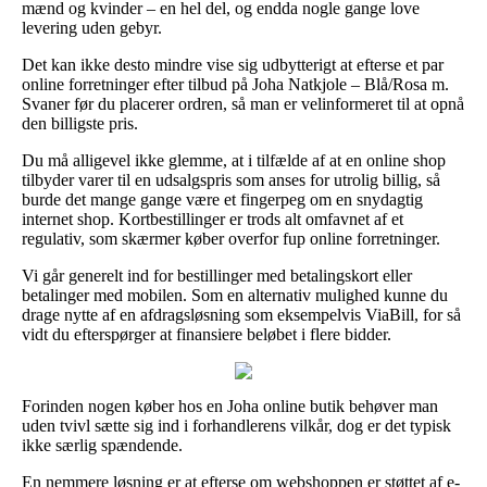
mænd og kvinder – en hel del, og endda nogle gange love
levering uden gebyr.
Det kan ikke desto mindre vise sig udbytterigt at efterse et par
online forretninger efter tilbud på Joha Natkjole – Blå/Rosa m.
Svaner før du placerer ordren, så man er velinformeret til at opnå
den billigste pris.
Du må alligevel ikke glemme, at i tilfælde af at en online shop
tilbyder varer til en udsalgspris som anses for utrolig billig, så
burde det mange gange være et fingerpeg om en snydagtig
internet shop. Kortbestillinger er trods alt omfavnet af et
regulativ, som skærmer køber overfor fup online forretninger.
Vi går generelt ind for bestillinger med betalingskort eller
betalinger med mobilen. Som en alternativ mulighed kunne du
drage nytte af en afdragsløsning som eksempelvis ViaBill, for så
vidt du efterspørger at finansiere beløbet i flere bidder.
Forinden nogen køber hos en Joha online butik behøver man
uden tvivl sætte sig ind i forhandlerens vilkår, dog er det typisk
ikke særlig spændende.
En nemmere løsning er at efterse om webshoppen er støttet af e-