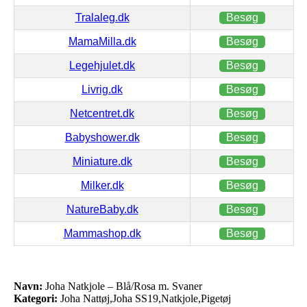
Tralaleg.dk
Besøg
MamaMilla.dk
Besøg
Legehjulet.dk
Besøg
Livrig.dk
Besøg
Netcentret.dk
Besøg
Babyshower.dk
Besøg
Miniature.dk
Besøg
Milker.dk
Besøg
NatureBaby.dk
Besøg
Mammashop.dk
Besøg
Navn:
Joha Natkjole – Blå/Rosa m. Svaner
Kategori:
Joha Nattøj,Joha SS19,Natkjole,Pigetøj