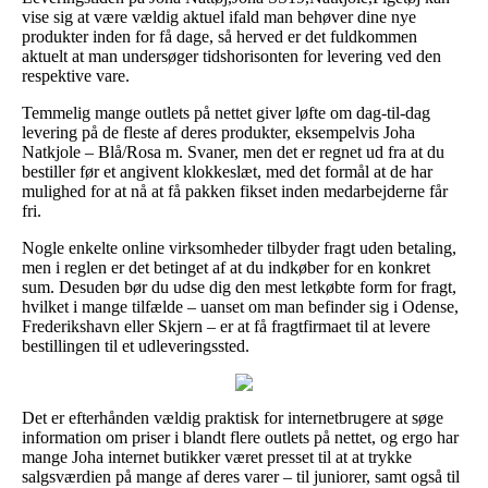
vise sig at være vældig aktuel ifald man behøver dine nye
produkter inden for få dage, så herved er det fuldkommen
aktuelt at man undersøger tidshorisonten for levering ved den
respektive vare.
Temmelig mange outlets på nettet giver løfte om dag-til-dag
levering på de fleste af deres produkter, eksempelvis Joha
Natkjole – Blå/Rosa m. Svaner, men det er regnet ud fra at du
bestiller før et angivent klokkeslæt, med det formål at de har
mulighed for at nå at få pakken fikset inden medarbejderne får
fri.
Nogle enkelte online virksomheder tilbyder fragt uden betaling,
men i reglen er det betinget af at du indkøber for en konkret
sum. Desuden bør du udse dig den mest letkøbte form for fragt,
hvilket i mange tilfælde – uanset om man befinder sig i Odense,
Frederikshavn eller Skjern – er at få fragtfirmaet til at levere
bestillingen til et udleveringssted.
Det er efterhånden vældig praktisk for internetbrugere at søge
information om priser i blandt flere outlets på nettet, og ergo har
mange Joha internet butikker været presset til at at trykke
salgsværdien på mange af deres varer – til juniorer, samt også til