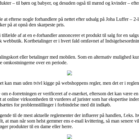
ukter – til børn og babyer, og desuden også til mænd og kvinder – efte
at efterse nogle forhandlere på nettet efter udsalg på Joha Luffer – 2
ker på at opnå den skarpeste pris.
ilfælde af at en e-forhandler annoncerer et produkt til salg for en salgs
k webbutik. Kortbetalinger er i hvert fald omfavnet af Indsigelsesordn
lingskort eller betalinger med mobilen. Som en alternativ mulighed kun
re omkostningerne over en periode.
tet kan man uden tvivl kigge på webshoppens regler, men det er i regle
om e-forretningen er verificeret af e-mærket, eftersom det kan være en
mt at online virksomheden tit vurderes af jurister som har ekspertise ind
udsættes for problemstillinger i forbindelse med dit indkøb.
gende til de mest aktuelle reglementer der influerer på handlen, f.eks. h
lt, at man når som helst gemmer ens e-mail kvittering, så man senere vil
ger produkter til en dame eller herre.