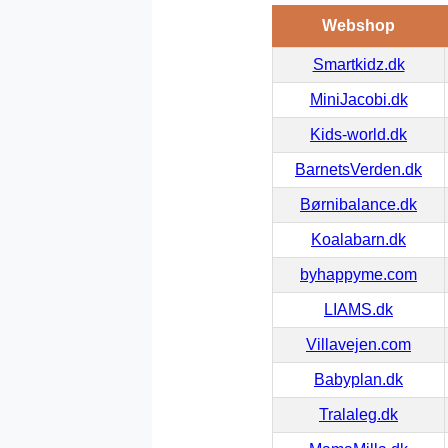
Webshop
Smartkidz.dk
MiniJacobi.dk
Kids-world.dk
BarnetsVerden.dk
Børnibalance.dk
Koalabarn.dk
byhappyme.com
LIAMS.dk
Villavejen.com
Babyplan.dk
Tralaleg.dk