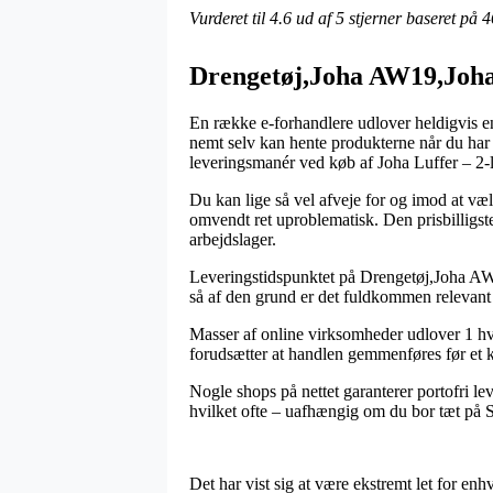
Vurderet til
4.6
ud af 5 stjerner baseret på
4
Drengetøj,Joha AW19,Joha 
En række e-forhandlere udlover heldigvis en
nemt selv kan hente produkterne når du har 
leveringsmanér ved køb af Joha Luffer – 2-
Du kan lige så vel afveje for og imod at vælg
omvendt ret uproblematisk. Den prisbilligste
arbejdslager.
Leveringstidspunktet på Drengetøj,Joha AW1
så af den grund er det fuldkommen relevant
Masser af online virksomheder udlover 1 hv
forudsætter at handlen gemmenføres før et ko
Nogle shops på nettet garanterer portofri le
hvilket ofte – uafhængig om du bor tæt på Si
Det har vist sig at være ekstremt let for enhv