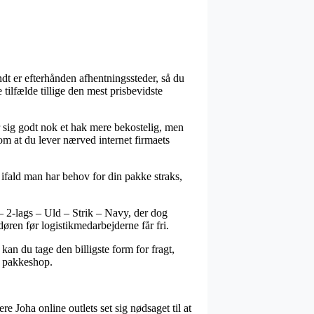
dt er efterhånden afhentningssteder, så du
ilfælde tillige den mest prisbevidste
er sig godt nok et hak mere bekostelig, men
 om at du lever nærved internet firmaets
fald man har behov for din pakke straks,
 2-lags – Uld – Strik – Navy, der dog
øren før logistikmedarbejderne får fri.
an du tage den billigste form for fragt,
en pakkeshop.
ere Joha online outlets set sig nødsaget til at