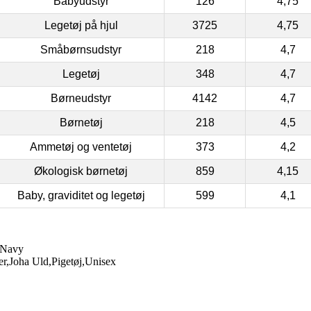
Babyudstyr
126
4,75
Legetøj på hjul
3725
4,75
Småbørnsudstyr
218
4,7
Legetøj
348
4,7
Børneudstyr
4142
4,7
Børnetøj
218
4,5
Ammetøj og ventetøj
373
4,2
Økologisk børnetøj
859
4,15
Baby, graviditet og legetøj
599
4,1
– Navy
r,Joha Uld,Pigetøj,Unisex