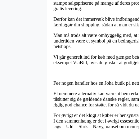
stampe salgspriserne på mange af deres prod
gratis levering.
Derfor kan det immervæk blive indbringende 
færdiggør din shopping, sådan at man er sik
Man må trods alt være omhyggelig med, at i t
undertiden være et symbol på en bedrageris
netshops.
Vi går generelt ind for køb med gængse beta
eksempel ViaBill, hvis du ønsker at godtgø
Før nogen handler hos en Joha butik på net
Et nemmere alternativ kan være at bemærke 
tilslutter sig de gældende danske regler, sa
rigtig god chance for støtte, for så vidt du 
For øvrigt er det klogt at køber er hensynsta
I den sammenhæng er det i øvrigt essesentie
lags – Uld – Strik – Navy, uanset om man sø