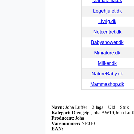
MamaMilla.dk
Legehjulet.dk
Livrig.dk
Netcentret.dk
Babyshower.dk
Miniature.dk
Milker.dk
NatureBaby.dk
Mammashop.dk
Navn:
Joha Luffer – 2-lags – Uld – Strik 
Kategori:
Drengetøj,Joha AW19,Joha Luffe
Producent:
Joha
Varenummer:
NF010
EAN: