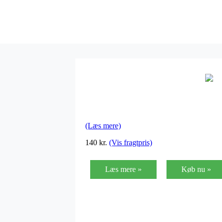
(Læs mere)
140
kr.
(Vis fragtpris)
Læs mere »
Køb nu »