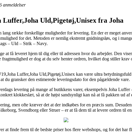
6
anmeldelser
Luffer,Joha Uld,Pigetøj,Unisex fra Joha
 lang række forskellige muligheder for levering. En der er meget anven
mulighed for det. Metoden er nemlig ekstremt gnidningsløs, og i mange t
lags – Uld – Strik – Navy.
e at få leveret hjem til dig eller til adressen hvor du arbejder. Den vis
 fragtmulighed er dog at du selv henter ordren, hvilket dog stiller krav
9,Joha Luffer,Joha Uld,Pigetøj,Unisex kan være ultra betydningsfuld i
 at du gransker den estimerede leveringsdato for den pågældende vare.
erdags levering på mange af butikkens varer, eksempelvis Joha Luffer –
nkret klokkeslæt, så at de højst sandsynligt kan nå at få pakken ud af d
vering, men ofte kræver det at der indkøbes for en præcis sum. Desuden k
lkeborg, Svendborg eller Struer – er at få dem til at levere ordren til 
er at finde frem til de bedste priser hos flere webshops, og for det har fl