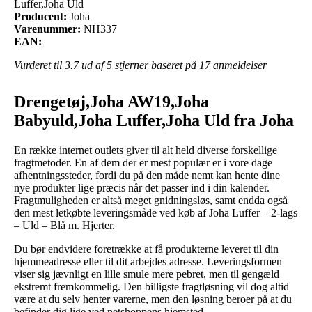
Luffer,Joha Uld
Producent:
Joha
Varenummer:
NH337
EAN:
Vurderet til
3.7
ud af 5 stjerner baseret på
17
anmeldelser
Drengetøj,Joha AW19,Joha
Babyuld,Joha Luffer,Joha Uld fra Joha
En række internet outlets giver til alt held diverse forskellige
fragtmetoder. En af dem der er mest populær er i vore dage
afhentningssteder, fordi du på den måde nemt kan hente dine
nye produkter lige præcis når det passer ind i din kalender.
Fragtmuligheden er altså meget gnidningsløs, samt endda også
den mest letkøbte leveringsmåde ved køb af Joha Luffer – 2-lags
– Uld – Blå m. Hjerter.
Du bør endvidere foretrække at få produkterne leveret til din
hjemmeadresse eller til dit arbejdes adresse. Leveringsformen
viser sig jævnligt en lille smule mere pebret, men til gengæld
ekstremt fremkommelig. Den billigste fragtløsning vil dog altid
være at du selv henter varerne, men den løsning beroer på at du
befinder dig lige ved netshoppens hjemsted.