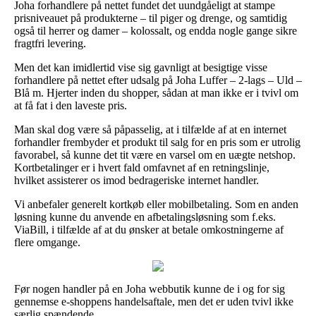
Joha forhandlere på nettet fundet det uundgåeligt at stampe
prisniveauet på produkterne – til piger og drenge, og samtidig
også til herrer og damer – kolossalt, og endda nogle gange sikre
fragtfri levering.
Men det kan imidlertid vise sig gavnligt at besigtige visse
forhandlere på nettet efter udsalg på Joha Luffer – 2-lags – Uld –
Blå m. Hjerter inden du shopper, sådan at man ikke er i tvivl om
at få fat i den laveste pris.
Man skal dog være så påpasselig, at i tilfælde af at en internet
forhandler frembyder et produkt til salg for en pris som er utrolig
favorabel, så kunne det tit være en varsel om en uægte netshop.
Kortbetalinger er i hvert fald omfavnet af en retningslinje,
hvilket assisterer os imod bedrageriske internet handler.
Vi anbefaler generelt kortkøb eller mobilbetaling. Som en anden
løsning kunne du anvende en afbetalingsløsning som f.eks.
ViaBill, i tilfælde af at du ønsker at betale omkostningerne af
flere omgange.
Før nogen handler på en Joha webbutik kunne de i og for sig
gennemse e-shoppens handelsaftale, men det er uden tvivl ikke
særlig spændende.