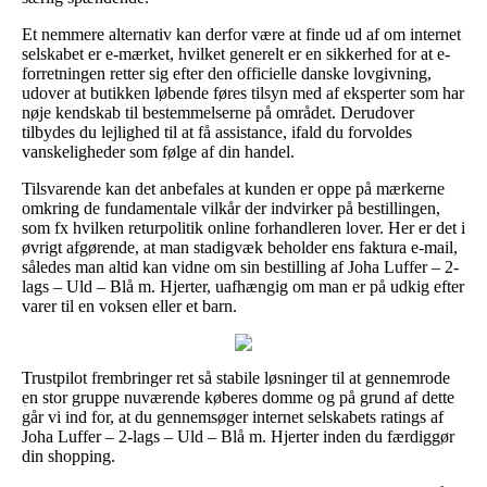
Et nemmere alternativ kan derfor være at finde ud af om internet
selskabet er e-mærket, hvilket generelt er en sikkerhed for at e-
forretningen retter sig efter den officielle danske lovgivning,
udover at butikken løbende føres tilsyn med af eksperter som har
nøje kendskab til bestemmelserne på området. Derudover
tilbydes du lejlighed til at få assistance, ifald du forvoldes
vanskeligheder som følge af din handel.
Tilsvarende kan det anbefales at kunden er oppe på mærkerne
omkring de fundamentale vilkår der indvirker på bestillingen,
som fx hvilken returpolitik online forhandleren lover. Her er det i
øvrigt afgørende, at man stadigvæk beholder ens faktura e-mail,
således man altid kan vidne om sin bestilling af Joha Luffer – 2-
lags – Uld – Blå m. Hjerter, uafhængig om man er på udkig efter
varer til en voksen eller et barn.
Trustpilot frembringer ret så stabile løsninger til at gennemrode
en stor gruppe nuværende køberes domme og på grund af dette
går vi ind for, at du gennemsøger internet selskabets ratings af
Joha Luffer – 2-lags – Uld – Blå m. Hjerter inden du færdiggør
din shopping.