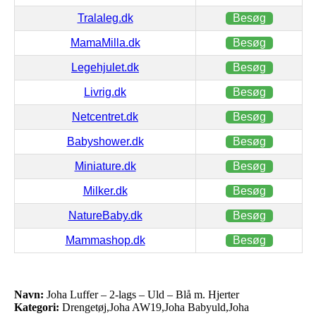
Tralaleg.dk
Besøg
MamaMilla.dk
Besøg
Legehjulet.dk
Besøg
Livrig.dk
Besøg
Netcentret.dk
Besøg
Babyshower.dk
Besøg
Miniature.dk
Besøg
Milker.dk
Besøg
NatureBaby.dk
Besøg
Mammashop.dk
Besøg
Navn:
Joha Luffer – 2-lags – Uld – Blå m. Hjerter
Kategori:
Drengetøj,Joha AW19,Joha Babyuld,Joha