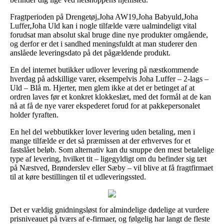
Fragtperioden på Drengetøj,Joha AW19,Joha Babyuld,Joha
Luffer,Joha Uld kan i nogle tilfælde være ualmindeligt vital
forudsat man absolut skal bruge dine nye produkter omgående,
og derfor er det i sandhed meningsfuldt at man studerer den
anslåede leveringsdato på det pågældende produkt.
En del internet butikker udlover levering på næstkommende
hverdag på adskillige varer, eksempelvis Joha Luffer – 2-lags –
Uld – Blå m. Hjerter, men glem ikke at det er betinget af at
ordren laves før et konkret klokkeslæt, med det formål at de kan
nå at få de nye varer ekspederet forud for at pakkepersonalet
holder fyraften.
En hel del webbutikker lover levering uden betaling, men i
mange tilfælde er det så præmissen at der erhverves for et
fastslået beløb. Som alternativ kan du snuppe den mest betalelige
type af levering, hvilket tit – ligegyldigt om du befinder sig tæt
på Næstved, Brønderslev eller Sæby – vil blive at få fragtfirmaet
til at køre bestillingen til et udleveringssted.
Det er vældig gnidningsløst for almindelige dødelige at vurdere
prisniveauet på tværs af e-firmaer, og følgelig har langt de fleste