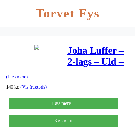
Torvet Fys
Joha Luffer –
2-lags – Uld –
Blå m. Hjerter
(Læs mere)
140
kr.
(Vis fragtpris)
Læs mere »
Køb nu »