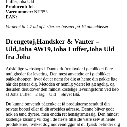
Luffer,Joha Uld
Producent:
Joha
Varenummer:
NH953
EAN:
Vurderet til
4.7
ud af 5 stjerner baseret på
16
anmeldelser
Drengetøj,Handsker & Vanter –
Uld,Joha AW19,Joha Luffer,Joha Uld
fra Joha
Adskillige webshops i Danmark frembyder i øjeblikket flere
muligheder for levering. Den mest anvendte er i øjeblikket
pakkeshoppen, hvor det er nemt for dig at hente din pakke lige
når det passer dig. Metoden er nemlig yderst let gængelig, og
desuden derudover den mindst kostelige leveringsform ved køb
af Joha Luffer – 2-lag – Uld – Støvet Blå.
Du kunne omvendt påtænke at få produkterne sendt til din
private bopæl eller til dit arbejdes adresse. Denne bliver godt
nok en tand dyrere, men endda ret hensigtsmæssig. Den mindst
kostelige løsning vil dog i de fleste tilfælde være selv at hente
produkterne, hvilket dog nødvendiggør at du fysisk befinder dig