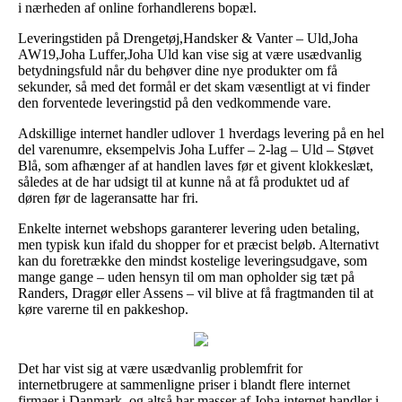
i nærheden af online forhandlerens bopæl.
Leveringstiden på Drengetøj,Handsker & Vanter – Uld,Joha
AW19,Joha Luffer,Joha Uld kan vise sig at være usædvanlig
betydningsfuld når du behøver dine nye produkter om få
sekunder, så med det formål er det skam væsentligt at vi finder
den forventede leveringstid på den vedkommende vare.
Adskillige internet handler udlover 1 hverdags levering på en hel
del varenumre, eksempelvis Joha Luffer – 2-lag – Uld – Støvet
Blå, som afhænger af at handlen laves før et givent klokkeslæt,
således at de har udsigt til at kunne nå at få produktet ud af
døren før de lageransatte har fri.
Enkelte internet webshops garanterer levering uden betaling,
men typisk kun ifald du shopper for et præcist beløb. Alternativt
kan du foretrække den mindst kostelige leveringsudgave, som
mange gange – uden hensyn til om man opholder sig tæt på
Randers, Dragør eller Assens – vil blive at få fragtmanden til at
køre varerne til en pakkeshop.
Det har vist sig at være usædvanlig problemfrit for
internetbrugere at sammenligne priser i blandt flere internet
firmaer i Danmark, og altså har masser af Joha internet handler i