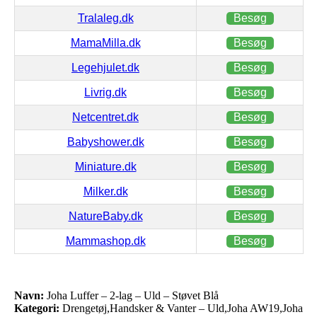
Tralaleg.dk
Besøg
MamaMilla.dk
Besøg
Legehjulet.dk
Besøg
Livrig.dk
Besøg
Netcentret.dk
Besøg
Babyshower.dk
Besøg
Miniature.dk
Besøg
Milker.dk
Besøg
NatureBaby.dk
Besøg
Mammashop.dk
Besøg
Navn:
Joha Luffer – 2-lag – Uld – Støvet Blå
Kategori:
Drengetøj,Handsker & Vanter – Uld,Joha AW19,Joha