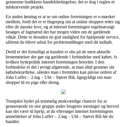
gennemse butikkens handelsbetingelser, det er dog i reglen et
tidskrævende projekt.
En anden løsning er at se om online forretningen er e-mærket
medlem, fordi det er et fingerpeg om at online shoppen retter sig
efter de danske love, og at internet forretningen regelmæssigt
besøges af fagmænd der har megen viden om de gældende
vilkår. Dette er desuden en god mulighed for hjælpende service,
såfremt du bliver udsat for problemstillinger med dit indkøb.
Dertil er det fornuftigt at kunden er obs på de mest aktuelle
bestemmelser der gør sig gældende i forbindelse med købet, fx
hvilken byttepolitik internet forretningen benytter. I den
forbindelse er det i øvrigt afgørende, at man altid gemmer sin
købsbekræftelse, således man i fremtiden kan påvise ordren af
Joha Luffer – 2-lag – Uld – Støvet Blå, ligegyldigt om man
shopper til en pige eller dreng.
Trustpilot byder på temmelig ønskværdige chancer for at
gennemrode en stor gruppe andre brugeres meninger og herved
kan det være til hjælp, at du eftersøger internet forretningens
anmeldelser af Joha Luffer – 2-lag – Uld – Støvet Blå før du
handler.