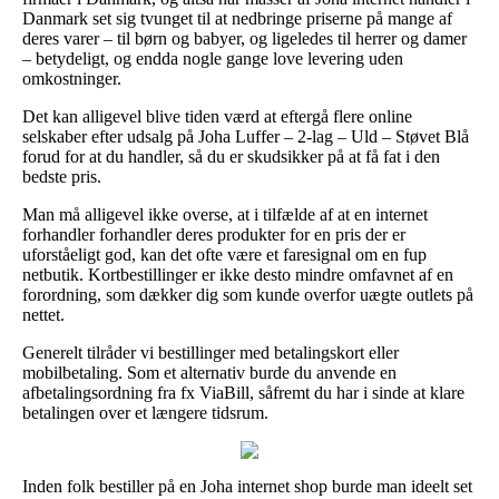
Danmark set sig tvunget til at nedbringe priserne på mange af
deres varer – til børn og babyer, og ligeledes til herrer og damer
– betydeligt, og endda nogle gange love levering uden
omkostninger.
Det kan alligevel blive tiden værd at eftergå flere online
selskaber efter udsalg på Joha Luffer – 2-lag – Uld – Støvet Blå
forud for at du handler, så du er skudsikker på at få fat i den
bedste pris.
Man må alligevel ikke overse, at i tilfælde af at en internet
forhandler forhandler deres produkter for en pris der er
uforståeligt god, kan det ofte være et faresignal om en fup
netbutik. Kortbestillinger er ikke desto mindre omfavnet af en
forordning, som dækker dig som kunde overfor uægte outlets på
nettet.
Generelt tilråder vi bestillinger med betalingskort eller
mobilbetaling. Som et alternativ burde du anvende en
afbetalingsordning fra fx ViaBill, såfremt du har i sinde at klare
betalingen over et længere tidsrum.
Inden folk bestiller på en Joha internet shop burde man ideelt set