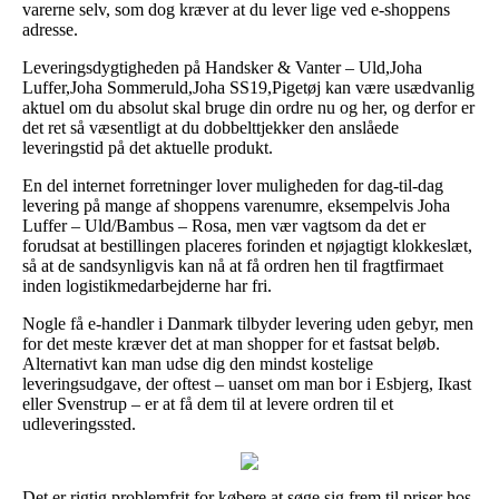
varerne selv, som dog kræver at du lever lige ved e-shoppens
adresse.
Leveringsdygtigheden på Handsker & Vanter – Uld,Joha
Luffer,Joha Sommeruld,Joha SS19,Pigetøj kan være usædvanlig
aktuel om du absolut skal bruge din ordre nu og her, og derfor er
det ret så væsentligt at du dobbelttjekker den anslåede
leveringstid på det aktuelle produkt.
En del internet forretninger lover muligheden for dag-til-dag
levering på mange af shoppens varenumre, eksempelvis Joha
Luffer – Uld/Bambus – Rosa, men vær vagtsom da det er
forudsat at bestillingen placeres forinden et nøjagtigt klokkeslæt,
så at de sandsynligvis kan nå at få ordren hen til fragtfirmaet
inden logistikmedarbejderne har fri.
Nogle få e-handler i Danmark tilbyder levering uden gebyr, men
for det meste kræver det at man shopper for et fastsat beløb.
Alternativt kan man udse dig den mindst kostelige
leveringsudgave, der oftest – uanset om man bor i Esbjerg, Ikast
eller Svenstrup – er at få dem til at levere ordren til et
udleveringssted.
Det er rigtig problemfrit for købere at søge sig frem til priser hos