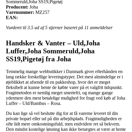
Sommeruld,Joha SS19,Pigetøj
Producent:
Joha
Varenummer:
MZ257
EAN:
Vurderet til
3.5
ud af 5 stjerner baseret på
11
anmeldelser
Handsker & Vanter – Uld,Joha
Luffer,Joha Sommeruld,Joha
SS19,Pigetøj fra Joha
Temmelig mange webbutikker i Danmark giver efterhånden en
lang række forskellige leveringstyper. Det mest almindelige er i
øjeblikket at afsende til en pakkeshop, hvor det er meget
fleksibelt at kunne hente de købte varer på et valgfrit tidspunkt.
Fragtmetoden er nemlig meget smertefri, og mange gange
ydermere den mest betalelige mulighed for fragt ved køb af Joha
Luffer – Uld/Bambus – Rosa.
Du kan lige så vel beslutte dig for at få varerne leveret til din
private bopæl eller ud på din arbejdsplads. Fragtmuligheden er
ofte lidt mere omkostningsfuld, men endvidere ret så bekvem.
Den mindst kostelige løsning kan ikke benægtes at være at hente