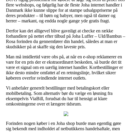
flere webshops, og følgelig har de fleste Joha internet handler i
Danmark ikke kunne slippe for at stampe udsalgspriserne på
deres produkter – til børn og babyer, men også til damer og
herrer – markant, og endda nogle gange yde gratis fragt.
Derfor kan det alligevel blive gavnligt at checke en række
forhandlere på nettet efter tilbud på Joha Luffer – Uld/Bambus –
Rosa forinden du gennemfører din handel, således at man er
skudsikker på at skaffe sig den laveste pris.
Man må imidlertid være obs på, at når en e-shop reklamerer en
vare for en pris der er ekstraordinært beskeden, så burde det tit
være et signal om en uærlig internet handler. Kortbestillinger er
ikke desto mindre omfattet af en retningslinje, hvilket sikrer
køberen overfor svindlende internet outlets.
Vi anbefaler generelt bestillinger med betalingskort eller
mobilbetaling. Som alternativ bør du vælge en løsning fra
eksempelvis ViaBill, forudsat du har til hensigt at klare
omkostningerne over et længere tidsrum.
Forinden nogen køber i en Joha shop burde man egentlig gøre
sig bekendt med indholdet af netbutikkens handelsaftale, men