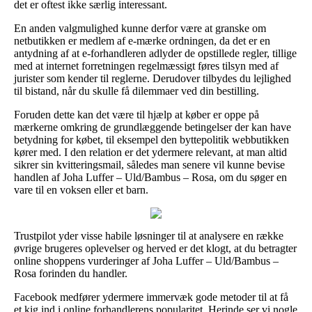
det er oftest ikke særlig interessant.
En anden valgmulighed kunne derfor være at granske om
netbutikken er medlem af e-mærke ordningen, da det er en
antydning af at e-forhandleren adlyder de opstillede regler, tillige
med at internet forretningen regelmæssigt føres tilsyn med af
jurister som kender til reglerne. Derudover tilbydes du lejlighed
til bistand, når du skulle få dilemmaer ved din bestilling.
Foruden dette kan det være til hjælp at køber er oppe på
mærkerne omkring de grundlæggende betingelser der kan have
betydning for købet, til eksempel den byttepolitik webbutikken
kører med. I den relation er det ydermere relevant, at man altid
sikrer sin kvitteringsmail, således man senere vil kunne bevise
handlen af Joha Luffer – Uld/Bambus – Rosa, om du søger en
vare til en voksen eller et barn.
Trustpilot yder visse habile løsninger til at analysere en række
øvrige brugeres oplevelser og herved er det klogt, at du betragter
online shoppens vurderinger af Joha Luffer – Uld/Bambus –
Rosa forinden du handler.
Facebook medfører ydermere immervæk gode metoder til at få
et kig ind i online forhandlerens popularitet. Herinde ser vi nogle