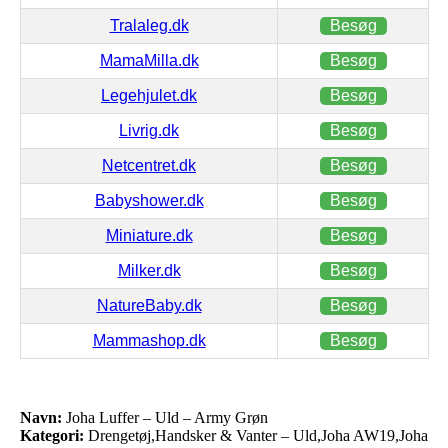
Tralaleg.dk
Besøg
MamaMilla.dk
Besøg
Legehjulet.dk
Besøg
Livrig.dk
Besøg
Netcentret.dk
Besøg
Babyshower.dk
Besøg
Miniature.dk
Besøg
Milker.dk
Besøg
NatureBaby.dk
Besøg
Mammashop.dk
Besøg
Navn:
Joha Luffer – Uld – Army Grøn
Kategori:
Drengetøj,Handsker & Vanter – Uld,Joha AW19,Joha