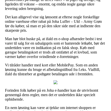
ligeledes til voksne – enormt, og endda nogle gange sikre
levering uden beregning.
Det kan alligevel vise sig lønsomt at efterse nogle forskellige
online varehuse efter rabat på Joha Luffer – Uld – Army Grøn
før du køber, så man er på den sikre side med at indhente den
skarpeste pris.
Man bør blot huske på, at ifald en e-shop afhænder bedst i test
varer til salg for en udsalgspris som er hamrende letkøbt, bør det
undertiden være en indikation på en falsk shop. Køb med
gængse betalingskort er trods alt omfattet af et lovbud, som
værner køber overfor svindlende e-forretninger.
Vi tilråder handler med kort eller MobilePay. Som en anden
løsning kunne du bruge et afbetalingstilbud fra f.eks. ViaBill,
ifald du tilstræber at godtgøre betalingen ude i fremtiden.
Forinden folk køber på en Joha e-handler kan de utvivlsomt
gennemgå dens regler, men det er undertiden ikke specielt
ophidsende.
En nem løsning kan være at tjekke om internet shoppen er