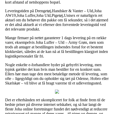
kort afstand af netshoppens bopæl.
Leveringstiden på Drengetøj,Handsker & Vanter – Uld,Joha
AW19,Joha Luffer,Joha Uld,Pigetøj,Unisex er naturligvis ret
aktuel om du behøver din pakke om få sekunder, så i det øjemed
er det altså aktuelt at vi efterser den forventede leveringstid ved
det relevante produkt.
Mange firmaer på nettet garanterer 1 dags levering på en række
varer, eksempelvis Joha Luffer – Uld – Army Grøn, men som
trods alt antager at bestillingen indsendes forud for et bestemt
klokkeslæt, således at de kan nå at få bestillingen klargjort inden
logistikpersonalet får fri.
Nogle enkelte e-forhandlere byder på gebyrfri levering, men
typisk gælder det kun hvis man bestiller for en konkret sum.
Ellers bør man tage den mest betalelige metode til levering, som
ofte – ligegyldigt om du opholder sig tæt på Odense, Hobro eller
Skælskør – vil blive at få bragt varerne til et udleveringssted.
Det er efterhånden ret ukompliceret for folk at finde frem til de
bedste priser på diverse internet selskaber, og så har langt de
fleste Joha online forretninger fundet det nødvendigt at reducere
prisniveauet på mange af deres varer – til piger og drenge, og