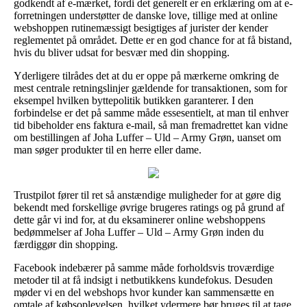
godkendt af e-mærket, fordi det generelt er en erklæring om at e-
forretningen understøtter de danske love, tillige med at online
webshoppen rutinemæssigt besigtiges af jurister der kender
reglementet på området. Dette er en god chance for at få bistand,
hvis du bliver udsat for besvær med din shopping.
Yderligere tilrådes det at du er oppe på mærkerne omkring de
mest centrale retningslinjer gældende for transaktionen, som for
eksempel hvilken byttepolitik butikken garanterer. I den
forbindelse er det på samme måde essesentielt, at man til enhver
tid bibeholder ens faktura e-mail, så man fremadrettet kan vidne
om bestillingen af Joha Luffer – Uld – Army Grøn, uanset om
man søger produkter til en herre eller dame.
Trustpilot fører til ret så anstændige muligheder for at gøre dig
bekendt med forskellige øvrige brugeres ratings og på grund af
dette går vi ind for, at du eksaminerer online webshoppens
bedømmelser af Joha Luffer – Uld – Army Grøn inden du
færdiggør din shopping.
Facebook indebærer på samme måde forholdsvis troværdige
metoder til at få indsigt i netbutikkens kundefokus. Desuden
møder vi en del webshops hvor kunder kan sammensætte en
omtale af købsoplevelsen, hvilket ydermere bør bruges til at tage