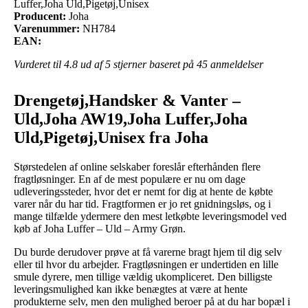
Luffer,Joha Uld,Pigetøj,Unisex
Producent:
Joha
Varenummer:
NH784
EAN:
Vurderet til
4.8
ud af 5 stjerner baseret på
45
anmeldelser
Drengetøj,Handsker & Vanter –
Uld,Joha AW19,Joha Luffer,Joha
Uld,Pigetøj,Unisex fra Joha
Størstedelen af online selskaber foreslår efterhånden flere
fragtløsninger. En af de mest populære er nu om dage
udleveringssteder, hvor det er nemt for dig at hente de købte
varer når du har tid. Fragtformen er jo ret gnidningsløs, og i
mange tilfælde ydermere den mest letkøbte leveringsmodel ved
køb af Joha Luffer – Uld – Army Grøn.
Du burde derudover prøve at få varerne bragt hjem til dig selv
eller til hvor du arbejder. Fragtløsningen er undertiden en lille
smule dyrere, men tillige vældig ukompliceret. Den billigste
leveringsmulighed kan ikke benægtes at være at hente
produkterne selv, men den mulighed beroer på at du har bopæl i