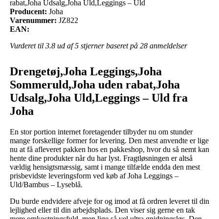
rabat,Joha Udsalg,Joha Uld,Leggings – Uld
Producent:
Joha
Varenummer:
JZ822
EAN:
Vurderet til
3.8
ud af 5 stjerner baseret på
28
anmeldelser
Drengetøj,Joha Leggings,Joha
Sommeruld,Joha uden rabat,Joha
Udsalg,Joha Uld,Leggings – Uld fra
Joha
En stor portion internet foretagender tilbyder nu om stunder
mange forskellige former for levering. Den mest anvendte er lige
nu at få afleveret pakken hos en pakkeshop, hvor du så nemt kan
hente dine produkter når du har lyst. Fragtløsningen er altså
vældig hensigtsmæssig, samt i mange tilfælde endda den mest
prisbevidste leveringsform ved køb af Joha Leggings –
Uld/Bambus – Lyseblå.
Du burde endvidere afveje for og imod at få ordren leveret til din
lejlighed eller til din arbejdsplads. Den viser sig gerne en tak
mere omkostningsfuld, men lige så vel ultra gnidningsløs. Den