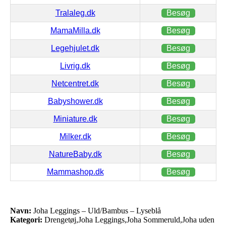
Tralaleg.dk
Besøg
MamaMilla.dk
Besøg
Legehjulet.dk
Besøg
Livrig.dk
Besøg
Netcentret.dk
Besøg
Babyshower.dk
Besøg
Miniature.dk
Besøg
Milker.dk
Besøg
NatureBaby.dk
Besøg
Mammashop.dk
Besøg
Navn:
Joha Leggings – Uld/Bambus – Lyseblå
Kategori:
Drengetøj,Joha Leggings,Joha Sommeruld,Joha uden