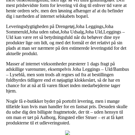
mest prisbevidste form for levering vil dog til enhver tid være at
hente ordren selv, men den løsning afhænger af at du befinder
dig i nærheden af internet selskabets bopæl.
Leveringsdygtigheden på Drengetøj,Joha Leggings,Joha
Sommeruld,Joha uden rabat,Joha Udsalg,Joha Uld,Leggings –
Uld kan være ret så betydningsfuld når du behøver dine nye
produkter lige om lidt, og med det formål er det relativt på sin
plads at man ser nærmere på den estimerede leveringstid for det
aktuelle produkt.
Masser af internet virksomheder præsterer 1 dags fragt på
adskillige varenumre, eksempelvis Joha Leggings – Uld/Bambus
– Lyseblå, men som trods alt regnes ud fra at bestillingen
fuldbyrdes tidligere end et nøjagtigt klokkeslæt, så de har en
chance for at nå at få varen fikset inden medarbejderne tager
hjem.
Nogle få e-butikker byder på portofri levering, men i mange
tilfælde kun hvis man handler for en fastsat pris. Desuden skulle
du udse dig den billigste fragtmetode, der tit – uden hensyn til
om man er tæt på Aalborg, Ringsted eller Struer – er at få kørt
produkterne til et udleveringssted.