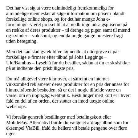
Det har vist sig at være ualmindeligt fremkommeligt for
almindelige mennesker at søge information om priser i blandt
forskellige online shops, og for det har mange Joha e-
forretninger været presset til at at nedbringe udsalgspriserne på
en række af deres produkter – til drenge og piger, samt til mænd
og kvinder – voldsomt, og endda nogle gange præstere fragt
uden beregning.
Men det kan stadigvæk blive lønnende at efterprøve et par
forskellige e-firmaer efter tilbud på Joha Leggings –
Uld/Bambus – Lyseblå før du bestiller, sådan at du er skråsikker
på at indhente den prisbilligste pris.
Du må alligevel være klar over, at såfremt en internet
virksomhed reklamerer deres produkter for en pris der anses for
himmelråbende beskeden, så er det i nogle tilfælde være en
varsel om en uoprigtig webbutik. Bestillinger med kort er i hvert
fald en del af en orden, der støtter en imod uægte online
webshops.
Vi foreslår generelt bestillinger med betalingskort eller
MobilePay. Alternativt burde du vælge et afdragstilbud som for
eksempel ViaBill, ifald du hellere vil betale pengene over flere
uger.