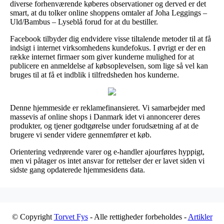
diverse forhenværende køberes observationer og derved er det
smart, at du tolker online shoppens omtaler af Joha Leggings –
Uld/Bambus – Lyseblå forud for at du bestiller.
Facebook tilbyder dig endvidere visse tiltalende metoder til at få
indsigt i internet virksomhedens kundefokus. I øvrigt er der en
række internet firmaer som giver kunderne mulighed for at
publicere en anmeldelse af købsoplevelsen, som lige så vel kan
bruges til at få et indblik i tilfredsheden hos kunderne.
Denne hjemmeside er reklamefinansieret. Vi samarbejder med
massevis af online shops i Danmark idet vi annoncerer deres
produkter, og tjener godtgørelse under forudsætning af at de
brugere vi sender videre gennemfører et køb.
Orientering vedrørende varer og e-handler ajourføres hyppigt,
men vi påtager os intet ansvar for rettelser der er lavet siden vi
sidste gang opdaterede hjemmesidens data.
© Copyright
Torvet Fys
- Alle rettigheder forbeholdes -
Artikler