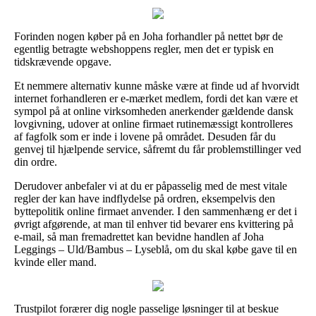
Forinden nogen køber på en Joha forhandler på nettet bør de
egentlig betragte webshoppens regler, men det er typisk en
tidskrævende opgave.
Et nemmere alternativ kunne måske være at finde ud af hvorvidt
internet forhandleren er e-mærket medlem, fordi det kan være et
sympol på at online virksomheden anerkender gældende dansk
lovgivning, udover at online firmaet rutinemæssigt kontrolleres
af fagfolk som er inde i lovene på området. Desuden får du
genvej til hjælpende service, såfremt du får problemstillinger ved
din ordre.
Derudover anbefaler vi at du er påpasselig med de mest vitale
regler der kan have indflydelse på ordren, eksempelvis den
byttepolitik online firmaet anvender. I den sammenhæng er det i
øvrigt afgørende, at man til enhver tid bevarer ens kvittering på
e-mail, så man fremadrettet kan bevidne handlen af Joha
Leggings – Uld/Bambus – Lyseblå, om du skal købe gave til en
kvinde eller mand.
Trustpilot forærer dig nogle passelige løsninger til at beskue