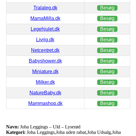
Tralaleg.dk
Besøg
MamaMilla.dk
Besøg
Legehjulet.dk
Besøg
Livrig.dk
Besøg
Netcentret.dk
Besøg
Babyshower.dk
Besøg
Miniature.dk
Besøg
Milker.dk
Besøg
NatureBaby.dk
Besøg
Mammashop.dk
Besøg
Navn:
Joha Leggings – Uld – Lyserød
Kategori:
Joha Leggings,Joha uden rabat,Joha Udsalg,Joha