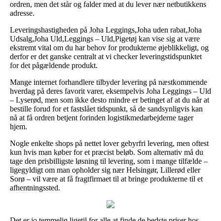
ordren, men det står og falder med at du lever nær netbutikkens
adresse.
Leveringshastigheden på Joha Leggings,Joha uden rabat,Joha
Udsalg,Joha Uld,Leggings – Uld,Pigetøj kan vise sig at være
ekstremt vital om du har behov for produkterne øjeblikkeligt, og
derfor er det ganske centralt at vi checker leveringstidspunktet
for det pågældende produkt.
Mange internet forhandlere tilbyder levering på næstkommende
hverdag på deres favorit varer, eksempelvis Joha Leggings – Uld
– Lyserød, men som ikke desto mindre er betinget af at du når at
bestille forud for et fastslået tidspunkt, så de sandsynligvis kan
nå at få ordren betjent forinden logistikmedarbejderne tager
hjem.
Nogle enkelte shops på nettet lover gebyrfri levering, men oftest
kun hvis man køber for et præcist beløb. Som alternativ må du
tage den prisbilligste løsning til levering, som i mange tilfælde –
ligegyldigt om man opholder sig nær Helsingør, Lillerød eller
Sorø – vil være at få fragtfirmaet til at bringe produkterne til et
afhentningssted.
Det er jo temmelig ligetil for alle at finde de bedste priser hos