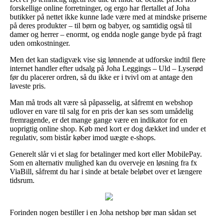
forskellige online forretninger, og ergo har flertallet af Joha
butikker på nettet ikke kunne lade være med at mindske priserne
på deres produkter – til børn og babyer, og samtidig også til
damer og herrer – enormt, og endda nogle gange byde på fragt
uden omkostninger.
Men det kan stadigvæk vise sig lønnende at udforske indtil flere
internet handler efter udsalg på Joha Leggings – Uld – Lyserød
før du placerer ordren, så du ikke er i tvivl om at antage den
laveste pris.
Man må trods alt være så påpasselig, at såfremt en webshop
udlover en vare til salg for en pris der kan ses som umådelig
fremragende, er det mange gange være en indikator for en
uoprigtig online shop. Køb med kort er dog dækket ind under et
regulativ, som bistår køber imod uægte e-shops.
Generelt slår vi et slag for betalinger med kort eller MobilePay.
Som en alternativ mulighed kan du overveje en løsning fra fx
ViaBill, såfremt du har i sinde at betale beløbet over et længere
tidsrum.
Forinden nogen bestiller i en Joha netshop bør man sådan set