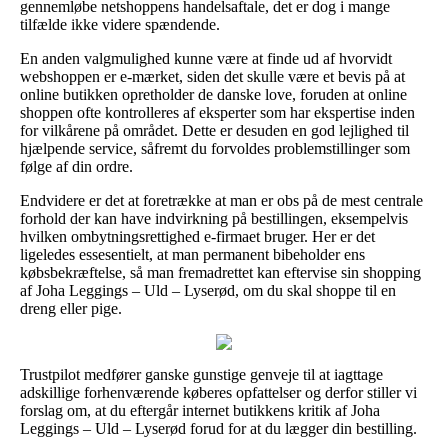
gennemløbe netshoppens handelsaftale, det er dog i mange
tilfælde ikke videre spændende.
En anden valgmulighed kunne være at finde ud af hvorvidt
webshoppen er e-mærket, siden det skulle være et bevis på at
online butikken opretholder de danske love, foruden at online
shoppen ofte kontrolleres af eksperter som har ekspertise inden
for vilkårene på området. Dette er desuden en god lejlighed til
hjælpende service, såfremt du forvoldes problemstillinger som
følge af din ordre.
Endvidere er det at foretrække at man er obs på de mest centrale
forhold der kan have indvirkning på bestillingen, eksempelvis
hvilken ombytningsrettighed e-firmaet bruger. Her er det
ligeledes essesentielt, at man permanent bibeholder ens
købsbekræftelse, så man fremadrettet kan eftervise sin shopping
af Joha Leggings – Uld – Lyserød, om du skal shoppe til en
dreng eller pige.
Trustpilot medfører ganske gunstige genveje til at iagttage
adskillige forhenværende køberes opfattelser og derfor stiller vi
forslag om, at du eftergår internet butikkens kritik af Joha
Leggings – Uld – Lyserød forud for at du lægger din bestilling.