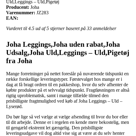
Uld,Leggings – Uld,Pigetøj
Producent:
Joha
Varenummer:
JZ283
EAN:
Vurderet til
4.5
ud af 5 stjerner baseret på
33
anmeldelser
Joha Leggings,Joha uden rabat,Joha
Udsalg,Joha Uld,Leggings – Uld,Pigetøj
fra Joha
Mange forretninger på nettet foreslår på nuværende tidspunkt en
række forskellige leveringstyper. Førstevalget hos mange er i
dag at få bragt ordren til en pakkeshop, hvor du selv afhenter de
købte produkter på et selvvalgt tidspunkt. Fragtløsningen er altså
rigtig uproblematisk, samt i mange tilfælde tilmed den
prisbilligste fragtmulighed ved køb af Joha Leggings – Uld –
Lyserød.
Du bør lige så vel vælge at vælge afsending til hvor du bor eller
til dit arbejde. Denne er i regelen en kende mere bekostelig, men
til gengæld ekstremt let gængelig. Den prisbilligste
leveringsudgave vil dog altid vise sig at være at du selv henter