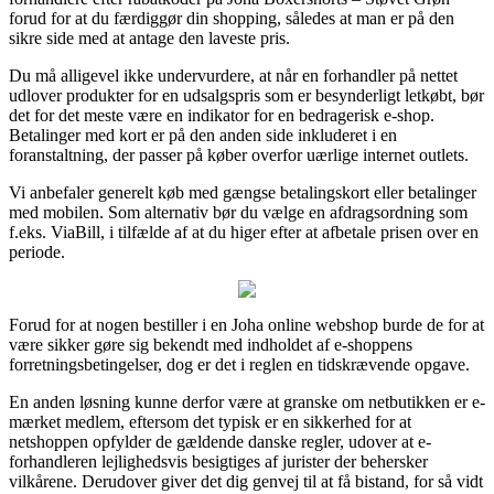
forud for at du færdiggør din shopping, således at man er på den
sikre side med at antage den laveste pris.
Du må alligevel ikke undervurdere, at når en forhandler på nettet
udlover produkter for en udsalgspris som er besynderligt letkøbt, bør
det for det meste være en indikator for en bedragerisk e-shop.
Betalinger med kort er på den anden side inkluderet i en
foranstaltning, der passer på køber overfor uærlige internet outlets.
Vi anbefaler generelt køb med gængse betalingskort eller betalinger
med mobilen. Som alternativ bør du vælge en afdragsordning som
f.eks. ViaBill, i tilfælde af at du higer efter at afbetale prisen over en
periode.
Forud for at nogen bestiller i en Joha online webshop burde de for at
være sikker gøre sig bekendt med indholdet af e-shoppens
forretningsbetingelser, dog er det i reglen en tidskrævende opgave.
En anden løsning kunne derfor være at granske om netbutikken er e-
mærket medlem, eftersom det typisk er en sikkerhed for at
netshoppen opfylder de gældende danske regler, udover at e-
forhandleren lejlighedsvis besigtiges af jurister der behersker
vilkårene. Derudover giver det dig genvej til at få bistand, for så vidt