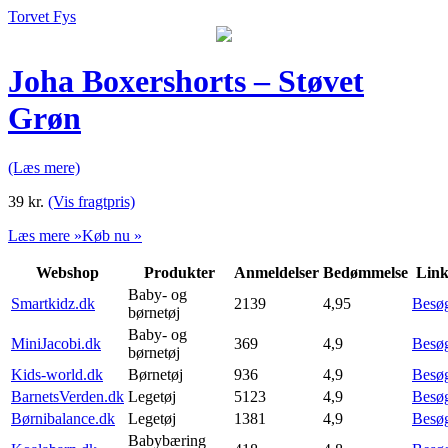
Torvet Fys
Joha Boxershorts – Støvet
Grøn
(Læs mere)
39
kr.
(Vis fragtpris)
Læs mere »
Køb nu »
Webshop
Produkter
Anmeldelser
Bedømmelse
Lin
Baby- og
Smartkidz.dk
2139
4,95
Besø
børnetøj
Baby- og
MiniJacobi.dk
369
4,9
Besø
børnetøj
Kids-world.dk
Børnetøj
936
4,9
Besø
BarnetsVerden.dk
Legetøj
5123
4,9
Besø
Børnibalance.dk
Legetøj
1381
4,9
Besø
Babybæring