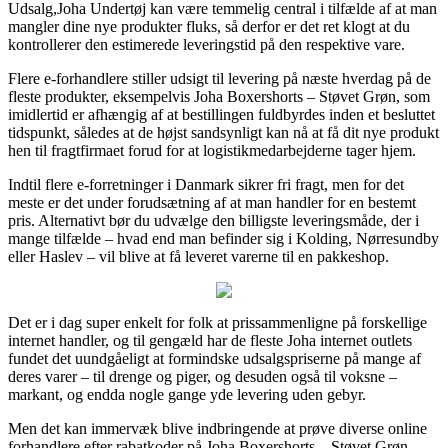
Udsalg,Joha Undertøj kan være temmelig central i tilfælde af at man
mangler dine nye produkter fluks, så derfor er det ret klogt at du
kontrollerer den estimerede leveringstid på den respektive vare.
Flere e-forhandlere stiller udsigt til levering på næste hverdag på de
fleste produkter, eksempelvis Joha Boxershorts – Støvet Grøn, som
imidlertid er afhængig af at bestillingen fuldbyrdes inden et besluttet
tidspunkt, således at de højst sandsynligt kan nå at få dit nye produkt
hen til fragtfirmaet forud for at logistikmedarbejderne tager hjem.
Indtil flere e-forretninger i Danmark sikrer fri fragt, men for det
meste er det under forudsætning af at man handler for en bestemt
pris. Alternativt bør du udvælge den billigste leveringsmåde, der i
mange tilfælde – hvad end man befinder sig i Kolding, Nørresundby
eller Haslev – vil blive at få leveret varerne til en pakkeshop.
Det er i dag super enkelt for folk at prissammenligne på forskellige
internet handler, og til gengæld har de fleste Joha internet outlets
fundet det uundgåeligt at formindske udsalgspriserne på mange af
deres varer – til drenge og piger, og desuden også til voksne –
markant, og endda nogle gange yde levering uden gebyr.
Men det kan immervæk blive indbringende at prøve diverse online
forhandlere efter rabatkoder på Joha Boxershorts – Støvet Grøn