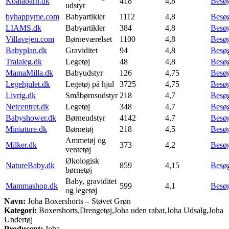
Koalabarn.dk
418
4,8
Besø
udstyr
byhappyme.com
Babyartikler
1112
4,8
Besø
LIAMS.dk
Babyartikler
384
4,8
Besø
Villavejen.com
Børneværelset
1100
4,8
Besø
Babyplan.dk
Graviditet
94
4,8
Besø
Tralaleg.dk
Legetøj
48
4,8
Besø
MamaMilla.dk
Babyudstyr
126
4,75
Besø
Legehjulet.dk
Legetøj på hjul
3725
4,75
Besø
Livrig.dk
Småbørnsudstyr
218
4,7
Besø
Netcentret.dk
Legetøj
348
4,7
Besø
Babyshower.dk
Børneudstyr
4142
4,7
Besø
Miniature.dk
Børnetøj
218
4,5
Besø
Ammetøj og
Milker.dk
373
4,2
Besø
ventetøj
Økologisk
NatureBaby.dk
859
4,15
Besø
børnetøj
Baby, graviditet
Mammashop.dk
599
4,1
Besø
og legetøj
Navn:
Joha Boxershorts – Støvet Grøn
Kategori:
Boxershorts,Drengetøj,Joha uden rabat,Joha Udsalg,Joha
Undertøj
Producent:
Joha