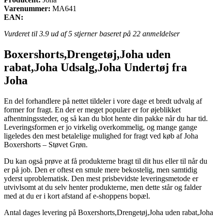
Varenummer:
MA641
EAN:
Vurderet til
3.9
ud af 5 stjerner baseret på
22
anmeldelser
Boxershorts,Drengetøj,Joha uden
rabat,Joha Udsalg,Joha Undertøj fra
Joha
En del forhandlere på nettet tildeler i vore dage et bredt udvalg af
former for fragt. En der er meget populær er for øjeblikket
afhentningssteder, og så kan du blot hente din pakke når du har tid.
Leveringsformen er jo virkelig overkommelig, og mange gange
ligeledes den mest betalelige mulighed for fragt ved køb af Joha
Boxershorts – Støvet Grøn.
Du kan også prøve at få produkterne bragt til dit hus eller til når du
er på job. Den er oftest en smule mere bekostelig, men samtidig
yderst uproblematisk. Den mest prisbevidste leveringsmetode er
utvivlsomt at du selv henter produkterne, men dette står og falder
med at du er i kort afstand af e-shoppens bopæl.
Antal dages levering på Boxershorts,Drengetøj,Joha uden rabat,Joha