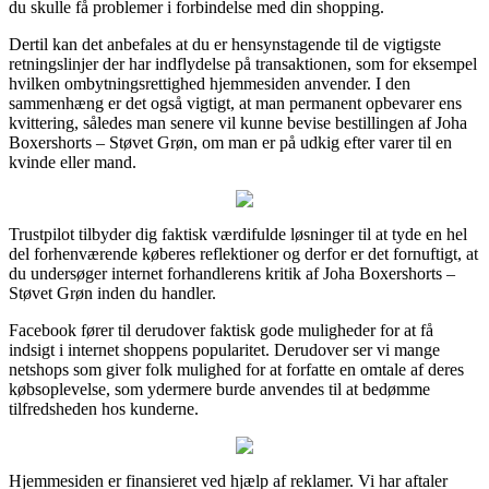
du skulle få problemer i forbindelse med din shopping.
Dertil kan det anbefales at du er hensynstagende til de vigtigste
retningslinjer der har indflydelse på transaktionen, som for eksempel
hvilken ombytningsrettighed hjemmesiden anvender. I den
sammenhæng er det også vigtigt, at man permanent opbevarer ens
kvittering, således man senere vil kunne bevise bestillingen af Joha
Boxershorts – Støvet Grøn, om man er på udkig efter varer til en
kvinde eller mand.
Trustpilot tilbyder dig faktisk værdifulde løsninger til at tyde en hel
del forhenværende køberes reflektioner og derfor er det fornuftigt, at
du undersøger internet forhandlerens kritik af Joha Boxershorts –
Støvet Grøn inden du handler.
Facebook fører til derudover faktisk gode muligheder for at få
indsigt i internet shoppens popularitet. Derudover ser vi mange
netshops som giver folk mulighed for at forfatte en omtale af deres
købsoplevelse, som ydermere burde anvendes til at bedømme
tilfredsheden hos kunderne.
Hjemmesiden er finansieret ved hjælp af reklamer. Vi har aftaler