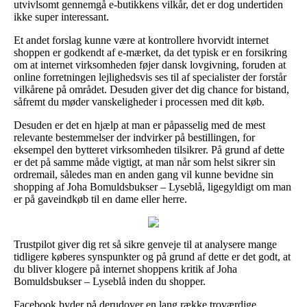
utvivlsomt gennemgå e-butikkens vilkår, det er dog undertiden
ikke super interessant.
Et andet forslag kunne være at kontrollere hvorvidt internet
shoppen er godkendt af e-mærket, da det typisk er en forsikring
om at internet virksomheden føjer dansk lovgivning, foruden at
online forretningen lejlighedsvis ses til af specialister der forstår
vilkårene på området. Desuden giver det dig chance for bistand,
såfremt du møder vanskeligheder i processen med dit køb.
Desuden er det en hjælp at man er påpasselig med de mest
relevante bestemmelser der indvirker på bestillingen, for
eksempel den bytteret virksomheden tilsikrer. På grund af dette
er det på samme måde vigtigt, at man når som helst sikrer sin
ordremail, således man en anden gang vil kunne bevidne sin
shopping af Joha Bomuldsbukser – Lyseblå, ligegyldigt om man
er på gaveindkøb til en dame eller herre.
Trustpilot giver dig ret så sikre genveje til at analysere mange
tidligere køberes synspunkter og på grund af dette er det godt, at
du bliver klogere på internet shoppens kritik af Joha
Bomuldsbukser – Lyseblå inden du shopper.
Facebook byder på derudover en lang række troværdige