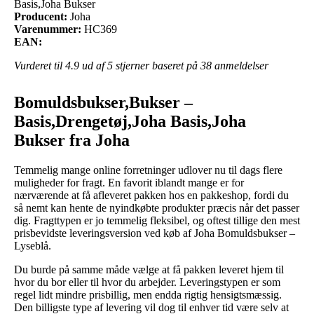
Basis,Joha Bukser
Producent:
Joha
Varenummer:
HC369
EAN:
Vurderet til
4.9
ud af 5 stjerner baseret på
38
anmeldelser
Bomuldsbukser,Bukser –
Basis,Drengetøj,Joha Basis,Joha
Bukser fra Joha
Temmelig mange online forretninger udlover nu til dags flere
muligheder for fragt. En favorit iblandt mange er for
nærværende at få afleveret pakken hos en pakkeshop, fordi du
så nemt kan hente de nyindkøbte produkter præcis når det passer
dig. Fragttypen er jo temmelig fleksibel, og oftest tillige den mest
prisbevidste leveringsversion ved køb af Joha Bomuldsbukser –
Lyseblå.
Du burde på samme måde vælge at få pakken leveret hjem til
hvor du bor eller til hvor du arbejder. Leveringstypen er som
regel lidt mindre prisbillig, men endda rigtig hensigtsmæssig.
Den billigste type af levering vil dog til enhver tid være selv at