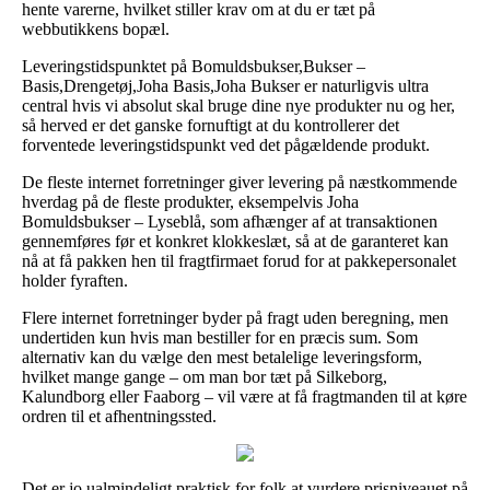
hente varerne, hvilket stiller krav om at du er tæt på
webbutikkens bopæl.
Leveringstidspunktet på Bomuldsbukser,Bukser –
Basis,Drengetøj,Joha Basis,Joha Bukser er naturligvis ultra
central hvis vi absolut skal bruge dine nye produkter nu og her,
så herved er det ganske fornuftigt at du kontrollerer det
forventede leveringstidspunkt ved det pågældende produkt.
De fleste internet forretninger giver levering på næstkommende
hverdag på de fleste produkter, eksempelvis Joha
Bomuldsbukser – Lyseblå, som afhænger af at transaktionen
gennemføres før et konkret klokkeslæt, så at de garanteret kan
nå at få pakken hen til fragtfirmaet forud for at pakkepersonalet
holder fyraften.
Flere internet forretninger byder på fragt uden beregning, men
undertiden kun hvis man bestiller for en præcis sum. Som
alternativ kan du vælge den mest betalelige leveringsform,
hvilket mange gange – om man bor tæt på Silkeborg,
Kalundborg eller Faaborg – vil være at få fragtmanden til at køre
ordren til et afhentningssted.
Det er jo ualmindeligt praktisk for folk at vurdere prisniveauet på