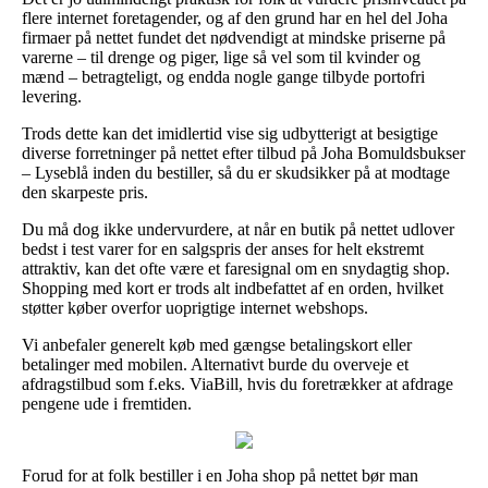
flere internet foretagender, og af den grund har en hel del Joha
firmaer på nettet fundet det nødvendigt at mindske priserne på
varerne – til drenge og piger, lige så vel som til kvinder og
mænd – betragteligt, og endda nogle gange tilbyde portofri
levering.
Trods dette kan det imidlertid vise sig udbytterigt at besigtige
diverse forretninger på nettet efter tilbud på Joha Bomuldsbukser
– Lyseblå inden du bestiller, så du er skudsikker på at modtage
den skarpeste pris.
Du må dog ikke undervurdere, at når en butik på nettet udlover
bedst i test varer for en salgspris der anses for helt ekstremt
attraktiv, kan det ofte være et faresignal om en snydagtig shop.
Shopping med kort er trods alt indbefattet af en orden, hvilket
støtter køber overfor uoprigtige internet webshops.
Vi anbefaler generelt køb med gængse betalingskort eller
betalinger med mobilen. Alternativt burde du overveje et
afdragstilbud som f.eks. ViaBill, hvis du foretrækker at afdrage
pengene ude i fremtiden.
Forud for at folk bestiller i en Joha shop på nettet bør man