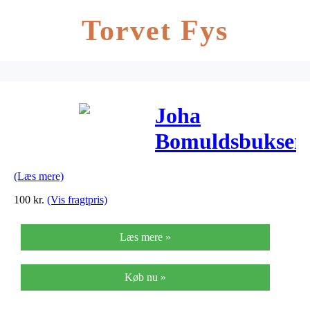
Torvet Fys
Joha
Bomuldsbukser
– Lyseblå
(Læs mere)
100
kr.
(Vis fragtpris)
Læs mere »
Køb nu »