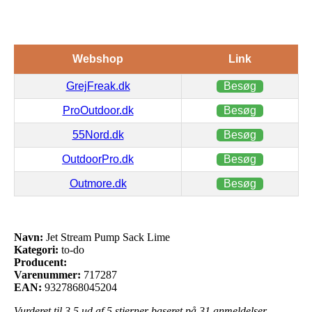
Webshop
Link
GrejFreak.dk
Besøg
ProOutdoor.dk
Besøg
55Nord.dk
Besøg
OutdoorPro.dk
Besøg
Outmore.dk
Besøg
Navn:
Jet Stream Pump Sack Lime
Kategori:
to-do
Producent:
Varenummer:
717287
EAN:
9327868045204
Vurderet til
3.5
ud af 5 stjerner baseret på
31
anmeldelser