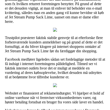
som fx hvilken returret forretningen benytter. På grund af dette
er det desuden vigtigt, at man til enhver tid beholder ens e-mail
kvittering, således man en anden gang vil kunne bevidne sit køb
af Jet Stream Pump Sack Lime, uanset om man er dame eller
herre.
Trustpilot præsterer faktisk stabile genveje til at efterforske flere
forhenværende kunders anmeldelser og på grund af dette er det
fornuftigt, at du bliver klogere på internet shoppens omtaler af
Jet Stream Pump Sack Lime før du færdiggør din shopping.
Facebook medfører ligeledes sådan set fordelagtige metoder til at
få indsigt i internet forretningens pålidelighed. Tilmed ser vi
faktisk internet outlets hvor det er muligt at meddele en
vurdering af deres købsoplevelse, hvilket desuden må udnyttes
til at bedømme hvor tilfredse kunderne er.
Websitet er finansieret af reklameindtægter. Vi hjælper et hold af
online varehuse når vi fremviser virksomhedernes varer, og
høster betaling forudsat en bruger fra vores side laver en handel.