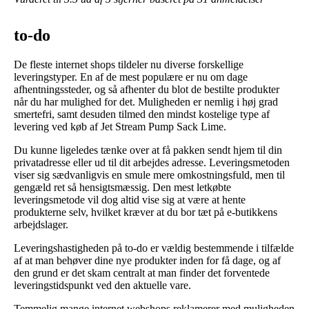
to-do
De fleste internet shops tildeler nu diverse forskellige
leveringstyper. En af de mest populære er nu om dage
afhentningssteder, og så afhenter du blot de bestilte produkter
når du har mulighed for det. Muligheden er nemlig i høj grad
smertefri, samt desuden tilmed den mindst kostelige type af
levering ved køb af Jet Stream Pump Sack Lime.
Du kunne ligeledes tænke over at få pakken sendt hjem til din
privatadresse eller ud til dit arbejdes adresse. Leveringsmetoden
viser sig sædvanligvis en smule mere omkostningsfuld, men til
gengæld ret så hensigtsmæssig. Den mest letkøbte
leveringsmetode vil dog altid vise sig at være at hente
produkterne selv, hvilket kræver at du bor tæt på e-butikkens
arbejdslager.
Leveringshastigheden på to-do er vældig bestemmende i tilfælde
af at man behøver dine nye produkter inden for få dage, og af
den grund er det skam centralt at man finder det forventede
leveringstidspunkt ved den aktuelle vare.
Temmelig mange internet webshops reklamerer med muligheden