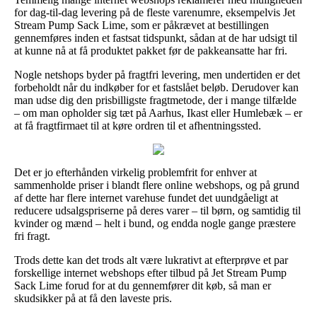
for dag-til-dag levering på de fleste varenumre, eksempelvis Jet
Stream Pump Sack Lime, som er påkrævet at bestillingen
gennemføres inden et fastsat tidspunkt, sådan at de har udsigt til
at kunne nå at få produktet pakket før de pakkeansatte har fri.
Nogle netshops byder på fragtfri levering, men undertiden er det
forbeholdt når du indkøber for et fastslået beløb. Derudover kan
man udse dig den prisbilligste fragtmetode, der i mange tilfælde
– om man opholder sig tæt på Aarhus, Ikast eller Humlebæk – er
at få fragtfirmaet til at køre ordren til et afhentningssted.
Det er jo efterhånden virkelig problemfrit for enhver at
sammenholde priser i blandt flere online webshops, og på grund
af dette har flere internet varehuse fundet det uundgåeligt at
reducere udsalgspriserne på deres varer – til børn, og samtidig til
kvinder og mænd – helt i bund, og endda nogle gange præstere
fri fragt.
Trods dette kan det trods alt være lukrativt at efterprøve et par
forskellige internet webshops efter tilbud på Jet Stream Pump
Sack Lime forud for at du gennemfører dit køb, så man er
skudsikker på at få den laveste pris.