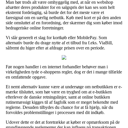
Man bør trods alt være omhyggelig med, at når en webshop
afsætter deres produkter for en salgspris der kan ses som helt
ekstremt fordelagtig, så burde det for det meste være et
faresignal om en uærlig netbutik. Køb med kort er på den anden
side omsluttet af en forordning, der skærmer dig som køber imod
bedrageriske online forretninger.
Vi slår generelt et slag for kortkøb eller MobilePay. Som
alternativ burde du drage nytte af et tilbud fra f.eks. ViaBill,
såfremt du higer efter at afdrage prisen over en periode.
Før nogen handler i en internet forhandler behøver man i
virkeligheden tyde e-shoppens regler, dog er det i mange tilfælde
en omfattende opgave.
Et nemt alternativ kunne være at undersøge om netbutikken er e-
mærke tilsluttet, som bør være en tryghed om at e-butikken
efterlever de danske retningslinjer, samt at online butikken
rutinemæssigt kigges til af fagfolk som er meget bekendte med
reglerne. Desuden tilbydes du chance for at få hjælp, når du
forvoldes problemstillinger i processen med dit indkøb.
Udover dette er det at foretrække at køber er opmærksom på de
grundlæggende reglementer der kan influere på transaktionen,