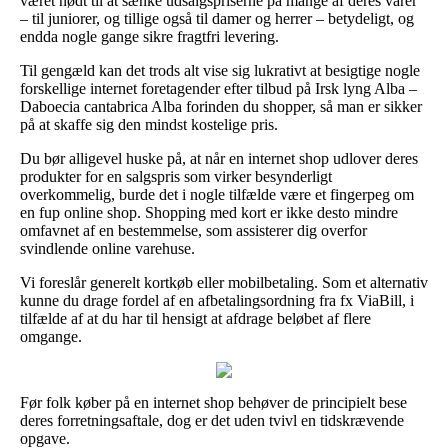
været nødt til at sænke udsalgspriserne på mange af deres varer
– til juniorer, og tillige også til damer og herrer – betydeligt, og
endda nogle gange sikre fragtfri levering.
Til gengæld kan det trods alt vise sig lukrativt at besigtige nogle
forskellige internet foretagender efter tilbud på Irsk lyng Alba –
Daboecia cantabrica Alba forinden du shopper, så man er sikker
på at skaffe sig den mindst kostelige pris.
Du bør alligevel huske på, at når en internet shop udlover deres
produkter for en salgspris som virker besynderligt
overkommelig, burde det i nogle tilfælde være et fingerpeg om
en fup online shop. Shopping med kort er ikke desto mindre
omfavnet af en bestemmelse, som assisterer dig overfor
svindlende online varehuse.
Vi foreslår generelt kortkøb eller mobilbetaling. Som et alternativ
kunne du drage fordel af en afbetalingsordning fra fx ViaBill, i
tilfælde af at du har til hensigt at afdrage beløbet af flere
omgange.
Før folk køber på en internet shop behøver de principielt bese
deres forretningsaftale, dog er det uden tvivl en tidskrævende
opgave.