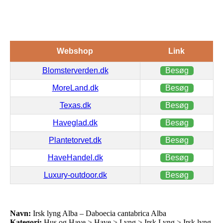
Webshop
Link
Blomsterverden.dk
Besøg
MoreLand.dk
Besøg
Texas.dk
Besøg
Haveglad.dk
Besøg
Plantetorvet.dk
Besøg
HaveHandel.dk
Besøg
Luxury-outdoor.dk
Besøg
Navn:
Irsk lyng Alba – Daboecia cantabrica Alba
Kategori:
Hus og Have > Have > Lyng > Irsk Lyng > Irsk lyng