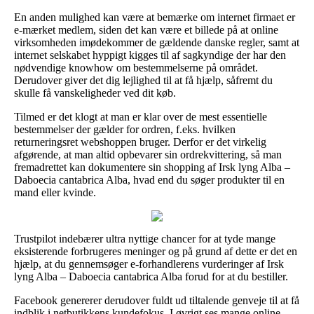
En anden mulighed kan være at bemærke om internet firmaet er
e-mærket medlem, siden det kan være et billede på at online
virksomheden imødekommer de gældende danske regler, samt at
internet selskabet hyppigt kigges til af sagkyndige der har den
nødvendige knowhow om bestemmelserne på området.
Derudover giver det dig lejlighed til at få hjælp, såfremt du
skulle få vanskeligheder ved dit køb.
Tilmed er det klogt at man er klar over de mest essentielle
bestemmelser der gælder for ordren, f.eks. hvilken
returneringsret webshoppen bruger. Derfor er det virkelig
afgørende, at man altid opbevarer sin ordrekvittering, så man
fremadrettet kan dokumentere sin shopping af Irsk lyng Alba –
Daboecia cantabrica Alba, hvad end du søger produkter til en
mand eller kvinde.
Trustpilot indebærer ultra nyttige chancer for at tyde mange
eksisterende forbrugeres meninger og på grund af dette er det en
hjælp, at du gennemsøger e-forhandlerens vurderinger af Irsk
lyng Alba – Daboecia cantabrica Alba forud for at du bestiller.
Facebook genererer derudover fuldt ud tiltalende genveje til at få
indblik i netbutikkens kundefokus. I øvrigt ses mange online