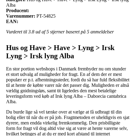
Alba
Producent:
Varenummer:
PT-54825
EAN:
Vurderet til
3.8
ud af 5 stjerner baseret på
5
anmeldelser
Hus og Have > Have > Lyng > Irsk
Lyng > Irsk lyng Alba
En stor portion webshops i Danmark frembyder nu om stunder
et stort udvalg af muligheder for fragt. En af dem der er mest
populær er p.t. afhentningssteder, fordi du så har fuld fleksibilitet
til at hente de købte varer når det passer dig. Muligheden er altså
vældig gnidningsløs, samt tit ligeledes den mest betalelige
leveringsform ved køb af Irsk lyng Alba – Daboecia cantabrica
Alba.
Du burde lige så vel tænke over at vælge at få udbragt til din
bolig eller til når du er på job. Fragtmetoden er uheldigvis en sjat
dyrere, men endda virkelig fremkommelig. Den prisbilligste
form for fragt vil dog altid vise sig at være at hente varerne selv,
hvilket betinges af at du er med kort afstand til internet