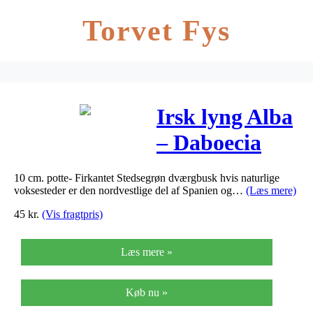
Torvet Fys
Irsk lyng Alba
– Daboecia
cantabrica
10 cm. potte- Firkantet Stedsegrøn dværgbusk hvis naturlige
Alba
voksesteder er den nordvestlige del af Spanien og…
(Læs mere)
45
kr.
(Vis fragtpris)
Læs mere »
Køb nu »