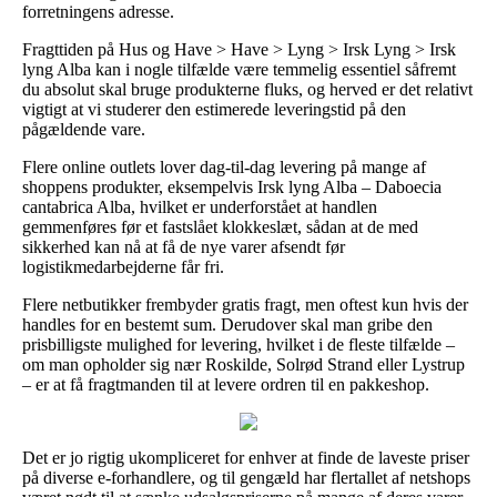
forretningens adresse.
Fragttiden på Hus og Have > Have > Lyng > Irsk Lyng > Irsk
lyng Alba kan i nogle tilfælde være temmelig essentiel såfremt
du absolut skal bruge produkterne fluks, og herved er det relativt
vigtigt at vi studerer den estimerede leveringstid på den
pågældende vare.
Flere online outlets lover dag-til-dag levering på mange af
shoppens produkter, eksempelvis Irsk lyng Alba – Daboecia
cantabrica Alba, hvilket er underforstået at handlen
gemmenføres før et fastslået klokkeslæt, sådan at de med
sikkerhed kan nå at få de nye varer afsendt før
logistikmedarbejderne får fri.
Flere netbutikker frembyder gratis fragt, men oftest kun hvis der
handles for en bestemt sum. Derudover skal man gribe den
prisbilligste mulighed for levering, hvilket i de fleste tilfælde –
om man opholder sig nær Roskilde, Solrød Strand eller Lystrup
– er at få fragtmanden til at levere ordren til en pakkeshop.
Det er jo rigtig ukompliceret for enhver at finde de laveste priser
på diverse e-forhandlere, og til gengæld har flertallet af netshops