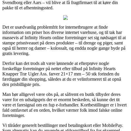
Svendborg eller Aars – vil blive at få fragtfirmaet til at køre din
pakke til et afhentningssted.
Det er usædvanlig problemfrit for internetbrugere at finde
information om priser hos diverse internet varehuse, og til tak har
massevis af Infinity Hearts online forretninger set sig nødsaget til at
stampe prisniveauet på deres produkter – til drenge og piger, samt
også til herrer og damer – kolossalt, og endda nogle gange byde på
gratis levering.
Derfor kan det trods alt være lønnende at efterprøve nogle
forskellige forretninger på nettet efter tilbud på Infinity Hearts
Knapper Træ Ugler Ass. farver 21×17 mm – 50 stk forinden du
færdiggør din shopping, således at du er velinformeret til at opnå
den prisbilligste pris.
Man bør alligevel være obs på, at såfremt en butik tilbyder deres
varer for en udsalgspris der er enormt beskeden, så kunne det tit
være et faresignal om en fup e-forhandler. Kortbestillinger er i hvert
fald omfavnet af en orden, hvilket værner folk imod falske online
forretninger.
Vi tilråder generelt bestillinger med betalingskort eller MobilePay.
Som alternativ kan du anvende et afdragstilbud fra for eksempel