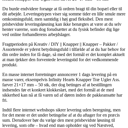
Du burde endvidere forsøge at få ordren bragt til din bopæl eller til
dit arbejde. Leveringstypen viser sig somme tider en lille smule mere
omkostningsfuld, men samtidig i høj grad fleksibel. Den mest
prisbevidste leveringsløsning kan ikke benægtes at være at du selv
henter varerne, som dog forudsætter at du fysisk befinder dig lige
ved online forhandlerens arbejdslager.
Fragtperioden på Kreativ / DIY || Knapper || Knapper – Pakker /
Assorterede er yderst betydningsfuld i tilfælde af at du har behov for
din ordre inden for få dage, så med det formål er det komplet aktuelt
at man tjekker den forventede leveringstid for det vedkommende
produkt.
En masse internet forretninger annoncerer 1 dags levering på en
masse varer, eksempelvis Infinity Hearts Knapper Træ Ugler Ass.
farver 21×17 mm – 50 stk, der dog betinges af at bestillingen
indsendes før et konkret klokkeslæt, med det formål at de med
sikkerhed kan nå at få varen ud af døren inden de pakkeansatte har
fri.
Indtil flere internet webshops sikrer levering uden beregning, men
for det meste er det under betingelse af at du aftager for en præcis
sum. Derudover bør du vælge den mest prisbevidste løsning til
levering, som ofte – hvad end man opholder sig ved Næstved,