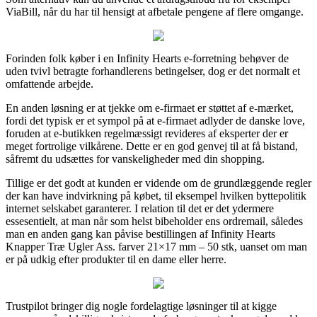
ViaBill, når du har til hensigt at afbetale pengene af flere omgange.
Forinden folk køber i en Infinity Hearts e-forretning behøver de
uden tvivl betragte forhandlerens betingelser, dog er det normalt et
omfattende arbejde.
En anden løsning er at tjekke om e-firmaet er støttet af e-mærket,
fordi det typisk er et sympol på at e-firmaet adlyder de danske love,
foruden at e-butikken regelmæssigt revideres af eksperter der er
meget fortrolige vilkårene. Dette er en god genvej til at få bistand,
såfremt du udsættes for vanskeligheder med din shopping.
Tillige er det godt at kunden er vidende om de grundlæggende regler
der kan have indvirkning på købet, til eksempel hvilken byttepolitik
internet selskabet garanterer. I relation til det er det ydermere
essesentielt, at man når som helst bibeholder ens ordremail, således
man en anden gang kan påvise bestillingen af Infinity Hearts
Knapper Træ Ugler Ass. farver 21×17 mm – 50 stk, uanset om man
er på udkig efter produkter til en dame eller herre.
Trustpilot bringer dig nogle fordelagtige løsninger til at kigge