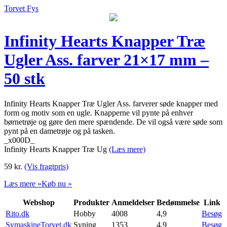
Torvet Fys
Infinity Hearts Knapper Træ
Ugler Ass. farver 21×17 mm –
50 stk
Infinity Hearts Knapper Træ Ugler Ass. farverer søde knapper med
form og motiv som en ugle. Knapperne vil pynte på enhver
børnetrøje og gøre den mere spændende. De vil også være søde som
pynt på en dametrøje og på tasken.
_x000D_
Infinity Hearts Knapper Træ Ug
(Læs mere)
59
kr.
(Vis fragtpris)
Læs mere »
Køb nu »
Webshop
Produkter
Anmeldelser
Bedømmelse
Link
Rito.dk
Hobby
4008
4,9
Besøg
SymaskineTorvet.dk
Syning
1353
4,9
Besøg