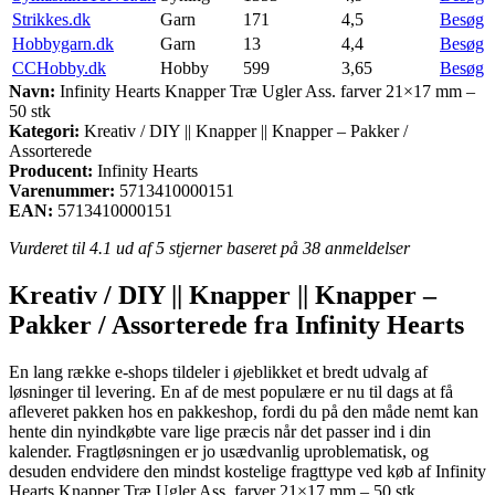
Strikkes.dk
Garn
171
4,5
Besøg
Hobbygarn.dk
Garn
13
4,4
Besøg
CCHobby.dk
Hobby
599
3,65
Besøg
Navn:
Infinity Hearts Knapper Træ Ugler Ass. farver 21×17 mm –
50 stk
Kategori:
Kreativ / DIY || Knapper || Knapper – Pakker /
Assorterede
Producent:
Infinity Hearts
Varenummer:
5713410000151
EAN:
5713410000151
Vurderet til
4.1
ud af 5 stjerner baseret på
38
anmeldelser
Kreativ / DIY || Knapper || Knapper –
Pakker / Assorterede fra Infinity Hearts
En lang række e-shops tildeler i øjeblikket et bredt udvalg af
løsninger til levering. En af de mest populære er nu til dags at få
afleveret pakken hos en pakkeshop, fordi du på den måde nemt kan
hente din nyindkøbte vare lige præcis når det passer ind i din
kalender. Fragtløsningen er jo usædvanlig uproblematisk, og
desuden endvidere den mindst kostelige fragttype ved køb af Infinity
Hearts Knapper Træ Ugler Ass. farver 21×17 mm – 50 stk.