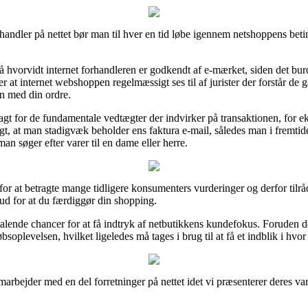
andler på nettet bør man til hver en tid løbe igennem netshoppens betin
hvorvidt internet forhandleren er godkendt af e-mærket, siden det burde
er at internet webshoppen regelmæssigt ses til af jurister der forstår de
n med din ordre.
 vagt for de fundamentale vedtægter der indvirker på transaktionen, for 
t, at man stadigvæk beholder ens faktura e-mail, således man i fremtide
 søger efter varer til en dame eller herre.
or at betragte mange tidligere konsumenters vurderinger og derfor tilråde
d for at du færdiggør din shopping.
alende chancer for at få indtryk af netbutikkens kundefokus. Foruden de
bsoplevelsen, hvilket ligeledes må tages i brug til at få et indblik i hvor
arbejder med en del forretninger på nettet idet vi præsenterer deres va