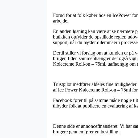
Forud for at folk køber hos en IcePower forh
arbejde.
En anden løsning kan være at se nærmere på 
butikken opfylder de opstillede regler, udov
support, når du møder dilemmaer i processe
Dertil stiller vi forslag om at kunden er på
bruger. I den sammenhæng er det også vigtig
Kølecreme Roll-on – 75ml, uafhængig om man
Trustpilot medfører aldeles fine muligheder f
af Ice Power Kølecreme Roll-on – 75ml foru
Facebook fører til på samme måde nogle tilt
tilbyder folk at publicere en evaluering af kø
Denne side er annoncefinansieret. Vi har sam
brugere gennemfører en bestilling.