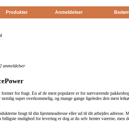
Produkter
Anmeldelser
Bedøm
l
2
anmeldelser
IcePower
e former for fragt. En af de mest populære er for nærværende pakkeshop
er nemlig super overkommelig, og mange gange ligeledes den mest letk
dukterne bragt til din hjemmeadresse eller ud til dit arbejdes adresse. M
billigste mulighed for levering er dog at du selv henter varerne, men d