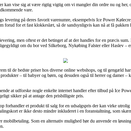
 kan vise sig at være rigtig vigtig om vi mangler din ordre nu og her, o
 vedkommende vare.
dags levering på deres favorit varenumre, eksempelvis Ice Power Køl
em forud for et fast klokkeslæt, så de sandsynligvis kan nå at få pakken
i levering, men oftest er det betinget af at der handles for en præcis s
 ligegyldigt om du bor ved Silkeborg, Nykøbing Falster eller Haslev – er 
frem til de bedste priser hos diverse online webshops, og til gengæld har
s produkter – til babyer og børn, og desuden også til herrer og damer – 
ende at udforske nogle enkelte internet handler efter tilbud på Ice Po
ligt sikker på at antage den prisbilligste pris.
hop forhandler et produkt til salg for en udsalgspris der kan virke utroli
talingskort er ikke desto mindre inkluderet i en foranstaltning, som skæ
er mobilbetaling. Som en alternativ mulighed bør du anvende en løsning p
en.