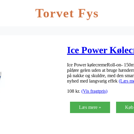
Torvet Fys
Ice Power Kølec
Ice Power kølecremeRoll-on- 150ml 
påføre gelen uden at bruge hænderne
på nakke og skuldre, med den smar
nyhed med langvarig effek
(Læs me
108
kr.
(Vis fragtpris)
Læs mere »
Køb 