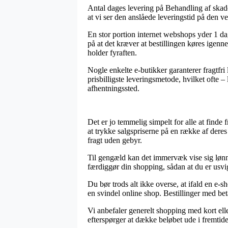
Antal dages levering på Behandling af skader
at vi ser den anslåede leveringstid på den
En stor portion internet webshops yder 1 
på at det kræver at bestillingen køres igenn
holder fyraften.
Nogle enkelte e-butikker garanterer fragtfr
prisbilligste leveringsmetode, hvilket ofte –
afhentningssted.
Det er jo temmelig simpelt for alle at finde 
at trykke salgspriserne på en række af dere
fragt uden gebyr.
Til gengæld kan det immervæk vise sig lønn
færdiggør din shopping, sådan at du er usvige
Du bør trods alt ikke overse, at ifald en e-s
en svindel online shop. Bestillinger med be
Vi anbefaler generelt shopping med kort ell
efterspørger at dække beløbet ude i fremtid