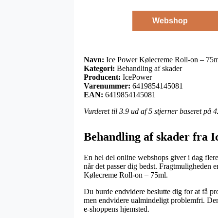
Webshop
Navn:
Ice Power Kølecreme Roll-on – 75m
Kategori:
Behandling af skader
Producent:
IcePower
Varenummer:
6419854145081
EAN:
6419854145081
Vurderet til
3.9
ud af 5 stjerner baseret på
4
Behandling af skader fra 
En hel del online webshops giver i dag fler
når det passer dig bedst. Fragtmuligheden 
Kølecreme Roll-on – 75ml.
Du burde endvidere beslutte dig for at få pro
men endvidere ualmindeligt problemfri. Den 
e-shoppens hjemsted.