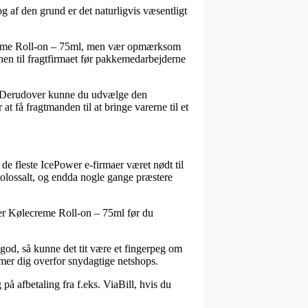
g af den grund er det naturligvis væsentligt
ecreme Roll-on – 75ml, men vær opmærksom
 hen til fragtfirmaet før pakkemedarbejderne
um. Derudover kunne du udvælge den
at få fragtmanden til at bringe varerne til et
 de fleste IcePower e-firmaer været nødt til
kolossalt, og endda nogle gange præstere
wer Kølecreme Roll-on – 75ml før du
g god, så kunne det tit være et fingerpeg om
rmer dig overfor snydagtige netshops.
å afbetaling fra f.eks. ViaBill, hvis du