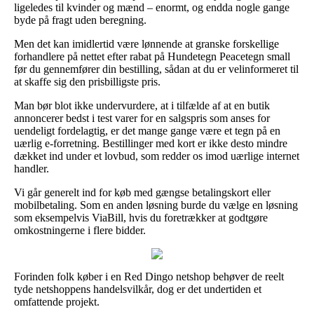
ligeledes til kvinder og mænd – enormt, og endda nogle gange
byde på fragt uden beregning.
Men det kan imidlertid være lønnende at granske forskellige
forhandlere på nettet efter rabat på Hundetegn Peacetegn small
før du gennemfører din bestilling, sådan at du er velinformeret til
at skaffe sig den prisbilligste pris.
Man bør blot ikke undervurdere, at i tilfælde af at en butik
annoncerer bedst i test varer for en salgspris som anses for
uendeligt fordelagtig, er det mange gange være et tegn på en
uærlig e-forretning. Bestillinger med kort er ikke desto mindre
dækket ind under et lovbud, som redder os imod uærlige internet
handler.
Vi går generelt ind for køb med gængse betalingskort eller
mobilbetaling. Som en anden løsning burde du vælge en løsning
som eksempelvis ViaBill, hvis du foretrækker at godtgøre
omkostningerne i flere bidder.
Forinden folk køber i en Red Dingo netshop behøver de reelt
tyde netshoppens handelsvilkår, dog er det undertiden et
omfattende projekt.