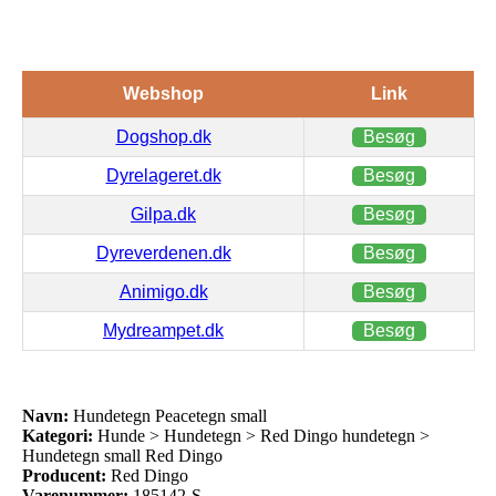
Webshop
Link
Dogshop.dk
Besøg
Dyrelageret.dk
Besøg
Gilpa.dk
Besøg
Dyreverdenen.dk
Besøg
Animigo.dk
Besøg
Mydreampet.dk
Besøg
Navn:
Hundetegn Peacetegn small
Kategori:
Hunde > Hundetegn > Red Dingo hundetegn >
Hundetegn small Red Dingo
Producent:
Red Dingo
Varenummer:
185142-S