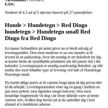
EAN:
Vurderet til
4.3
ud af 5 stjerner baseret på
27
anmeldelser
Hunde > Hundetegn > Red Dingo
hundetegn > Hundetegn small Red
Dingo fra Red Dingo
En masse forhandlere på nettet giver nu et bredt udvalg af
leveringsmidler. Den mest moderne er nu om stunder at få
leveret til en pakkeshop, hvor det nemlig er ret fleksibelt for dig
at kunne hente de nyindkøbte produkter når det passer ind i din
kalender. Leveringstypen er nemlig usædvanlig fleksibel, og ofte
endda den mest letkøbte type af levering ved køb af Hundetegn
Peacetegn small.
Du burde tillige prøve at få varerne bragt hjem til dig privat eller
til dit arbejde. Leveringsmetoden viser sig en gang i mellem en
sjat mere pebret, men ligeledes meget bekvem. Den mest
betalelige fragtmetode vil dog i de fleste tilfælde være at hente
varerne selv, hvilket dog beroer på at du opholder dig i kort
afstand af e-butikkens adresse.