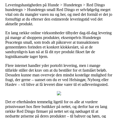
Leveringshastigheden på Hunde > Hundetegn > Red Dingo
hundetegn > Hundetegn small Red Dingo er selvfølgelig meget
vital om du mangler varen nu og her, og med det formål er det jo
fornuftigt at du efterser den estimerede leveringstid ved det
aktuelle produkt.
En lang række online virksomheder tilbyder dag-til-dag levering
på mange af shoppens produkter, eksempelvis Hundetegn
Peacetegn small, som trods alt påkræver at transaktionen
gennemføres forinden et konkret klokkeslæt, så at de
sandsynligvis kan nå at få dit nye produkt fikset før de
logistikansatte tager hjem.
Flere internet handler yder portofri levering, men i mange
tilfælde stiller det krav om at du bestiller for et fastslået beløb.
Desuden kunne man overveje den mindst kostelige mulighed for
fragt, der gerne – uanset om du er ved Helsingør, Nyborg eller
Haslev – vil blive at få leveret dine varer til et udleveringssted.
Det er efterhånden temmelig ligetil for os alle at vurdere
prisniveauet hos flere butikker på nettet, og derfor har en lang
række Red Dingo firmaer på nettet set sig nødsaget til at
nedsætte priserne på deres produkter – til babyer og børn, og