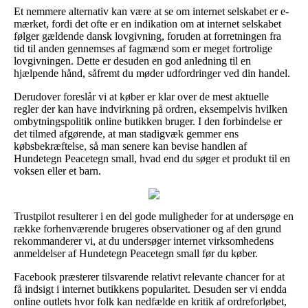
Et nemmere alternativ kan være at se om internet selskabet er e-
mærket, fordi det ofte er en indikation om at internet selskabet
følger gældende dansk lovgivning, foruden at forretningen fra
tid til anden gennemses af fagmænd som er meget fortrolige
lovgivningen. Dette er desuden en god anledning til en
hjælpende hånd, såfremt du møder udfordringer ved din handel.
Derudover foreslår vi at køber er klar over de mest aktuelle
regler der kan have indvirkning på ordren, eksempelvis hvilken
ombytningspolitik online butikken bruger. I den forbindelse er
det tilmed afgørende, at man stadigvæk gemmer ens
købsbekræftelse, så man senere kan bevise handlen af
Hundetegn Peacetegn small, hvad end du søger et produkt til en
voksen eller et barn.
Trustpilot resulterer i en del gode muligheder for at undersøge en
række forhenværende brugeres observationer og af den grund
rekommanderer vi, at du undersøger internet virksomhedens
anmeldelser af Hundetegn Peacetegn small før du køber.
Facebook præsterer tilsvarende relativt relevante chancer for at
få indsigt i internet butikkens popularitet. Desuden ser vi endda
online outlets hvor folk kan nedfælde en kritik af ordreforløbet,