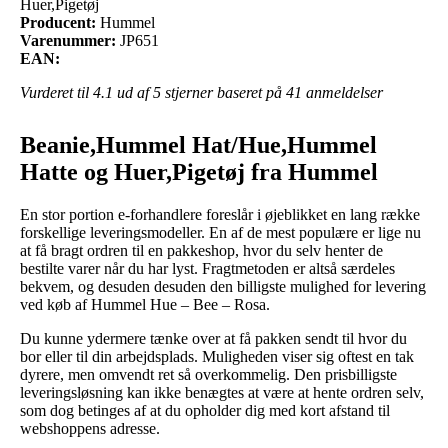
Huer,Pigetøj
Producent:
Hummel
Varenummer:
JP651
EAN:
Vurderet til
4.1
ud af 5 stjerner baseret på
41
anmeldelser
Beanie,Hummel Hat/Hue,Hummel
Hatte og Huer,Pigetøj fra Hummel
En stor portion e-forhandlere foreslår i øjeblikket en lang række
forskellige leveringsmodeller. En af de mest populære er lige nu
at få bragt ordren til en pakkeshop, hvor du selv henter de
bestilte varer når du har lyst. Fragtmetoden er altså særdeles
bekvem, og desuden desuden den billigste mulighed for levering
ved køb af Hummel Hue – Bee – Rosa.
Du kunne ydermere tænke over at få pakken sendt til hvor du
bor eller til din arbejdsplads. Muligheden viser sig oftest en tak
dyrere, men omvendt ret så overkommelig. Den prisbilligste
leveringsløsning kan ikke benægtes at være at hente ordren selv,
som dog betinges af at du opholder dig med kort afstand til
webshoppens adresse.