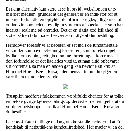
Et nemt alternativ kan være at se hvorvidt webshoppen er e-
mærket medlem, grundet at det generelt er en indikator for at
internet forhandleren opfylder de officielle regler, tillige med at
online virksomheden jævnligt revurderes af specialister som har
indsigt i reglerne på området. Det er en rigtig god lejlighed til
støtte, såfremt du møder besvær som følge af din bestilling.
Herudover foreslår vi at køberen er sat ind i de fundamentale
vilkår der kan have betydning for ordren, som for eksempel
hvilken ombytningsrettighed online forretningen kører med. I
den forbindelse er det ligeledes vigtigt, at man altid opbevarer
sin ordremail, så man en anden gang kan bevidne sit køb af
Hummel Hue – Bee – Rosa, uden hensyn til om du søger en
vare til en mand eller kvinde.
Trustpilot medfører fuldkommen værdifulde chancer for at tolke
en række øvrige køberes ratings og derved er det en hjælp, at du
vurderer netshoppens kritik af Hummel Hue – Bee – Rosa før
du bestiller.
Facebook fører til tillige en lang række stabile metoder til at få
kendskab til netbutikkens kundetilfredshed. Her møder vi en del