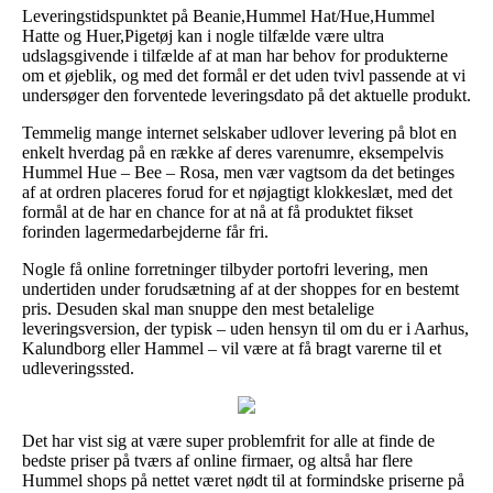
Leveringstidspunktet på Beanie,Hummel Hat/Hue,Hummel
Hatte og Huer,Pigetøj kan i nogle tilfælde være ultra
udslagsgivende i tilfælde af at man har behov for produkterne
om et øjeblik, og med det formål er det uden tvivl passende at vi
undersøger den forventede leveringsdato på det aktuelle produkt.
Temmelig mange internet selskaber udlover levering på blot en
enkelt hverdag på en række af deres varenumre, eksempelvis
Hummel Hue – Bee – Rosa, men vær vagtsom da det betinges
af at ordren placeres forud for et nøjagtigt klokkeslæt, med det
formål at de har en chance for at nå at få produktet fikset
forinden lagermedarbejderne får fri.
Nogle få online forretninger tilbyder portofri levering, men
undertiden under forudsætning af at der shoppes for en bestemt
pris. Desuden skal man snuppe den mest betalelige
leveringsversion, der typisk – uden hensyn til om du er i Aarhus,
Kalundborg eller Hammel – vil være at få bragt varerne til et
udleveringssted.
Det har vist sig at være super problemfrit for alle at finde de
bedste priser på tværs af online firmaer, og altså har flere
Hummel shops på nettet været nødt til at formindske priserne på