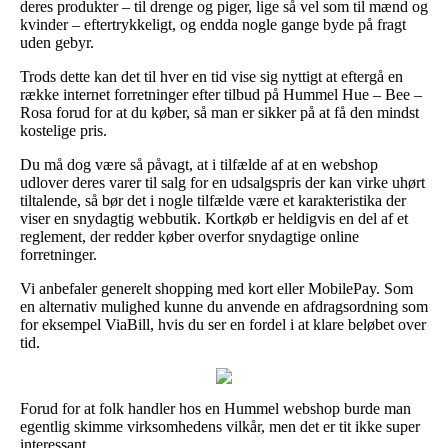
deres produkter – til drenge og piger, lige så vel som til mænd og
kvinder – eftertrykkeligt, og endda nogle gange byde på fragt
uden gebyr.
Trods dette kan det til hver en tid vise sig nyttigt at eftergå en
række internet forretninger efter tilbud på Hummel Hue – Bee –
Rosa forud for at du køber, så man er sikker på at få den mindst
kostelige pris.
Du må dog være så påvagt, at i tilfælde af at en webshop
udlover deres varer til salg for en udsalgspris der kan virke uhørt
tiltalende, så bør det i nogle tilfælde være et karakteristika der
viser en snydagtig webbutik. Kortkøb er heldigvis en del af et
reglement, der redder køber overfor snydagtige online
forretninger.
Vi anbefaler generelt shopping med kort eller MobilePay. Som
en alternativ mulighed kunne du anvende en afdragsordning som
for eksempel ViaBill, hvis du ser en fordel i at klare beløbet over
tid.
Forud for at folk handler hos en Hummel webshop burde man
egentlig skimme virksomhedens vilkår, men det er tit ikke super
interessant.