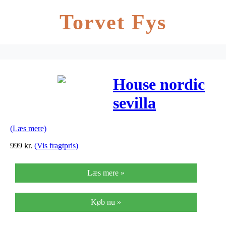
Torvet Fys
House nordic
sevilla
lænestol
(Læs mere)
999
kr.
(Vis fragtpris)
Læs mere »
Køb nu »