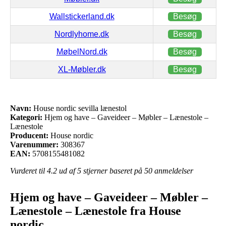
Wallstickerland.dk
Besøg
Nordlyhome.dk
Besøg
MøbelNord.dk
Besøg
XL-Møbler.dk
Besøg
Navn:
House nordic sevilla lænestol
Kategori:
Hjem og have – Gaveideer – Møbler – Lænestole –
Lænestole
Producent:
House nordic
Varenummer:
308367
EAN:
5708155481082
Vurderet til
4.2
ud af 5 stjerner baseret på
50
anmeldelser
Hjem og have – Gaveideer – Møbler –
Lænestole – Lænestole fra House
nordic