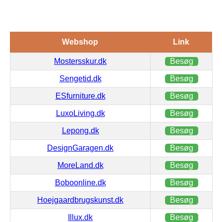
Webshop
Link
Mostersskur.dk
Besøg
Sengetid.dk
Besøg
ESfurniture.dk
Besøg
LuxoLiving.dk
Besøg
Lepong.dk
Besøg
DesignGaragen.dk
Besøg
MoreLand.dk
Besøg
Boboonline.dk
Besøg
Hoejgaardbrugskunst.dk
Besøg
Illux.dk
Besøg