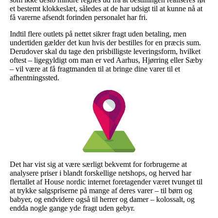
et bestemt klokkeslæt, således at de har udsigt til at kunne nå at
få varerne afsendt forinden personalet har fri.
Indtil flere outlets på nettet sikrer fragt uden betaling, men
undertiden gælder det kun hvis der bestilles for en præcis sum.
Derudover skal du tage den prisbilligste leveringsform, hvilket
oftest – ligegyldigt om man er ved Aarhus, Hjørring eller Sæby
– vil være at få fragtmanden til at bringe dine varer til et
afhentningssted.
Det har vist sig at være særligt bekvemt for forbrugerne at
analysere priser i blandt forskellige netshops, og herved har
flertallet af House nordic internet foretagender været tvunget til
at trykke salgspriserne på mange af deres varer – til børn og
babyer, og endvidere også til herrer og damer – kolossalt, og
endda nogle gange yde fragt uden gebyr.