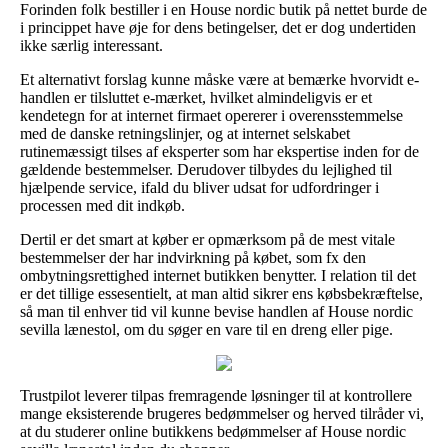
Forinden folk bestiller i en House nordic butik på nettet burde de
i princippet have øje for dens betingelser, det er dog undertiden
ikke særlig interessant.
Et alternativt forslag kunne måske være at bemærke hvorvidt e-
handlen er tilsluttet e-mærket, hvilket almindeligvis er et
kendetegn for at internet firmaet opererer i overensstemmelse
med de danske retningslinjer, og at internet selskabet
rutinemæssigt tilses af eksperter som har ekspertise inden for de
gældende bestemmelser. Derudover tilbydes du lejlighed til
hjælpende service, ifald du bliver udsat for udfordringer i
processen med dit indkøb.
Dertil er det smart at køber er opmærksom på de mest vitale
bestemmelser der har indvirkning på købet, som fx den
ombytningsrettighed internet butikken benytter. I relation til det
er det tillige essesentielt, at man altid sikrer ens købsbekræftelse,
så man til enhver tid vil kunne bevise handlen af House nordic
sevilla lænestol, om du søger en vare til en dreng eller pige.
Trustpilot leverer tilpas fremragende løsninger til at kontrollere
mange eksisterende brugeres bedømmelser og herved tilråder vi,
at du studerer online butikkens bedømmelser af House nordic