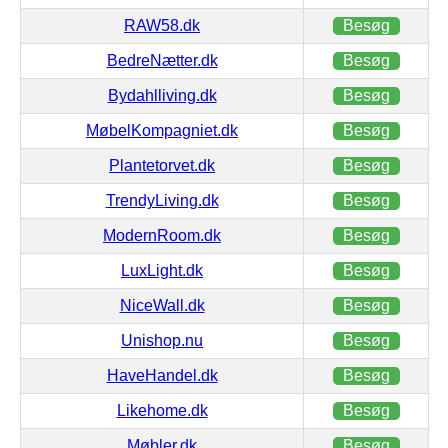
RAW58.dk
Besøg
BedreNætter.dk
Besøg
Bydahlliving.dk
Besøg
MøbelKompagniet.dk
Besøg
Plantetorvet.dk
Besøg
TrendyLiving.dk
Besøg
ModernRoom.dk
Besøg
LuxLight.dk
Besøg
NiceWall.dk
Besøg
Unishop.nu
Besøg
HaveHandel.dk
Besøg
Likehome.dk
Besøg
Møbler.dk
Besøg