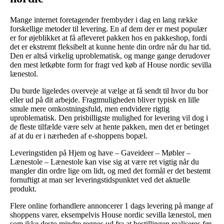
Mange internet foretagender frembyder i dag en lang række
forskellige metoder til levering. En af dem der er mest populær
er for øjeblikket at få afleveret pakken hos en pakkeshop, fordi
det er ekstremt fleksibelt at kunne hente din ordre når du har tid.
Den er altså virkelig uproblematisk, og mange gange derudover
den mest letkøbte form for fragt ved køb af House nordic sevilla
lænestol.
Du burde ligeledes overveje at vælge at få sendt til hvor du bor
eller ud på dit arbejde. Fragtmuligheden bliver typisk en lille
smule mere omkostningsfuld, men endvidere rigtig
uproblematisk. Den prisbilligste mulighed for levering vil dog i
de fleste tilfælde være selv at hente pakken, men det er betinget
af at du er i nærheden af e-shoppens bopæl.
Leveringstiden på Hjem og have – Gaveideer – Møbler –
Lænestole – Lænestole kan vise sig at være ret vigtig når du
mangler din ordre lige om lidt, og med det formål er det bestemt
fornuftigt at man ser leveringstidspunktet ved det aktuelle
produkt.
Flere online forhandlere annoncerer 1 dags levering på mange af
shoppens varer, eksempelvis House nordic sevilla lænestol, men
som ikke desto mindre regnes ud fra at bestillingen realiseres før