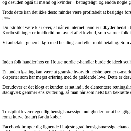
og desuden også til mænd og kvinder – betragteligt, og endda nogle g
Trods dette kan det ikke desto mindre være profitabelt at besigtige fo
pris.
Du bør blot være klar over, at når en internet handler udbyder bedst i 
Kortbestillinger er imidlertid omfavnet af et lovbud, som værner folk 
Vi anbefaler generelt køb med betalingskort eller mobilbetaling. Som al
Inden folk handler hos en House nordic e-handler burde de ideelt set
En anden løsning kan være at granske hvorvidt netshoppen er e-mærket
eksperter som har meget erfaring med de gældende love. Dette er desude
Derudover er det klogt at kunden er sat ind i de elementære retningslin
stadigvæk gemmer ens kvittering, så man når som helst kan bekræfte si
Trustpilot leverer egentlig hensigtsmæssige muligheder for at besigtige
roma kurve (natur) før du køber.
Facebook bringer dig lignende i højeste grad hensigtsmæssige chancer 