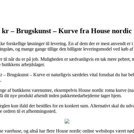
9 kr – Brugskunst – Kurve fra House nordic
 forskellige løsninger til levering. En af dem der er mest anvendt er i 
ningsløs, og mange gange tillige den billigste leveringsmodel ved køb a
ler til når du er på job. Muligheden er sædvanligvis en tak mere pebret, 
e butikkens arbejdslager.
– Brugskunst – Kurve er naturligvis særdeles vital forudsat du har beho
.
ange af butikkens varenumre, eksempelvis House nordic roma kurve (natu
 få dit nye produkt afsendt inden pakkemedarbejderne tager hjem.
reglen kun ifald der bestilles for en konkret sum. Alternativt skal du ud
re ordren til et afhentningssted.
nline varehuse, og altså har flere House nordic online webshops været nø