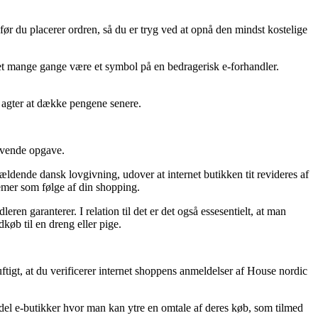
før du placerer ordren, så du er tryg ved at opnå den mindst kostelige
n det mange gange være et symbol på en bedragerisk e-forhandler.
du agter at dække pengene senere.
rævende opgave.
ldende dansk lovgivning, udover at internet butikken tit revideres af
lemer som følge af din shopping.
en garanterer. I relation til det er det også essesentielt, at man
køb til en dreng eller pige.
uftigt, at du verificerer internet shoppens anmeldelser af House nordic
 del e-butikker hvor man kan ytre en omtale af deres køb, som tilmed