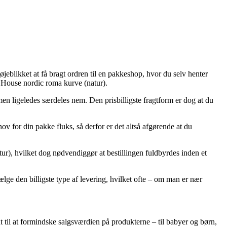
øjeblikket at få bragt ordren til en pakkeshop, hvor du selv henter
f House nordic roma kurve (natur).
men ligeledes særdeles nem. Den prisbilligste fragtform er dog at du
v for din pakke fluks, så derfor er det altså afgørende at du
r), hvilket dog nødvendiggør at bestillingen fuldbyrdes inden et
vælge den billigste type af levering, hvilket ofte – om man er nær
dt til at formindske salgsværdien på produkterne – til babyer og børn,