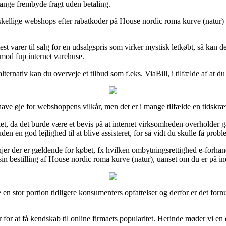
ange frembyde fragt uden betaling.
rskellige webshops efter rabatkoder på House nordic roma kurve (natur) 
test varer til salg for en udsalgspris som virker mystisk letkøbt, så ka
imod fup internet varehuse.
ternativ kan du overveje et tilbud som f.eks. ViaBill, i tilfælde af at 
 have øje for webshoppens vilkår, men det er i mange tilfælde en tidsk
, da det burde være et bevis på at internet virksomheden overholder gæ
n en god lejlighed til at blive assisteret, for så vidt du skulle få prob
jer der er gældende for købet, fx hvilken ombytningsrettighed e-forhandler
n bestilling af House nordic roma kurve (natur), uanset om du er på ind
 en stor portion tidligere konsumenters opfattelser og derfor er det forn
for at få kendskab til online firmaets popularitet. Herinde møder vi en