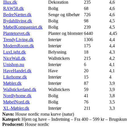
Illux.dk
Dekoration
235
4,6
RAW58.dk
Bolig
68
4,6
BedreNætter.dk
Senge og tilbehør
726
4,6
Bydahlliving.dk
Bolig
98
4,5
MøbelKompagniet.dk
Bolig
239
4,5
Plantetorvet.dk
Planter og blomster
6440
4,45
TrendyLiving.dk
Interiør
1306
4,4
ModernRoom.dk
Interiør
175
4,4
LuxLight.dk
Belysning
18
4,3
NiceWall.dk
Wallstickers
215
4,2
Unishop.nu
Interiør
6
4,1
HaveHandel.dk
Have
20
4,1
Likehome.dk
Interiør
15
4
Møbler.dk
Interiør
87
3,9
Wallstickerland.dk
Wallstickers
59
3,9
Nordlyhome.dk
Bolig
41
3,8
MøbelNord.dk
Bolig
76
3,5
XL-Møbler.dk
Interiør
211
3,3
Navn:
House nordic roma kurve (natur)
Kategori:
Hjem og have – Indretning – Fra 400 – 599 kr – Brugskun
Producent:
House nordic