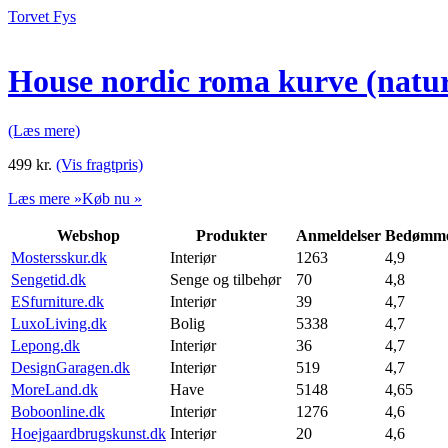
Torvet Fys
House nordic roma kurve (natu
(Læs mere)
499
kr.
(Vis fragtpris)
Læs mere »
Køb nu »
Webshop
Produkter
Anmeldelser
Bedømme
Mostersskur.dk
Interiør
1263
4,9
Sengetid.dk
Senge og tilbehør
70
4,8
ESfurniture.dk
Interiør
39
4,7
LuxoLiving.dk
Bolig
5338
4,7
Lepong.dk
Interiør
36
4,7
DesignGaragen.dk
Interiør
519
4,7
MoreLand.dk
Have
5148
4,65
Boboonline.dk
Interiør
1276
4,6
Hoejgaardbrugskunst.dk
Interiør
20
4,6