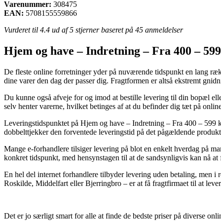
Varenummer:
308475
EAN:
5708155559866
Vurderet til
4.4
ud af 5 stjerner baseret på
45
anmeldelser
Hjem og have – Indretning – Fra 400 – 59
De fleste online forretninger yder på nuværende tidspunkt en lang række
dine varer den dag der passer dig. Fragtformen er altså ekstremt gnid
Du kunne også afveje for og imod at bestille levering til din bopæl el
selv henter varerne, hvilket betinges af at du befinder dig tæt på onlin
Leveringstidspunktet på Hjem og have – Indretning – Fra 400 – 599 kr 
dobbelttjekker den forventede leveringstid på det pågældende produkt
Mange e-forhandlere tilsiger levering på blot en enkelt hverdag på m
konkret tidspunkt, med hensynstagen til at de sandsynligvis kan nå at
En hel del internet forhandlere tilbyder levering uden betaling, men i 
Roskilde, Middelfart eller Bjerringbro – er at få fragtfirmaet til at leve
Det er jo særligt smart for alle at finde de bedste priser på diverse o