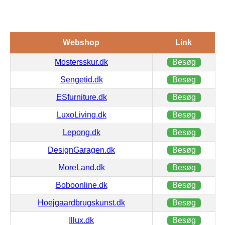
Webshop
Link
Mostersskur.dk
Besøg
Sengetid.dk
Besøg
ESfurniture.dk
Besøg
LuxoLiving.dk
Besøg
Lepong.dk
Besøg
DesignGaragen.dk
Besøg
MoreLand.dk
Besøg
Boboonline.dk
Besøg
Hoejgaardbrugskunst.dk
Besøg
Illux.dk
Besøg