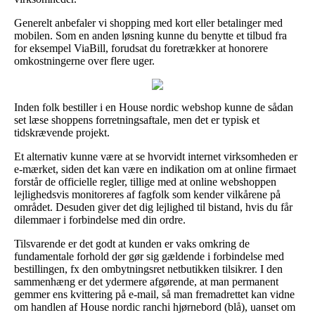
Generelt anbefaler vi shopping med kort eller betalinger med
mobilen. Som en anden løsning kunne du benytte et tilbud fra
for eksempel ViaBill, forudsat du foretrækker at honorere
omkostningerne over flere uger.
Inden folk bestiller i en House nordic webshop kunne de sådan
set læse shoppens forretningsaftale, men det er typisk et
tidskrævende projekt.
Et alternativ kunne være at se hvorvidt internet virksomheden er
e-mærket, siden det kan være en indikation om at online firmaet
forstår de officielle regler, tillige med at online webshoppen
lejlighedsvis monitoreres af fagfolk som kender vilkårene på
området. Desuden giver det dig lejlighed til bistand, hvis du får
dilemmaer i forbindelse med din ordre.
Tilsvarende er det godt at kunden er vaks omkring de
fundamentale forhold der gør sig gældende i forbindelse med
bestillingen, fx den ombytningsret netbutikken tilsikrer. I den
sammenhæng er det ydermere afgørende, at man permanent
gemmer ens kvittering på e-mail, så man fremadrettet kan vidne
om handlen af House nordic ranchi hjørnebord (blå), uanset om