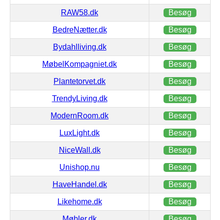
RAW58.dk
Besøg
BedreNætter.dk
Besøg
Bydahlliving.dk
Besøg
MøbelKompagniet.dk
Besøg
Plantetorvet.dk
Besøg
TrendyLiving.dk
Besøg
ModernRoom.dk
Besøg
LuxLight.dk
Besøg
NiceWall.dk
Besøg
Unishop.nu
Besøg
HaveHandel.dk
Besøg
Likehome.dk
Besøg
Møbler.dk
Besøg