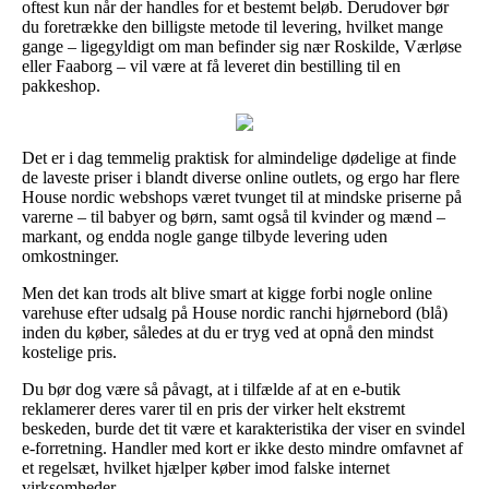
oftest kun når der handles for et bestemt beløb. Derudover bør
du foretrække den billigste metode til levering, hvilket mange
gange – ligegyldigt om man befinder sig nær Roskilde, Værløse
eller Faaborg – vil være at få leveret din bestilling til en
pakkeshop.
Det er i dag temmelig praktisk for almindelige dødelige at finde
de laveste priser i blandt diverse online outlets, og ergo har flere
House nordic webshops været tvunget til at mindske priserne på
varerne – til babyer og børn, samt også til kvinder og mænd –
markant, og endda nogle gange tilbyde levering uden
omkostninger.
Men det kan trods alt blive smart at kigge forbi nogle online
varehuse efter udsalg på House nordic ranchi hjørnebord (blå)
inden du køber, således at du er tryg ved at opnå den mindst
kostelige pris.
Du bør dog være så påvagt, at i tilfælde af at en e-butik
reklamerer deres varer til en pris der virker helt ekstremt
beskeden, burde det tit være et karakteristika der viser en svindel
e-forretning. Handler med kort er ikke desto mindre omfavnet af
et regelsæt, hvilket hjælper køber imod falske internet
virksomheder.