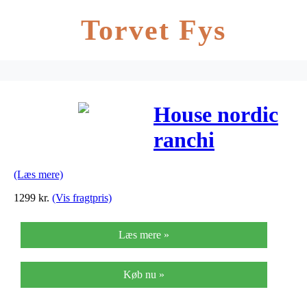
Torvet Fys
House nordic
ranchi
hjørnebord
(Læs mere)
(blå)
1299
kr.
(Vis fragtpris)
Læs mere »
Køb nu »