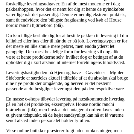
forskellige leveringsudgaver. En af de mest moderne er i dag
pakkeshoppen, hvor det er nemt for dig at hente de nyindkøbte
varer lige når det passer dig. Denne er nemlig ekstremt praktisk,
samt tit endvidere den billigste fragtløsning ved køb af House
nordic ranchi hjørnebord (blå).
Du kan tillige beslutte dig for at bestille pakken til levering til din
lejlighed eller hus eller til når du er på job. Leveringstypen er for
det meste en lille smule mere pebret, men endda yderst let
gængelig. Den mest betalelige form for levering vil dog altid
være at hente produkterne selv, hvilket dog er betinget af at du
opholder dig i kort afstand af internet forretningens tilholdssted.
Leveringshastigheden på Hjem og have – Gaveideer – Møbler –
Sideborde er særdeles aktuel i tilfælde af at du absolut skal bruge
dine nye produkter omgående, og herved er det bestemt
passende at du besigtiger leveringstiden på den respektive vare.
En masse e-shops tilbyder levering på næstkommende hverdag
på en hel del produkter, eksempelvis House nordic ranchi
hjørnebord (blå), men husk at det antager at ordren laves inden
et givent tidspunkt, så de højst sandsynligt kan nå at få varerne
sendt afsted inden personalet holder fyraften.
Visse online butikker præsterer fragt uden omkostninger, men