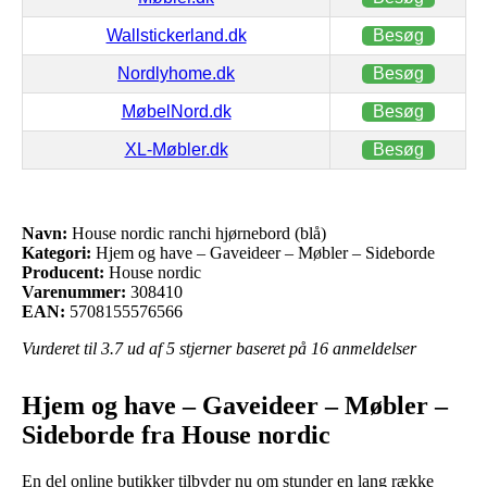
Wallstickerland.dk
Besøg
Nordlyhome.dk
Besøg
MøbelNord.dk
Besøg
XL-Møbler.dk
Besøg
Navn:
House nordic ranchi hjørnebord (blå)
Kategori:
Hjem og have – Gaveideer – Møbler – Sideborde
Producent:
House nordic
Varenummer:
308410
EAN:
5708155576566
Vurderet til
3.7
ud af 5 stjerner baseret på
16
anmeldelser
Hjem og have – Gaveideer – Møbler –
Sideborde fra House nordic
En del online butikker tilbyder nu om stunder en lang række