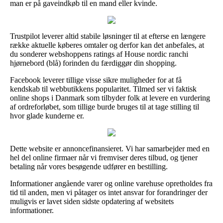
man er på gaveindkøb til en mand eller kvinde.
Trustpilot leverer altid stabile løsninger til at efterse en længere
række aktuelle køberes omtaler og derfor kan det anbefales, at
du sonderer webshoppens ratings af House nordic ranchi
hjørnebord (blå) forinden du færdiggør din shopping.
Facebook leverer tillige visse sikre muligheder for at få
kendskab til webbutikkens popularitet. Tilmed ser vi faktisk
online shops i Danmark som tilbyder folk at levere en vurdering
af ordreforløbet, som tillige burde bruges til at tage stilling til
hvor glade kunderne er.
Dette website er annoncefinansieret. Vi har samarbejder med en
hel del online firmaer når vi fremviser deres tilbud, og tjener
betaling når vores besøgende udfører en bestilling.
Informationer angående varer og online varehuse opretholdes fra
tid til anden, men vi påtager os intet ansvar for forandringer der
muligvis er lavet siden sidste opdatering af websitets
informationer.