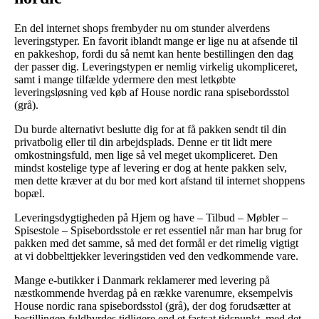
En del internet shops frembyder nu om stunder alverdens
leveringstyper. En favorit iblandt mange er lige nu at afsende til
en pakkeshop, fordi du så nemt kan hente bestillingen den dag
der passer dig. Leveringstypen er nemlig virkelig ukompliceret,
samt i mange tilfælde ydermere den mest letkøbte
leveringsløsning ved køb af House nordic rana spisebordsstol
(grå).
Du burde alternativt beslutte dig for at få pakken sendt til din
privatbolig eller til din arbejdsplads. Denne er tit lidt mere
omkostningsfuld, men lige så vel meget ukompliceret. Den
mindst kostelige type af levering er dog at hente pakken selv,
men dette kræver at du bor med kort afstand til internet shoppens
bopæl.
Leveringsdygtigheden på Hjem og have – Tilbud – Møbler –
Spisestole – Spisebordsstole er ret essentiel når man har brug for
pakken med det samme, så med det formål er det rimelig vigtigt
at vi dobbelttjekker leveringstiden ved den vedkommende vare.
Mange e-butikker i Danmark reklamerer med levering på
næstkommende hverdag på en række varenumre, eksempelvis
House nordic rana spisebordsstol (grå), der dog forudsætter at
bestillingen fuldbyrdes tidligere end et fastsat tidspunkt, med det