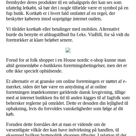
frembyder deres produkter til en udsalgspris der kan ses som
ufattelig letkøbt, så bør det i nogle tilfælde være et symbol på en
fup butik. Kortkøb er i hvert fald omfattet af en regel, der
beskytter køberen imod uoprigtige internet outlets.
Vi tilråder kortkøb eller betalinger med mobilen. Alternativt
burde du benytte et afdragstilbud fra f.eks. ViaBill, for så vidt du
foretrækker at klare beløbet senere.
Forud for at folk shopper i en House nordic e-shop kunne man
altid gennemløbe e-butikkens forretningsbetingelser, men det er
ofte ikke specielt ophidsende.
Et alternativ er at granske om online forretningen er støttet af e-
mærket, siden det bør være en antydning af at online
forretningen imødekommer gældende dansk lovgivning, tillige
med at internet butikken fra tid til anden kigges til af fagfolk som
behersker reglerne på området. Dette er desuden din lejlighed til
opbakning, hvis du forvoldes vanskeligheder som følge af dit
køb.
Foruden dette foreslåes det at man er vidende om de
væsentligste vilkår der kan have indvirkning på handlen, til
eksempel hvilken byttepolitik shoppen tilbyder. I relation til det