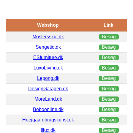
Webshop
Link
Mostersskur.dk
Besøg
Sengetid.dk
Besøg
ESfurniture.dk
Besøg
LuxoLiving.dk
Besøg
Lepong.dk
Besøg
DesignGaragen.dk
Besøg
MoreLand.dk
Besøg
Boboonline.dk
Besøg
Hoejgaardbrugskunst.dk
Besøg
Illux.dk
Besøg