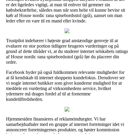
er det ligeledes vigtigt, at man til enhver tid gemmer sin
købsbekræftelse, således man når som helst vil kunne bevise sit
køb af House nordic rana spisebordsstol (grå), uanset om man
leder efter en vare til en mand eller kvinde.
Trustpilot indebærer i højeste grad anstændige genveje til at
evaluere en stor portion tidligere brugeres vurderinger og på
grund af dette tilråder vi, at du studerer internet selskabets ratings
af House nordic rana spisebordsstol (grå) før du placerer din
ordre.
Facebook byder på også fuldkommen relevante muligheder for
at få kendskab til internet shoppens kundefokus. Derudover ser
vi nogle internet butikker som giver kunderne mulighed for at
meddele en vurdering af virksomhedens service, hvilket
ydermere må drages fordel af til at fornemme
kundetilfredsheden.
Hjemmesiden finansieres af reklameindtægter. Vi har
samarbejdsaftaler med en gruppe af internet forretninger idet vi
annoncerer forretningernes produkter, og høster kommission