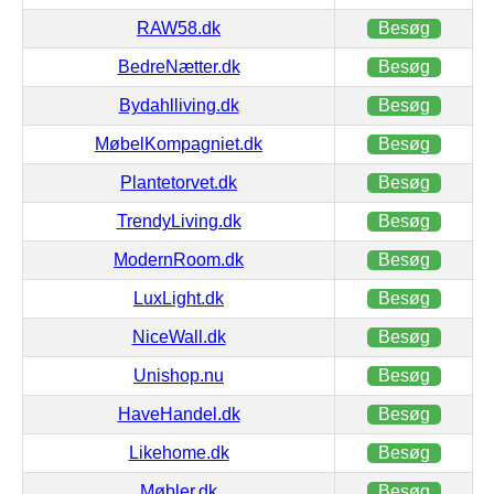
RAW58.dk
Besøg
BedreNætter.dk
Besøg
Bydahlliving.dk
Besøg
MøbelKompagniet.dk
Besøg
Plantetorvet.dk
Besøg
TrendyLiving.dk
Besøg
ModernRoom.dk
Besøg
LuxLight.dk
Besøg
NiceWall.dk
Besøg
Unishop.nu
Besøg
HaveHandel.dk
Besøg
Likehome.dk
Besøg
Møbler.dk
Besøg