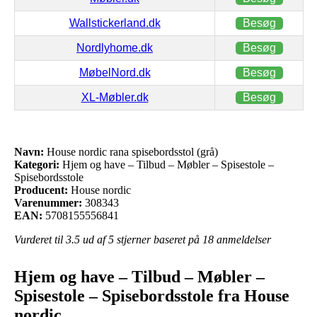
Wallstickerland.dk
Besøg
Nordlyhome.dk
Besøg
MøbelNord.dk
Besøg
XL-Møbler.dk
Besøg
Navn:
House nordic rana spisebordsstol (grå)
Kategori:
Hjem og have – Tilbud – Møbler – Spisestole –
Spisebordsstole
Producent:
House nordic
Varenummer:
308343
EAN:
5708155556841
Vurderet til
3.5
ud af 5 stjerner baseret på
18
anmeldelser
Hjem og have – Tilbud – Møbler –
Spisestole – Spisebordsstole fra House
nordic