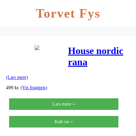
Torvet Fys
House nordic
rana
spisebordsstol
(Læs mere)
(grå)
499
kr.
(Vis fragtpris)
Læs mere »
Køb nu »