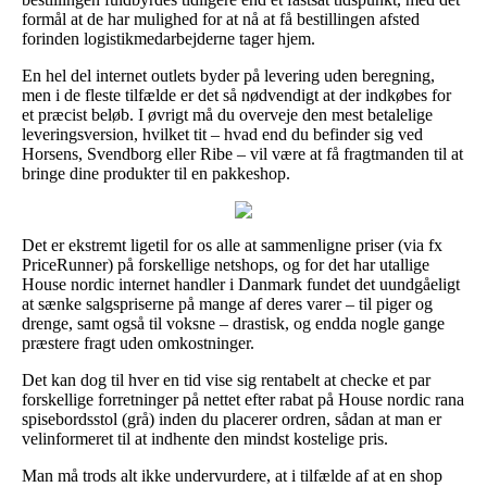
formål at de har mulighed for at nå at få bestillingen afsted
forinden logistikmedarbejderne tager hjem.
En hel del internet outlets byder på levering uden beregning,
men i de fleste tilfælde er det så nødvendigt at der indkøbes for
et præcist beløb. I øvrigt må du overveje den mest betalelige
leveringsversion, hvilket tit – hvad end du befinder sig ved
Horsens, Svendborg eller Ribe – vil være at få fragtmanden til at
bringe dine produkter til en pakkeshop.
Det er ekstremt ligetil for os alle at sammenligne priser (via fx
PriceRunner) på forskellige netshops, og for det har utallige
House nordic internet handler i Danmark fundet det uundgåeligt
at sænke salgspriserne på mange af deres varer – til piger og
drenge, samt også til voksne – drastisk, og endda nogle gange
præstere fragt uden omkostninger.
Det kan dog til hver en tid vise sig rentabelt at checke et par
forskellige forretninger på nettet efter rabat på House nordic rana
spisebordsstol (grå) inden du placerer ordren, sådan at man er
velinformeret til at indhente den mindst kostelige pris.
Man må trods alt ikke undervurdere, at i tilfælde af at en shop