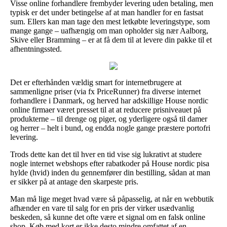
Visse online forhandlere frembyder levering uden betaling, men
typisk er det under betingelse af at man handler for en fastsat
sum. Ellers kan man tage den mest letkøbte leveringstype, som
mange gange – uafhængig om man opholder sig nær Aalborg,
Skive eller Bramming – er at få dem til at levere din pakke til et
afhentningssted.
Det er efterhånden vældig smart for internetbrugere at
sammenligne priser (via fx PriceRunner) fra diverse internet
forhandlere i Danmark, og herved har adskillige House nordic
online firmaer været presset til at at reducere prisniveauet på
produkterne – til drenge og piger, og yderligere også til damer
og herrer – helt i bund, og endda nogle gange præstere portofri
levering.
Trods dette kan det til hver en tid vise sig lukrativt at studere
nogle internet webshops efter rabatkoder på House nordic pisa
hylde (hvid) inden du gennemfører din bestilling, sådan at man
er sikker på at antage den skarpeste pris.
Man må lige meget hvad være så påpasselig, at når en webbutik
afhænder en vare til salg for en pris der virker usædvanlig
beskeden, så kunne det ofte være et signal om en falsk online
shop. Køb med kort er ikke desto mindre omfattet af en