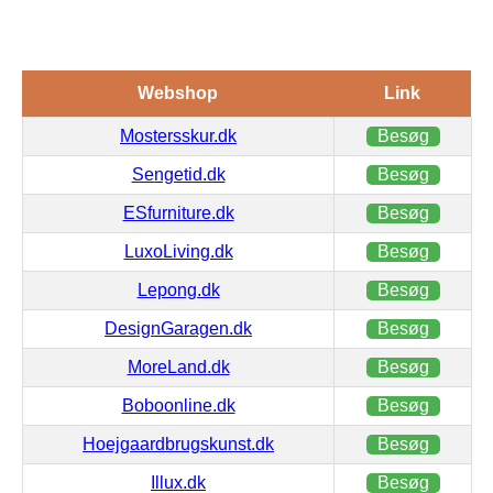
Webshop
Link
Mostersskur.dk
Besøg
Sengetid.dk
Besøg
ESfurniture.dk
Besøg
LuxoLiving.dk
Besøg
Lepong.dk
Besøg
DesignGaragen.dk
Besøg
MoreLand.dk
Besøg
Boboonline.dk
Besøg
Hoejgaardbrugskunst.dk
Besøg
Illux.dk
Besøg