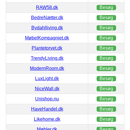
RAW58.dk
Besøg
BedreNætter.dk
Besøg
Bydahlliving.dk
Besøg
MøbelKompagniet.dk
Besøg
Plantetorvet.dk
Besøg
TrendyLiving.dk
Besøg
ModernRoom.dk
Besøg
LuxLight.dk
Besøg
NiceWall.dk
Besøg
Unishop.nu
Besøg
HaveHandel.dk
Besøg
Likehome.dk
Besøg
Møbler.dk
Besøg