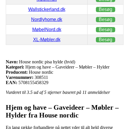
Wallstickerland.dk
Besøg
Nordlyhome.dk
Besøg
MøbelNord.dk
Besøg
XL-Møbler.dk
Besøg
Navn:
House nordic pisa hylde (hvid)
Kategori:
Hjem og have – Gaveideer – Møbler – Hylder
Producent:
House nordic
Varenummer:
308511
EAN:
5708155458329
Vurderet til
3.5
ud af 5 stjerner baseret på
11
anmeldelser
Hjem og have – Gaveideer – Møbler –
Hylder fra House nordic
En lang række forhandlere på nettet yder til alt held diverse