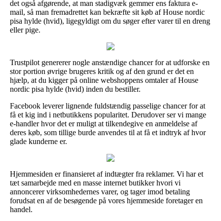
det også afgørende, at man stadigvæk gemmer ens faktura e-
mail, så man fremadrettet kan bekræfte sit køb af House nordic
pisa hylde (hvid), ligegyldigt om du søger efter varer til en dreng
eller pige.
Trustpilot genererer nogle anstændige chancer for at udforske en
stor portion øvrige brugeres kritik og af den grund er det en
hjælp, at du kigger på online webshoppens omtaler af House
nordic pisa hylde (hvid) inden du bestiller.
Facebook leverer lignende fuldstændig passelige chancer for at
få et kig ind i netbutikkens popularitet. Derudover ser vi mange
e-handler hvor det er muligt at tilkendegive en anmeldelse af
deres køb, som tillige burde anvendes til at få et indtryk af hvor
glade kunderne er.
Hjemmesiden er finansieret af indtægter fra reklamer. Vi har et
tæt samarbejde med en masse internet butikker hvori vi
annoncerer virksomhedernes varer, og tager imod betaling
forudsat en af de besøgende på vores hjemmeside foretager en
handel.