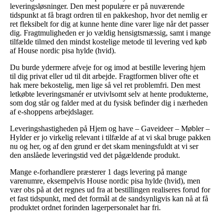
leveringsløsninger. Den mest populære er på nuværende
tidspunkt at få bragt ordren til en pakkeshop, hvor det nemlig er
ret fleksibelt for dig at kunne hente dine varer lige når det passer
dig. Fragtmuligheden er jo vældig hensigtsmæssig, samt i mange
tilfælde tilmed den mindst kostelige metode til levering ved køb
af House nordic pisa hylde (hvid).
Du burde ydermere afveje for og imod at bestille levering hjem
til dig privat eller ud til dit arbejde. Fragtformen bliver ofte et
hak mere bekostelig, men lige så vel ret problemfri. Den mest
letkøbte leveringsmanér er utvivlsomt selv at hente produkterne,
som dog står og falder med at du fysisk befinder dig i nærheden
af e-shoppens arbejdslager.
Leveringshastigheden på Hjem og have – Gaveideer – Møbler –
Hylder er jo virkelig relevant i tilfælde af at vi skal bruge pakken
nu og her, og af den grund er det skam meningsfuldt at vi ser
den anslåede leveringstid ved det pågældende produkt.
Mange e-forhandlere præsterer 1 dags levering på mange
varenumre, eksempelvis House nordic pisa hylde (hvid), men
vær obs på at det regnes ud fra at bestillingen realiseres forud for
et fast tidspunkt, med det formål at de sandsynligvis kan nå at få
produktet ordnet forinden lagerpersonalet har fri.