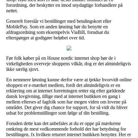
forordning, der beskytter en imod snydagtige forhandlere på
nettet.
Generelt foreslår vi bestillinger med betalingskort eller
MobilePay. Som en anden løsning bør du benytte en
afdragsordning som eksempelvis ViaBill, forudsat du
efterspørger at godtgøre beløbet over tid.
Før folk køber på en House nordic internet shop bør de i
virkeligheden overveje shoppens vilkår, dog er det almindeligvis
ikke særlig sjovt.
En nemmere løsning kunne derfor være at tjekke hvorvidt online
shoppen er e-mærket medlem, fordi det almindeligvis er en
erklæring om at internet forretningen retter sig efter gældende
dansk lovgivning, tillige med at internet butikken en gang i
mellem efterses af fagfolk som har megen viden om lovene på
området. Det giver dig chance for support, for så vidt du bliver
udsat for problemstillinger som følge af din bestilling.
Foruden dette kan det anbefales at du er oppe på mærkerne
omkring de mest vedkommende forhold der har betydning for
bestillingen, fx hvilken returret internet butikken benytter. Her er