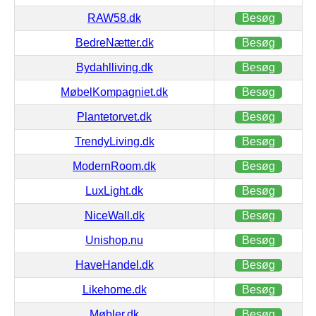
RAW58.dk
Besøg
BedreNætter.dk
Besøg
Bydahlliving.dk
Besøg
MøbelKompagniet.dk
Besøg
Plantetorvet.dk
Besøg
TrendyLiving.dk
Besøg
ModernRoom.dk
Besøg
LuxLight.dk
Besøg
NiceWall.dk
Besøg
Unishop.nu
Besøg
HaveHandel.dk
Besøg
Likehome.dk
Besøg
Møbler.dk
Besøg