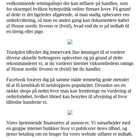
vedkommende retningslinjer der kan influere på handlen, som
for eksempel hvilken byttepolitik online firmaet lover. På grund
af dette er det ligeledes afgørende, at man stadig opbevarer ens
ordrekvittering, så man en anden gang kan dokumentere købet
af House nordic livorno re (hvid), hvad end du er på indkøb til
en dreng eller pige.
Trustpilot tilbyder dig immervæk fine løsninger til at vurdere
diverse aktuelle forbrugeres oplevelser og på grund af dette
rekommanderer vi, at du vurderer internet virksomhedens ratings
af House nordic livorno re (hvid) før du handler.
Facebook forærer dig på samme måde temmelig gode metoder
til at få kendskab til netshoppens popularitet. Desuden ses en
række shops på nettet hvor man kan frembringe en vurdering af
ordreforløbet, hvilket tilmed kan benyttes til afvejning af hvor
tilfredse kunderne er.
Vores hjemmeside finansieres af annoncer. Vi samarbejder med
en gruppe internet butikker hvor vi publicerer deres tilbud, og
tjener betaling om en bruger fra vores website udfører et indkøb.