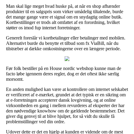
Man skal lige meget hvad huske på, at når en shop afhænder
produkter til en salgspris som virker umådelig tiltalende, burde
det mange gange være et signal om en snydagtig online butik.
Kortbestillinger er trods alt omfattet af en forordning, hvilket
støtter os imod fup internet forretninger.
Generelt foreslår vi kortbetalinger eller betalinger med mobilen.
Alternativt burde du benytte et tilbud som fx ViaBill, når du
tilstræber at dække omkostningerne over en længere periode.
Før folk bestiller på en House nordic webshop kunne man de
facto løbe igennem deres regler, dog er det oftest ikke særlig
morsomt.
En anden mulighed kan være at kontrollere om internet selskabet
er verificeret af e-mærket, grundet at det typisk er en sikring om
at e-forretningen accepterer dansk lovgivning, og at online
virksomheden en gang i mellem revurderes af eksperter der har
den nødvendige knowhow om de gældende bestemmelser. Det
giver dig genvej til at blive hjulpet, for så vidt du skulle få
problemstillinger ved din ordre.
Udover dette er det en hjælp at kunden er vidende om de mest