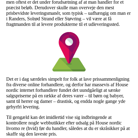
men oftest er det under forudsætning af at man handler for et
præcist beløb. Derudover skulle man overveje den mest
prisbevidste leveringsmanér, som typisk – uafhængig om man er
i Randers, Solrød Strand eller Støvring – vil være at få
fragtmanden til at levere produkterne til et udleveringssted.
Det er i dag særdeles simpelt for folk at lave prissammenligning
fra diverse online forhandlere, og derfor har massevis af House
nordic internet forhandlere fundet det uundgåeligt at sænke
salgspriserne på en række af deres varer – til børn og babyer,
samt til herrer og damer – drastisk, og endda nogle gange yde
gebyrfri levering.
Til gengæld kan det imidlertid vise sig indbringende at
kontrollere nogle webbutikker efter udsalg på House nordic
livorno re (hvid) før du handler, således at du er skråsikker på at
skaffe sig den laveste pris.