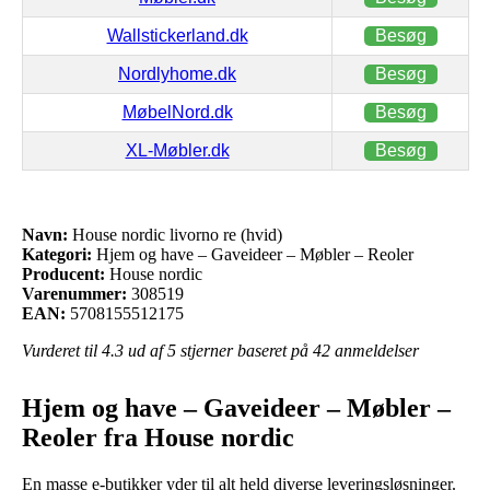
Wallstickerland.dk
Besøg
Nordlyhome.dk
Besøg
MøbelNord.dk
Besøg
XL-Møbler.dk
Besøg
Navn:
House nordic livorno re (hvid)
Kategori:
Hjem og have – Gaveideer – Møbler – Reoler
Producent:
House nordic
Varenummer:
308519
EAN:
5708155512175
Vurderet til
4.3
ud af 5 stjerner baseret på
42
anmeldelser
Hjem og have – Gaveideer – Møbler –
Reoler fra House nordic
En masse e-butikker yder til alt held diverse leveringsløsninger.