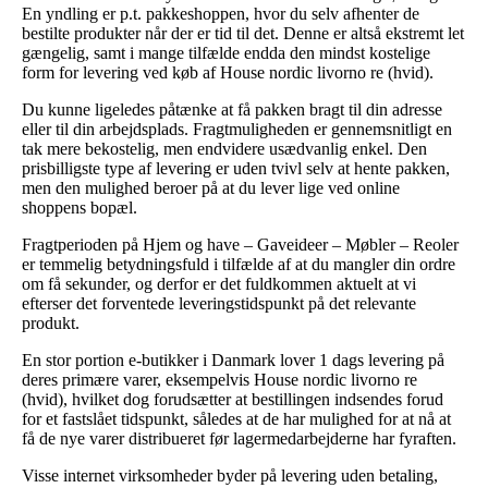
En yndling er p.t. pakkeshoppen, hvor du selv afhenter de
bestilte produkter når der er tid til det. Denne er altså ekstremt let
gængelig, samt i mange tilfælde endda den mindst kostelige
form for levering ved køb af House nordic livorno re (hvid).
Du kunne ligeledes påtænke at få pakken bragt til din adresse
eller til din arbejdsplads. Fragtmuligheden er gennemsnitligt en
tak mere bekostelig, men endvidere usædvanlig enkel. Den
prisbilligste type af levering er uden tvivl selv at hente pakken,
men den mulighed beroer på at du lever lige ved online
shoppens bopæl.
Fragtperioden på Hjem og have – Gaveideer – Møbler – Reoler
er temmelig betydningsfuld i tilfælde af at du mangler din ordre
om få sekunder, og derfor er det fuldkommen aktuelt at vi
efterser det forventede leveringstidspunkt på det relevante
produkt.
En stor portion e-butikker i Danmark lover 1 dags levering på
deres primære varer, eksempelvis House nordic livorno re
(hvid), hvilket dog forudsætter at bestillingen indsendes forud
for et fastslået tidspunkt, således at de har mulighed for at nå at
få de nye varer distribueret før lagermedarbejderne har fyraften.
Visse internet virksomheder byder på levering uden betaling,