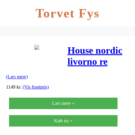
Torvet Fys
House nordic
livorno re
(hvid)
(Læs mere)
1149
kr.
(Vis fragtpris)
Læs mere »
Køb nu »