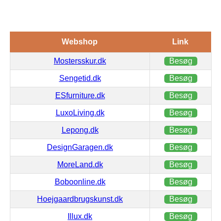
Webshop
Link
Mostersskur.dk
Besøg
Sengetid.dk
Besøg
ESfurniture.dk
Besøg
LuxoLiving.dk
Besøg
Lepong.dk
Besøg
DesignGaragen.dk
Besøg
MoreLand.dk
Besøg
Boboonline.dk
Besøg
Hoejgaardbrugskunst.dk
Besøg
Illux.dk
Besøg