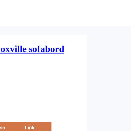
oxville sofabord
se
Link