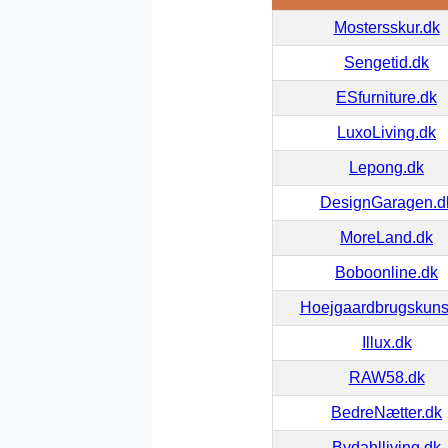
Mostersskur.dk
Sengetid.dk
ESfurniture.dk
LuxoLiving.dk
Lepong.dk
DesignGaragen.d
MoreLand.dk
Boboonline.dk
Hoejgaardbrugskuns
Illux.dk
RAW58.dk
BedreNætter.dk
Bydahlliving.dk