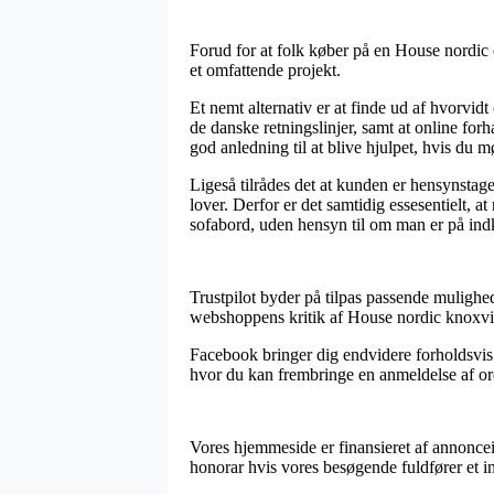
Forud for at folk køber på en House nordic 
et omfattende projekt.
Et nemt alternativ er at finde ud af hvorvid
de danske retningslinjer, samt at online for
god anledning til at blive hjulpet, hvis du 
Ligeså tilrådes det at kunden er hensynstage
lover. Derfor er det samtidig essesentielt, 
sofabord, uden hensyn til om man er på indk
Trustpilot byder på tilpas passende mulighed
webshoppens kritik af House nordic knoxville
Facebook bringer dig endvidere forholdsvis
hvor du kan frembringe en anmeldelse af ordre
Vores hjemmeside er finansieret af annoncei
honorar hvis vores besøgende fuldfører et i