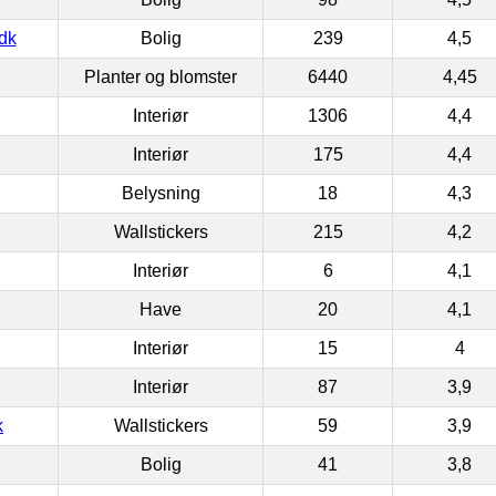
dk
Bolig
239
4,5
Planter og blomster
6440
4,45
Interiør
1306
4,4
Interiør
175
4,4
Belysning
18
4,3
Wallstickers
215
4,2
Interiør
6
4,1
Have
20
4,1
Interiør
15
4
Interiør
87
3,9
k
Wallstickers
59
3,9
Bolig
41
3,8