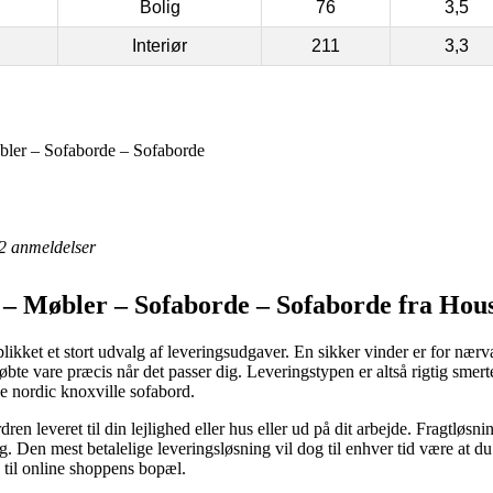
Bolig
76
3,5
Interiør
211
3,3
ler – Sofaborde – Sofaborde
2
anmeldelser
– Møbler – Sofaborde – Sofaborde fra Hou
eblikket et stort udvalg af leveringsudgaver. En sikker vinder er for nær
te vare præcis når det passer dig. Leveringstypen er altså rigtig smert
e nordic knoxville sofabord.
ren leveret til din lejlighed eller hus eller ud på dit arbejde. Fragtløsn
 Den mest betalelige leveringsløsning vil dog til enhver tid være at du 
 til online shoppens bopæl.