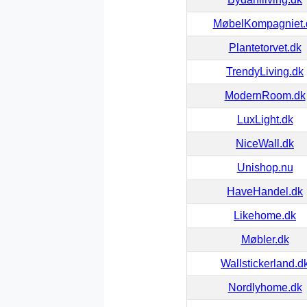
MøbelKompagniet.
Plantetorvet.dk
TrendyLiving.dk
ModernRoom.dk
LuxLight.dk
NiceWall.dk
Unishop.nu
HaveHandel.dk
Likehome.dk
Møbler.dk
Wallstickerland.d
Nordlyhome.dk