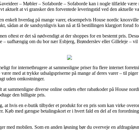
veideer – Møbler – Sofaborde – Sofaborde kan i nogle tilfælde være m
vt aktuelt at vi gransker den forventede leveringstid ved den aktuelle va
t en enkelt hverdag på mange varer, eksempelvis House nordic knoxvill
unkt, sådan at de sandsynligvis kan nå at få bestillingen klargjort forud f
, men oftest er det så nødvendigt at der shoppes for en bestemt pris. Des
lde – uafhængig om du bor nær Esbjerg, Brønderslev eller Gilleleje – vil bl
eligt for internetbrugere at sammenligne priser fra flere internet forret
være med at trykke udsalgspriserne på mange af deres varer – til piger
ragt uden omkostninger.
elt at sammenligne diverse online outlets efter rabatkoder på House nord
dtage den billigste pris.
at hvis en e-butik tilbyder et produkt for en pris som kan virke overorde
er. Køb med gængse betalingskort er i hvert fald en del af en forordning
linger med mobilen. Som en anden løsning bør du overveje en afdragsløsni