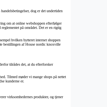
 handelsbetingelser, dog er det undertiden
klæring om at online webshoppen efterfølger
l reglementet på området. Det er en rigtig
ksempel hvilken bytteret internet shoppen
fte bestillingen af House nordic knoxville
for tilrådes det, at du efterforsker
ghed. Tilmed møder vi mange shops på nettet
edse kunderne er.
verer virksomhedernes produkter, og tjener