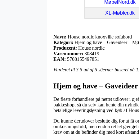
MøbelNord.dk
XL-Møbler.dk
Navn:
House nordic knoxville sofabord
Kategori:
Hjem og have – Gaveideer – Møb
Producent:
House nordic
Varenummer:
308419
EAN:
5708155497851
Vurderet til
3.5
ud af 5 stjerner baseret på
1
Hjem og have – Gaveideer 
De fleste forhandlere på nettet udlover i øj
pakkeshop, så du selv kan hente din nyindkøb
betalelige leveringsløsning ved køb af Hous
Du kunne derudover beslutte dig for at få ord
omkostningsfuld, men endda ret let gængelig.
krav om at du befinder dig med kort afstand