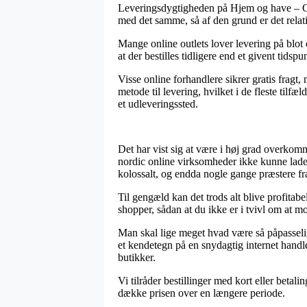
Leveringsdygtigheden på Hjem og have – Ga
med det samme, så af den grund er det relati
Mange online outlets lover levering på blo
at der bestilles tidligere end et givent tidsp
Visse online forhandlere sikrer gratis fragt
metode til levering, hvilket i de fleste tilfæ
et udleveringssted.
Det har vist sig at være i høj grad overkomm
nordic online virksomheder ikke kunne lade 
kolossalt, og endda nogle gange præstere f
Til gengæld kan det trods alt blive profitab
shopper, sådan at du ikke er i tvivl om at mo
Man skal lige meget hvad være så påpasselig, 
et kendetegn på en snydagtig internet handl
butikker.
Vi tilråder bestillinger med kort eller beta
dække prisen over en længere periode.