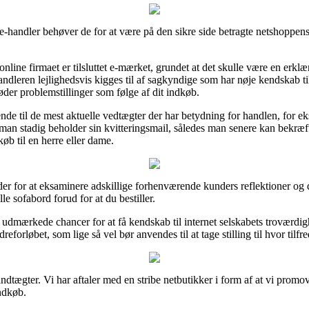
e-handler behøver de for at være på den sikre side betragte netshoppens
t online firmaet er tilsluttet e-mærket, grundet at det skulle være en er
handleren lejlighedsvis kigges til af sagkyndige som har nøje kendskab ti
møder problemstillinger som følge af dit indkøb.
nde til de mest aktuelle vedtægter der har betydning for handlen, for e
at man stadig beholder sin kvitteringsmail, således man senere kan bekræ
øb til en herre eller dame.
er for at eksaminere adskillige forhenværende kunders reflektioner og der
 sofabord forud for at du bestiller.
 udmærkede chancer for at få kendskab til internet selskabets troværdi
forløbet, som lige så vel bør anvendes til at tage stilling til hvor tilfr
ndtægter. Vi har aftaler med en stribe netbutikker i form af at vi promo
ndkøb.