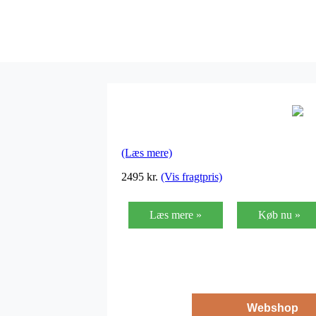
(Læs mere)
2495
kr.
(Vis fragtpris)
Læs mere »
Køb nu »
Webshop