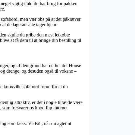
eget vigtig ifald du har brug for pakken
re.
e sofabord, men vær obs på at det påkræver
or at de lageransatte tager hjem.
uden skulle du gribe den mest letkøbte
ive at få dem til at bringe din bestilling til
ninger, og af den grund har en hel del House
 og drenge, og desuden også til voksne –
ic knoxville sofabord forud for at du
ntlig attraktiv, er det i nogle tilfælde være
, som forsvarer os imod fup internet
ng som f.eks. ViaBill, når du agter at