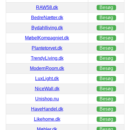
RAW58.dk
Besøg
BedreNætter.dk
Besøg
Bydahlliving.dk
Besøg
MøbelKompagniet.dk
Besøg
Plantetorvet.dk
Besøg
TrendyLiving.dk
Besøg
ModernRoom.dk
Besøg
LuxLight.dk
Besøg
NiceWall.dk
Besøg
Unishop.nu
Besøg
HaveHandel.dk
Besøg
Likehome.dk
Besøg
Møbler.dk
Besøg