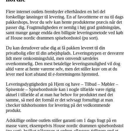
Flere internet outlets frembyder efterhånden en hel del
forskellige løsninger til levering. En af favoritterne er nu til dags
pakkeshops, hvor du selv kan hente produkterne præcis når det
passer dig. Fragtmuligheden er nemlig i høj grad gnidningsløs,
samt mange gange endda den billigste leveringsmetode ved køb
af House nordic drammen spisebordsstol (pu sort).
Du kan derudover udse dig at få pakken leveret til din
privatbolig eller til din arbejdsplads. Leveringstypen er desværre
lidt mere omkostningsfuld, men omvendt særdeles
overkommelig. Den mest betalelige leveringsmulighed vil dog
altid være at hente varerne selv, men det stiller krav om at du
lever med kort afstand til e-forretningens hjemsted.
Leveringsdygtigheden på Hjem og have – Tilbud – Møbler –
Spisestole – Spisebordsstole kan i nogle tilfælde være rigtig
aktuel i tilfælde af at man har behov for produktet med det
samme, så med det formål er det selvsagt fornuftigt at man
checker tidshorisonten for levering på det vedkommende
produkt.
Adskillige online outlets stiller garanti om 1 dags fragt på en
masse varer, eksempelvis House nordic drammen spisebordsstol
(pu sort), hvilket påkræver at ordren aflægges tidligere end et