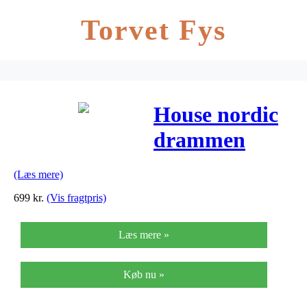
Torvet Fys
House nordic
drammen
spisebordsstol
(Læs mere)
(pu sort)
699
kr.
(Vis fragtpris)
Læs mere »
Køb nu »