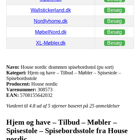
Wallstickerland.dk
Besøg
Nordlyhome.dk
Besøg
MøbelNord.dk
Besøg
XL-Møbler.dk
Besøg
Navn:
House nordic drammen spisebordsstol (pu sort)
Kategori:
Hjem og have – Tilbud – Møbler – Spisestole –
Spisebordsstole
Producent:
House nordic
Varenummer:
308573
EAN:
5708155642032
Vurderet til
4.8
ud af 5 stjerner baseret på
25
anmeldelser
Hjem og have – Tilbud – Møbler –
Spisestole – Spisebordsstole fra House
nordic