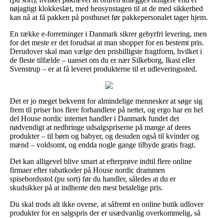
nøjagtigt klokkeslæt, med hensynstagen til at de med sikkerhed
kan nå at få pakken på posthuset før pakkepersonalet tager hjem.
En række e-forretninger i Danmark sikrer gebyrfri levering, men
for det meste er det forudsat at man shopper for en bestemt pris.
Derudover skal man vælge den prisbilligste fragtform, hvilket i
de fleste tilfælde – uanset om du er nær Silkeborg, Ikast eller
Svenstrup – er at få leveret produkterne til et udleveringssted.
Det er jo meget bekvemt for almindelige mennesker at søge sig
frem til priser hos flere forhandlere på nettet, og ergo har en hel
del House nordic internet handler i Danmark fundet det
nødvendigt at nedbringe udsalgspriserne på mange af deres
produkter – til børn og babyer, og desuden også til kvinder og
mænd – voldsomt, og endda nogle gange tilbyde gratis fragt.
Det kan alligevel blive smart at efterprøve indtil flere online
firmaer efter rabatkoder på House nordic drammen
spisebordsstol (pu sort) før du handler, således at du er
skudsikker på at indhente den mest betalelige pris.
Du skal trods alt ikke overse, at såfremt en online butik udlover
produkter for en salgspris der er usædvanlig overkommelig, så