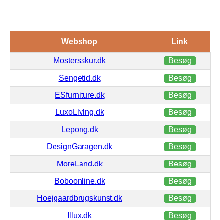
Webshop
Link
Mostersskur.dk
Besøg
Sengetid.dk
Besøg
ESfurniture.dk
Besøg
LuxoLiving.dk
Besøg
Lepong.dk
Besøg
DesignGaragen.dk
Besøg
MoreLand.dk
Besøg
Boboonline.dk
Besøg
Hoejgaardbrugskunst.dk
Besøg
Illux.dk
Besøg