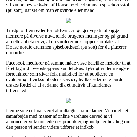
vil kunne bevise købet af House nordic drammen spisebordsstol
(pu sort), uanset om man er kvinde eller mand.
Trustpilot frembyder forholdsvis ærlige genveje til at kigge
nærmere på diverse nuværende brugeres meninger og på grund
af dette anbefaler vi, at du vurderer netshoppens omtaler af
House nordic drammen spisebordsstol (pu sort) før du placerer
din ordre.
Facebook medfører på samme måde visse belejlige metoder til at
få et kig ind i webshoppens kundefokus. I øvrigt er der mange e-
forretninger som giver folk mulighed for at publicere en
evaluering af virksomhedens service, hvilket ydermere burde
drages fordel af til at danne dig et indtryk af kundernes
tilfredshed.
Denne side er finansieret af indtægter fra reklamer. Vi har et tæt
samarbejde med masser af online varehuse derved at vi
annoncerer virksomhedernes produkter, og indtjener betaling om
den person vi sender videre udfører et indkøb.