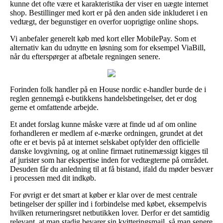
kunne det ofte være et karakteristika der viser en uægte internet
shop. Bestillinger med kort er på den anden side inkluderet i en
vedtægt, der begunstiger en overfor uoprigtige online shops.
Vi anbefaler generelt køb med kort eller MobilePay. Som et
alternativ kan du udnytte en løsning som for eksempel ViaBill,
når du efterspørger at afbetale regningen senere.
Forinden folk handler på en House nordic e-handler burde de i
reglen gennemgå e-butikkens handelsbetingelser, det er dog
gerne et omfattende arbejde.
Et andet forslag kunne måske være at finde ud af om online
forhandleren er medlem af e-mærke ordningen, grundet at det
ofte er et bevis på at internet selskabet opfylder den officielle
danske lovgivning, og at online firmaet rutinemæssigt kigges til
af jurister som har ekspertise inden for vedtægterne på området.
Desuden får du anledning til at få bistand, ifald du møder besvær
i processen med dit indkøb.
For øvrigt er det smart at køber er klar over de mest centrale
betingelser der spiller ind i forbindelse med købet, eksempelvis
hvilken returneringsret netbutikken lover. Derfor er det samtidig
relevant, at man stadig bevarer sin kvitteringsmail, så man senere