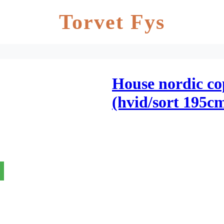
Torvet Fys
House nordic co
(hvid/sort 195c