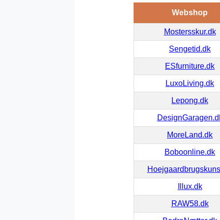
Webshop
Mostersskur.dk
Sengetid.dk
ESfurniture.dk
LuxoLiving.dk
Lepong.dk
DesignGaragen.d
MoreLand.dk
Boboonline.dk
Hoejgaardbrugskuns
Illux.dk
RAW58.dk