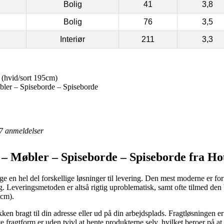
Bolig
41
3,8
Bolig
76
3,5
Interiør
211
3,3
(hvid/sort 195cm)
ler – Spiseborde – Spiseborde
7
anmeldelser
– Møbler – Spiseborde – Spiseborde fra Ho
 en hel del forskellige løsninger til levering. Den mest moderne er f
ig. Leveringsmetoden er altså rigtig uproblematisk, samt ofte tilmed den
5cm).
 bragt til din adresse eller ud på din arbejdsplads. Fragtløsningen er 
 fragtform er uden tvivl at hente produkterne selv, hvilket beroer på at