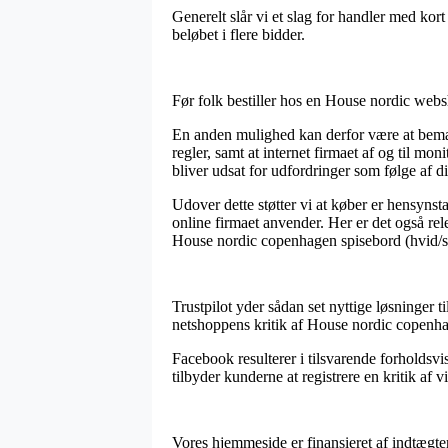
Generelt slår vi et slag for handler med kor
beløbet i flere bidder.
Før folk bestiller hos en House nordic webs
En anden mulighed kan derfor være at bemæ
regler, samt at internet firmaet af og til mo
bliver udsat for udfordringer som følge af di
Udover dette støtter vi at køber er hensyn
online firmaet anvender. Her er det også rel
House nordic copenhagen spisebord (hvid/sor
Trustpilot yder sådan set nyttige løsninger t
netshoppens kritik af House nordic copenhag
Facebook resulterer i tilsvarende forholdsvi
tilbyder kunderne at registrere en kritik af 
Vores hjemmeside er finansieret af indtægte