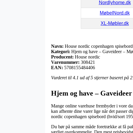
Nordlyhome.dk
MøbelNord.dk
XL-Møbler.dk
Navn:
House nordic copenhagen spisebord 
Kategori:
Hjem og have – Gaveideer – Møb
Producent:
House nordic
Varenummer:
308421
EAN:
5708155484406
Vurderet til
4.1
ud af 5 stjerner baseret på
2
Hjem og have – Gaveideer 
Mange online varehuse frembyder i vore dage
kan afhente dine varer lige når det passer d
nordic copenhagen spisebord (hvid/sort 19
Du bør på samme måde foretrække at få pakken
særligt overkommelig. Den mest prisbevidste