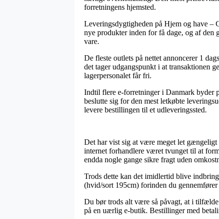
forretningens hjemsted.
Leveringsdygtigheden på Hjem og have – Gave
nye produkter inden for få dage, og af den
vare.
De fleste outlets på nettet annoncerer 1 d
det tager udgangspunkt i at transaktionen gen
lagerpersonalet får fri.
Indtil flere e-forretninger i Danmark byder p
beslutte sig for den mest letkøbte levering
levere bestillingen til et udleveringssted.
Det har vist sig at være meget let gængelig
internet forhandlere været tvunget til at fo
endda nogle gange sikre fragt uden omkostn
Trods dette kan det imidlertid blive indbrin
(hvid/sort 195cm) forinden du gennemfører d
Du bør trods alt være så påvagt, at i tilfæld
på en uærlig e-butik. Bestillinger med betali