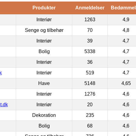
Produkter
Anmeldelser
Bedømmel
Interiør
1263
4,9
Senge og tilbehør
70
4,8
Interiør
39
4,7
Bolig
5338
4,7
Interiør
36
4,7
k
Interiør
519
4,7
Have
5148
4,65
Interiør
1276
4,6
t.dk
Interiør
20
4,6
Dekoration
235
4,6
Bolig
68
4,6