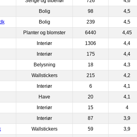
Senge og tilbehør
726
4,6
Bolig
98
4,5
dk
Bolig
239
4,5
Planter og blomster
6440
4,45
Interiør
1306
4,4
Interiør
175
4,4
Belysning
18
4,3
Wallstickers
215
4,2
Interiør
6
4,1
Have
20
4,1
Interiør
15
4
Interiør
87
3,9
k
Wallstickers
59
3,9