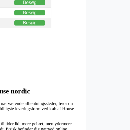
Besøg
Besøg
Besøg
use nordic
or nærværende afhentningssteder, hvor du
 billigste leveringsform ved køb af House
til tider lidt mere pebret, men ydermere
 du fysisk befinder dig nærved online