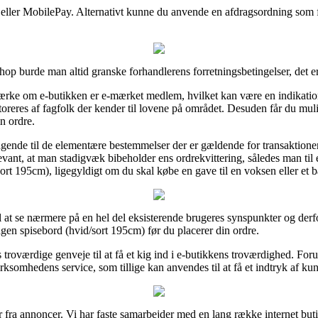
t eller MobilePay. Alternativt kunne du anvende en afdragsordning som fx
hop burde man altid granske forhandlerens forretningsbetingelser, det er
rke om e-butikken er e-mærket medlem, hvilket kan være en indikation 
nitoreres af fagfolk der kender til lovene på området. Desuden får du muli
n ordre.
stagende til de elementære bestemmelser der er gældende for transaktio
evant, at man stadigvæk bibeholder ens ordrekvittering, således man til 
t 195cm), ligegyldigt om du skal købe en gave til en voksen eller et b
il at se nærmere på en hel del eksisterende brugeres synspunkter og derfo
en spisebord (hvid/sort 195cm) før du placerer din ordre.
s troværdige genveje til at få et kig ind i e-butikkens troværdighed. Fo
virksomhedens service, som tillige kan anvendes til at få et indtryk af ku
r fra annoncer. Vi har faste samarbejder med en lang række internet buti