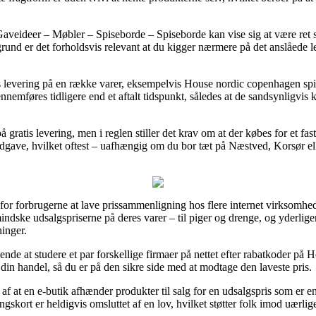
ideer – Møbler – Spiseborde – Spiseborde kan vise sig at være ret så c
 grund er det forholdsvis relevant at du kigger nærmere på det anslåed
ags levering på en række varer, eksempelvis House nordic copenhagen sp
nemføres tidligere end et aftalt tidspunkt, således at de sandsynligvis k
å gratis levering, men i reglen stiller det krav om at der købes for et fa
sudgave, hvilket oftest – uafhængig om du bor tæt på Næstved, Korsør el
t for forbrugerne at lave prissammenligning hos flere internet virksomhe
rmindske udsalgspriserne på deres varer – til piger og drenge, og yderli
inger.
gende at studere et par forskellige firmaer på nettet efter rabatkoder p
in handel, så du er på den sikre side med at modtage den laveste pris.
e af at en e-butik afhænder produkter til salg for en udsalgspris som er 
ngskort er heldigvis omsluttet af en lov, hvilket støtter folk imod uærlig