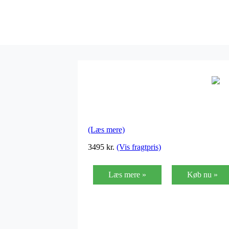
(Læs mere)
3495
kr.
(Vis fragtpris)
Læs mere »
Køb nu »