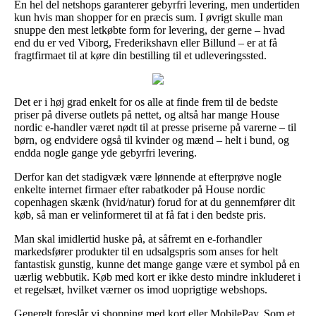
En hel del netshops garanterer gebyrfri levering, men undertiden
kun hvis man shopper for en præcis sum. I øvrigt skulle man
snuppe den mest letkøbte form for levering, der gerne – hvad
end du er ved Viborg, Frederikshavn eller Billund – er at få
fragtfirmaet til at køre din bestilling til et udleveringssted.
Det er i høj grad enkelt for os alle at finde frem til de bedste
priser på diverse outlets på nettet, og altså har mange House
nordic e-handler været nødt til at presse priserne på varerne – til
børn, og endvidere også til kvinder og mænd – helt i bund, og
endda nogle gange yde gebyrfri levering.
Derfor kan det stadigvæk være lønnende at efterprøve nogle
enkelte internet firmaer efter rabatkoder på House nordic
copenhagen skænk (hvid/natur) forud for at du gennemfører dit
køb, så man er velinformeret til at få fat i den bedste pris.
Man skal imidlertid huske på, at såfremt en e-forhandler
markedsfører produkter til en udsalgspris som anses for helt
fantastisk gunstig, kunne det mange gange være et symbol på en
uærlig webbutik. Køb med kort er ikke desto mindre inkluderet i
et regelsæt, hvilket værner os imod uoprigtige webshops.
Generelt foreslår vi shopping med kort eller MobilePay. Som et