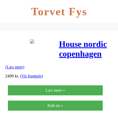
Torvet Fys
House nordic
copenhagen
skænk
(Læs mere)
(hvid/natur)
2499
kr.
(Vis fragtpris)
Læs mere »
Køb nu »