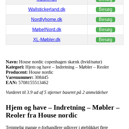
Wallstickerland.dk
Besøg
Nordlyhome.dk
Besøg
MøbelNord.dk
Besøg
XL-Møbler.dk
Besøg
Navn:
House nordic copenhagen skænk (hvid/natur)
Kategori:
Hjem og have – Indretning – Møbler – Reoler
Producent:
House nordic
Varenummer:
308445
EAN:
5708155513462
Vurderet til
3.9
ud af 5 stjerner baseret på
2
anmeldelser
Hjem og have – Indretning – Møbler –
Reoler fra House nordic
Temmelig mange e-forhandlere udlover i øjeblikket flere