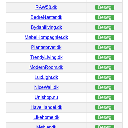
RAW58.dk
Besøg
BedreNætter.dk
Besøg
Bydahlliving.dk
Besøg
MøbelKompagniet.dk
Besøg
Plantetorvet.dk
Besøg
TrendyLiving.dk
Besøg
ModernRoom.dk
Besøg
LuxLight.dk
Besøg
NiceWall.dk
Besøg
Unishop.nu
Besøg
HaveHandel.dk
Besøg
Likehome.dk
Besøg
Møbler.dk
Besøg