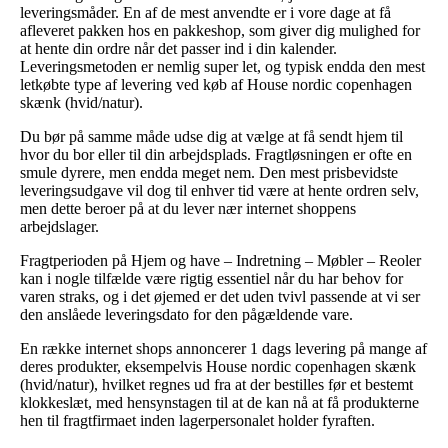
leveringsmåder. En af de mest anvendte er i vore dage at få
afleveret pakken hos en pakkeshop, som giver dig mulighed for
at hente din ordre når det passer ind i din kalender.
Leveringsmetoden er nemlig super let, og typisk endda den mest
letkøbte type af levering ved køb af House nordic copenhagen
skænk (hvid/natur).
Du bør på samme måde udse dig at vælge at få sendt hjem til
hvor du bor eller til din arbejdsplads. Fragtløsningen er ofte en
smule dyrere, men endda meget nem. Den mest prisbevidste
leveringsudgave vil dog til enhver tid være at hente ordren selv,
men dette beroer på at du lever nær internet shoppens
arbejdslager.
Fragtperioden på Hjem og have – Indretning – Møbler – Reoler
kan i nogle tilfælde være rigtig essentiel når du har behov for
varen straks, og i det øjemed er det uden tvivl passende at vi ser
den anslåede leveringsdato for den pågældende vare.
En række internet shops annoncerer 1 dags levering på mange af
deres produkter, eksempelvis House nordic copenhagen skænk
(hvid/natur), hvilket regnes ud fra at der bestilles før et bestemt
klokkeslæt, med hensynstagen til at de kan nå at få produkterne
hen til fragtfirmaet inden lagerpersonalet holder fyraften.