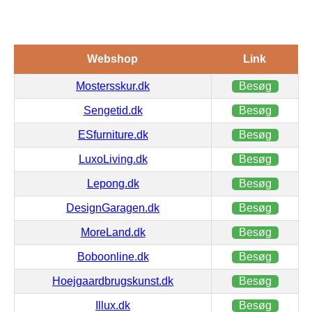
Webshop
Link
Mostersskur.dk
Besøg
Sengetid.dk
Besøg
ESfurniture.dk
Besøg
LuxoLiving.dk
Besøg
Lepong.dk
Besøg
DesignGaragen.dk
Besøg
MoreLand.dk
Besøg
Boboonline.dk
Besøg
Hoejgaardbrugskunst.dk
Besøg
Illux.dk
Besøg