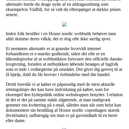
alternativ burde du drage nytte af en afdragsordning som
eksempelvis ViaBill, for så vidt du efterspørger at dække prisen
senere.
Inden folk bestiller i en House nordic webbutik behøver man
altid skimme deres vilkår, det er dog ofte ikke særlig sjovt.
Et nemmere alternativ er at granske hvorvidt internet
forhandleren er e-mærke godkendt, siden det ofte er en
tilkendegivelse af at webbutikken forsvarer den officielle danske
lovgivning, foruden at netbutikken løbende besøges af fagfolk
som er inde i vedtægterne på området. Det giver dig genvej til at
få hjælp, ifald du får besvær i forbindelse med din handel.
Dertil foreslår vi at køber er påpasselig med de mest aktuelle
retningslinjer der kan have indvirkning på købet, som for
eksempel den byttepolitik online webshoppen benytter. I relation
til det er det på samme måde afgørende, at man stadigvæk
gemmer ens kvittering på e-mail, således man når som helst kan
dokumentere sin bestilling af House nordic copenhagen skænk
(hvid/natur), uafhængig om man er på gaveindkøb til en herre
eller dame.