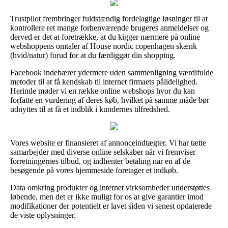
Trustpilot frembringer fuldstændig fordelagtige løsninger til at
kontrollere ret mange forhenværende brugeres anmeldelser og
derved er det at foretrække, at du kigger nærmere på online
webshoppens omtaler af House nordic copenhagen skænk
(hvid/natur) forud for at du færdiggør din shopping.
Facebook indebærer ydermere uden sammenligning værdifulde
metoder til at få kendskab til internet firmaets pålidelighed.
Herinde møder vi en række online webshops hvor du kan
forfatte en vurdering af deres køb, hvilket på samme måde bør
udnyttes til at få et indblik i kundernes tilfredshed.
Vores website er finansieret af annonceindtægter. Vi har tætte
samarbejder med diverse online selskaber når vi fremviser
forretningernes tilbud, og indhenter betaling når en af de
besøgende på vores hjemmeside foretager et indkøb.
Data omkring produkter og internet virksomheder understøttes
løbende, men det er ikke muligt for os at give garantier imod
modifikationer der potentielt er lavet siden vi senest opdaterede
de viste oplysninger.