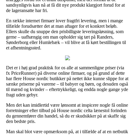
sandsynligvis kan nå at få dit nye produkt klargjort forud for at
de lageransatte har fri.
En række internet firmaer lover fragtfri levering, men i mange
tilfælde forudsætter det at man aftager for et konkret beløb.
Ellers skulle du snuppe den prisbilligste leveringsløsning, som
gerne – uafhængig om man opholder sig tæt på Randers,
Sønderborg eller Humlebæk – vil blive at få kørt bestillingen til
et afhentningssted.
Det er i høj grad praktisk for os alle at sammenligne priser (via
fx PriceRunner) på diverse online firmaer, og på grund af dette
har flere House nordic butikker på nettet ikke kunne slippe for at
sænke priserne på varerne – til babyer og børn, og desuden også
til mænd og kvinder – eftertrykkeligt, og endda nogle gange yde
fragt uden gebyr.
Men det kan imidlertid være lønsomt at inspicere nogle få online
forretninger efter tilbud på House nordic celta lænestol forinden
du gennemfører din handel, så du er skudsikker på at skaffe sig
den bedste pris.
Man skal blot være opmærksom på, at i tilfælde af at en netbutik