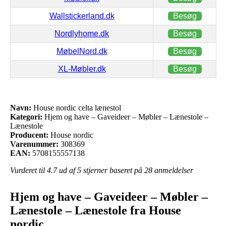
Wallstickerland.dk
Besøg
Nordlyhome.dk
Besøg
MøbelNord.dk
Besøg
XL-Møbler.dk
Besøg
Navn:
House nordic celta lænestol
Kategori:
Hjem og have – Gaveideer – Møbler – Lænestole –
Lænestole
Producent:
House nordic
Varenummer:
308369
EAN:
5708155557138
Vurderet til
4.7
ud af 5 stjerner baseret på
28
anmeldelser
Hjem og have – Gaveideer – Møbler –
Lænestole – Lænestole fra House
nordic