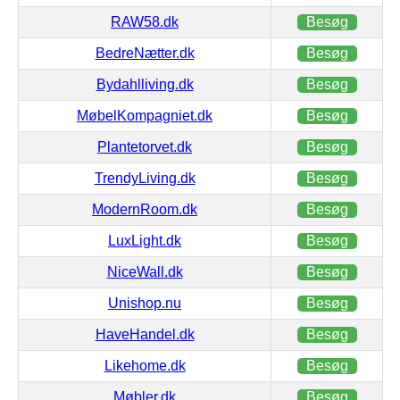
RAW58.dk
Besøg
BedreNætter.dk
Besøg
Bydahlliving.dk
Besøg
MøbelKompagniet.dk
Besøg
Plantetorvet.dk
Besøg
TrendyLiving.dk
Besøg
ModernRoom.dk
Besøg
LuxLight.dk
Besøg
NiceWall.dk
Besøg
Unishop.nu
Besøg
HaveHandel.dk
Besøg
Likehome.dk
Besøg
Møbler.dk
Besøg