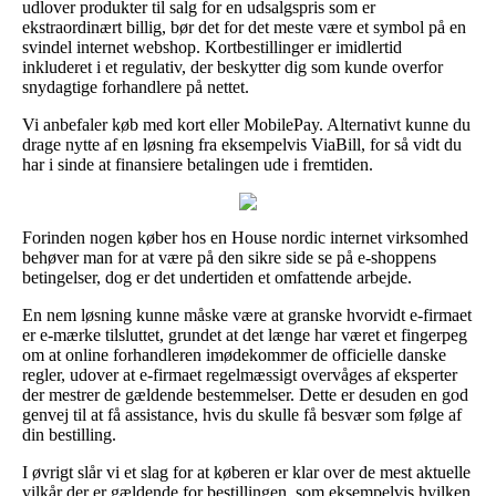
udlover produkter til salg for en udsalgspris som er
ekstraordinært billig, bør det for det meste være et symbol på en
svindel internet webshop. Kortbestillinger er imidlertid
inkluderet i et regulativ, der beskytter dig som kunde overfor
snydagtige forhandlere på nettet.
Vi anbefaler køb med kort eller MobilePay. Alternativt kunne du
drage nytte af en løsning fra eksempelvis ViaBill, for så vidt du
har i sinde at finansiere betalingen ude i fremtiden.
Forinden nogen køber hos en House nordic internet virksomhed
behøver man for at være på den sikre side se på e-shoppens
betingelser, dog er det undertiden et omfattende arbejde.
En nem løsning kunne måske være at granske hvorvidt e-firmaet
er e-mærke tilsluttet, grundet at det længe har været et fingerpeg
om at online forhandleren imødekommer de officielle danske
regler, udover at e-firmaet regelmæssigt overvåges af eksperter
der mestrer de gældende bestemmelser. Dette er desuden en god
genvej til at få assistance, hvis du skulle få besvær som følge af
din bestilling.
I øvrigt slår vi et slag for at køberen er klar over de mest aktuelle
vilkår der er gældende for bestillingen, som eksempelvis hvilken