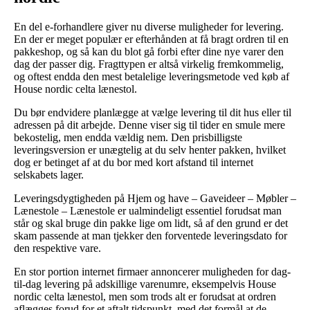
En del e-forhandlere giver nu diverse muligheder for levering.
En der er meget populær er efterhånden at få bragt ordren til en
pakkeshop, og så kan du blot gå forbi efter dine nye varer den
dag der passer dig. Fragttypen er altså virkelig fremkommelig,
og oftest endda den mest betalelige leveringsmetode ved køb af
House nordic celta lænestol.
Du bør endvidere planlægge at vælge levering til dit hus eller til
adressen på dit arbejde. Denne viser sig til tider en smule mere
bekostelig, men endda vældig nem. Den prisbilligste
leveringsversion er unægtelig at du selv henter pakken, hvilket
dog er betinget af at du bor med kort afstand til internet
selskabets lager.
Leveringsdygtigheden på Hjem og have – Gaveideer – Møbler –
Lænestole – Lænestole er ualmindeligt essentiel forudsat man
står og skal bruge din pakke lige om lidt, så af den grund er det
skam passende at man tjekker den forventede leveringsdato for
den respektive vare.
En stor portion internet firmaer annoncerer muligheden for dag-
til-dag levering på adskillige varenumre, eksempelvis House
nordic celta lænestol, men som trods alt er forudsat at ordren
aflægges forud for et aftalt tidspunkt, med det formål at de