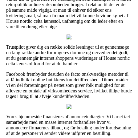
returpolitik online virksomheden bruger. I relation til det er det
på samme måde vigtigt, at man til enhver tid sikrer ens
kvitteringsmail, så man fremadrettet vil kunne bevidne købet af
House nordic celta lænestol, uafhængig om du leder efter en
vare til en dreng eller pige.
Trustpilot giver dig en række solide løsninger til at gennemsøge
en lang række andre forbrugeres domme og derved er det godt,
at du gennemgår internet shoppens vurderinger af House nordic
celta lænestol forud for at du handler.
Facebook frembyder desuden de facto ønskværdige metoder til
at få indblik i online butikkens kundetilfredshed. Tilmed møder
vi en del forretninger på nettet som giver folk mulighed for at
aflevere en omtale af virksomhedens service, hvilket tillige burde
tages i brug til at afveje kundetilfredsheden.
Vores hjemmeside finansieres af annonceindtægter. Vi har et tæt
samarbejde med en masse internet forhandlere hvor vi
annoncerer firmaernes tilbud, og får betaling under forudsætning
af at de personer vi sender videre udfører en bestilling.