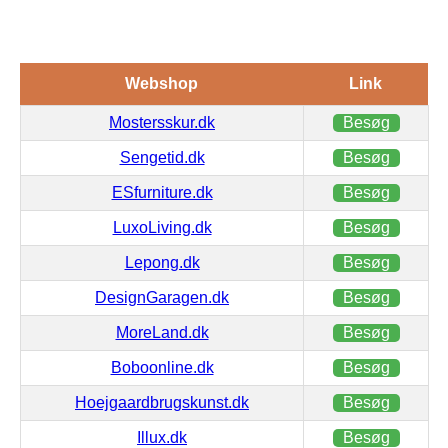
Webshop
Link
Mostersskur.dk
Besøg
Sengetid.dk
Besøg
ESfurniture.dk
Besøg
LuxoLiving.dk
Besøg
Lepong.dk
Besøg
DesignGaragen.dk
Besøg
MoreLand.dk
Besøg
Boboonline.dk
Besøg
Hoejgaardbrugskunst.dk
Besøg
Illux.dk
Besøg