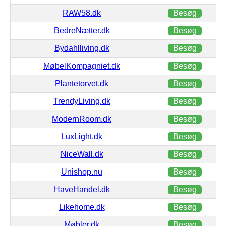
RAW58.dk
Besøg
BedreNætter.dk
Besøg
Bydahlliving.dk
Besøg
MøbelKompagniet.dk
Besøg
Plantetorvet.dk
Besøg
TrendyLiving.dk
Besøg
ModernRoom.dk
Besøg
LuxLight.dk
Besøg
NiceWall.dk
Besøg
Unishop.nu
Besøg
HaveHandel.dk
Besøg
Likehome.dk
Besøg
Møbler.dk
Besøg