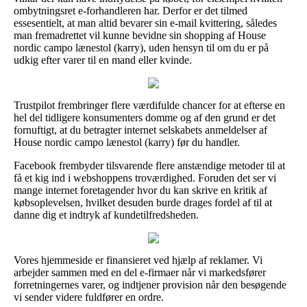
ombytningsret e-forhandleren har. Derfor er det tilmed
essesentielt, at man altid bevarer sin e-mail kvittering, således
man fremadrettet vil kunne bevidne sin shopping af House
nordic campo lænestol (karry), uden hensyn til om du er på
udkig efter varer til en mand eller kvinde.
Trustpilot frembringer flere værdifulde chancer for at efterse en
hel del tidligere konsumenters domme og af den grund er det
fornuftigt, at du betragter internet selskabets anmeldelser af
House nordic campo lænestol (karry) før du handler.
Facebook frembyder tilsvarende flere anstændige metoder til at
få et kig ind i webshoppens troværdighed. Foruden det ser vi
mange internet foretagender hvor du kan skrive en kritik af
købsoplevelsen, hvilket desuden burde drages fordel af til at
danne dig et indtryk af kundetilfredsheden.
Vores hjemmeside er finansieret ved hjælp af reklamer. Vi
arbejder sammen med en del e-firmaer når vi markedsfører
forretningernes varer, og indtjener provision når den besøgende
vi sender videre fuldfører en ordre.