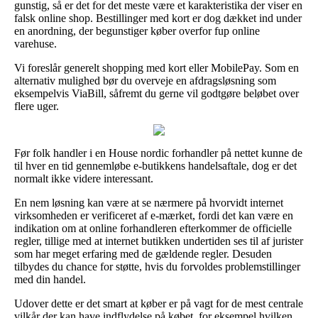
gunstig, så er det for det meste være et karakteristika der viser en
falsk online shop. Bestillinger med kort er dog dækket ind under
en anordning, der begunstiger køber overfor fup online
varehuse.
Vi foreslår generelt shopping med kort eller MobilePay. Som en
alternativ mulighed bør du overveje en afdragsløsning som
eksempelvis ViaBill, såfremt du gerne vil godtgøre beløbet over
flere uger.
Før folk handler i en House nordic forhandler på nettet kunne de
til hver en tid gennemløbe e-butikkens handelsaftale, dog er det
normalt ikke videre interessant.
En nem løsning kan være at se nærmere på hvorvidt internet
virksomheden er verificeret af e-mærket, fordi det kan være en
indikation om at online forhandleren efterkommer de officielle
regler, tillige med at internet butikken undertiden ses til af jurister
som har meget erfaring med de gældende regler. Desuden
tilbydes du chance for støtte, hvis du forvoldes problemstillinger
med din handel.
Udover dette er det smart at køber er på vagt for de mest centrale
vilkår der kan have indflydelse på købet, for eksempel hvilken