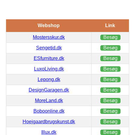
Webshop
Link
Mostersskur.dk
Besøg
Sengetid.dk
Besøg
ESfurniture.dk
Besøg
LuxoLiving.dk
Besøg
Lepong.dk
Besøg
DesignGaragen.dk
Besøg
MoreLand.dk
Besøg
Boboonline.dk
Besøg
Hoejgaardbrugskunst.dk
Besøg
Illux.dk
Besøg