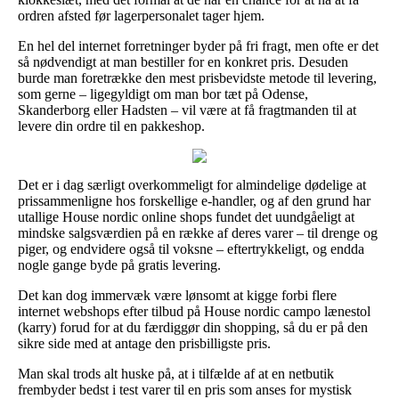
ordren afsted før lagerpersonalet tager hjem.
En hel del internet forretninger byder på fri fragt, men ofte er det
så nødvendigt at man bestiller for en konkret pris. Desuden
burde man foretrække den mest prisbevidste metode til levering,
som gerne – ligegyldigt om man bor tæt på Odense,
Skanderborg eller Hadsten – vil være at få fragtmanden til at
levere din ordre til en pakkeshop.
Det er i dag særligt overkommeligt for almindelige dødelige at
prissammenligne hos forskellige e-handler, og af den grund har
utallige House nordic online shops fundet det uundgåeligt at
mindske salgsværdien på en række af deres varer – til drenge og
piger, og endvidere også til voksne – eftertrykkeligt, og endda
nogle gange byde på gratis levering.
Det kan dog immervæk være lønsomt at kigge forbi flere
internet webshops efter tilbud på House nordic campo lænestol
(karry) forud for at du færdiggør din shopping, så du er på den
sikre side med at antage den prisbilligste pris.
Man skal trods alt huske på, at i tilfælde af at en netbutik
frembyder bedst i test varer til en pris som anses for mystisk