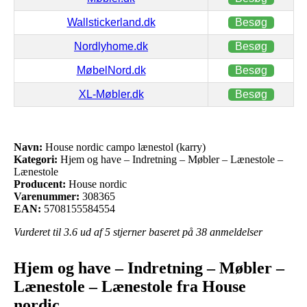
Wallstickerland.dk
Besøg
Nordlyhome.dk
Besøg
MøbelNord.dk
Besøg
XL-Møbler.dk
Besøg
Navn:
House nordic campo lænestol (karry)
Kategori:
Hjem og have – Indretning – Møbler – Lænestole –
Lænestole
Producent:
House nordic
Varenummer:
308365
EAN:
5708155584554
Vurderet til
3.6
ud af 5 stjerner baseret på
38
anmeldelser
Hjem og have – Indretning – Møbler –
Lænestole – Lænestole fra House
nordic