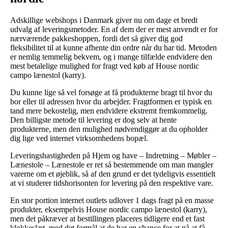
Adskillige webshops i Danmark giver nu om dage et bredt
udvalg af leveringsmetoder. En af dem der er mest anvendt er for
nærværende pakkeshoppen, fordi det så giver dig god
fleksibilitet til at kunne afhente din ordre når du har tid. Metoden
er nemlig temmelig bekvem, og i mange tilfælde endvidere den
mest betalelige mulighed for fragt ved køb af House nordic
campo lænestol (karry).
Du kunne lige så vel forsøge at få produkterne bragt til hvor du
bor eller til adressen hvor du arbejder. Fragtformen er typisk en
tand mere bekostelig, men endvidere ekstremt fremkommelig.
Den billigste metode til levering er dog selv at hente
produkterne, men den mulighed nødvendiggør at du opholder
dig lige ved internet virksomhedens bopæl.
Leveringshastigheden på Hjem og have – Indretning – Møbler –
Lænestole – Lænestole er ret så bestemmende om man mangler
varerne om et øjeblik, så af den grund er det tydeligvis essentielt
at vi studerer tidshorisonten for levering på den respektive vare.
En stor portion internet outlets udlover 1 dags fragt på en masse
produkter, eksempelvis House nordic campo lænestol (karry),
men det påkræver at bestillingen placeres tidligere end et fast
klokkeslæt, med det formål at de har en chance for at nå at få