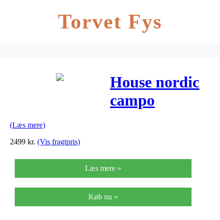
Torvet Fys
House nordic
campo
lænestol
(Læs mere)
(karry)
2499
kr.
(Vis fragtpris)
Læs mere »
Køb nu »