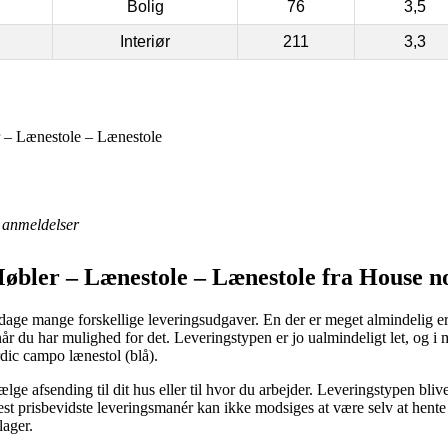
Bolig
76
3,5
Interiør
211
3,3
 – Lænestole – Lænestole
anmeldelser
øbler – Lænestole – Lænestole fra House n
 dage mange forskellige leveringsudgaver. En der er meget almindelig e
når du har mulighed for det. Leveringstypen er jo ualmindeligt let, og 
dic campo lænestol (blå).
ælge afsending til dit hus eller til hvor du arbejder. Leveringstypen b
 prisbevidste leveringsmanér kan ikke modsiges at være selv at hente 
lager.