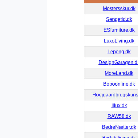
Mostersskur.dk
Sengetid.dk
ESfurniture.dk
LuxoLiving.dk
Lepong.dk
DesignGaragen.d
MoreLand.dk
Boboonline.dk
Hoejgaardbrugskuns
Illux.dk
RAW58.dk
BedreNætter.dk
Bydahlliving.dk