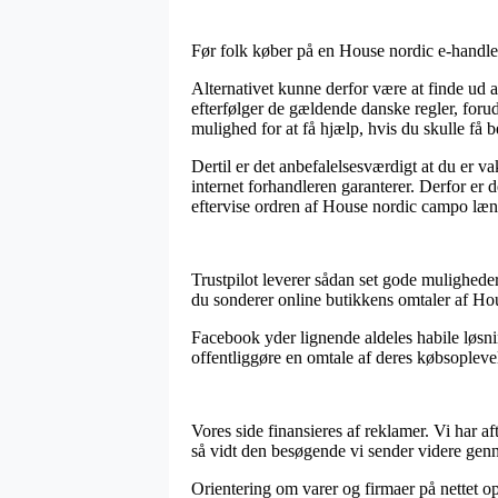
Før folk køber på en House nordic e-handler
Alternativet kunne derfor være at finde ud a
efterfølger de gældende danske regler, forud
mulighed for at få hjælp, hvis du skulle få b
Dertil er det anbefalelsesværdigt at du er v
internet forhandleren garanterer. Derfor er d
eftervise ordren af House nordic campo læne
Trustpilot leverer sådan set gode mulighede
du sonderer online butikkens omtaler af Hou
Facebook yder lignende aldeles habile løsni
offentliggøre en omtale af deres købsoplevel
Vores side finansieres af reklamer. Vi har a
så vidt den besøgende vi sender videre gen
Orientering om varer og firmaer på nettet op