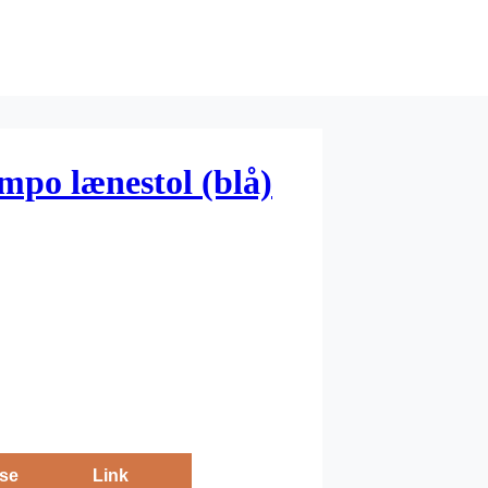
mpo lænestol (blå)
se
Link