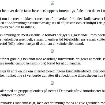
 behøver de de facto bese netshoppens forretningsaftale, men det er i
f om internet butikken er medlem af e-mærket, fordi det skulle være et k
en at e-forretningen rutinemæssigt ses til af jurister som er indført i d
esvær ved din bestilling.
aks omkring de mest essentielle forhold der gør sig gældende i forbinde
et virkelig essesentielt, at man til enhver tid bibeholder ens e-mail kvit
stol (blå), uden hensyn til om man er kvinde eller mand.
r for at gøre dig bekendt med adskillige nuværende brugeres anmeldelser
se nordic campo lænestol (blå) forud for at du handler.
nger til at få en idé om internet forretningens kundetilfredshed. Desud
se, hvilket lige så vel burde udnyttes til at bedømme tilfredsheden hos
ftaler med en gruppe af outlets på nettet i Danmark når vi introducerer 
nemfører en ordre.
retholdes rutinemæssigt, men det er umuligt for os at give garantier imod