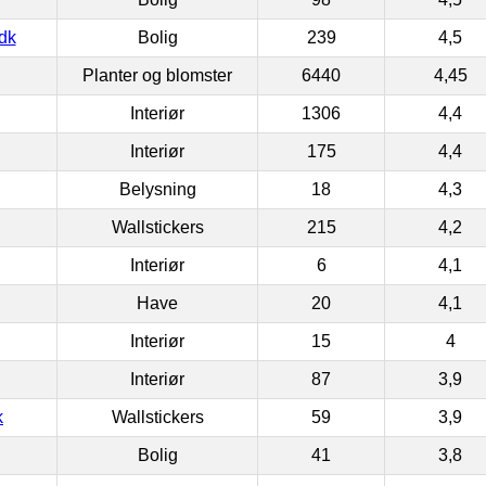
dk
Bolig
239
4,5
Planter og blomster
6440
4,45
Interiør
1306
4,4
Interiør
175
4,4
Belysning
18
4,3
Wallstickers
215
4,2
Interiør
6
4,1
Have
20
4,1
Interiør
15
4
Interiør
87
3,9
k
Wallstickers
59
3,9
Bolig
41
3,8