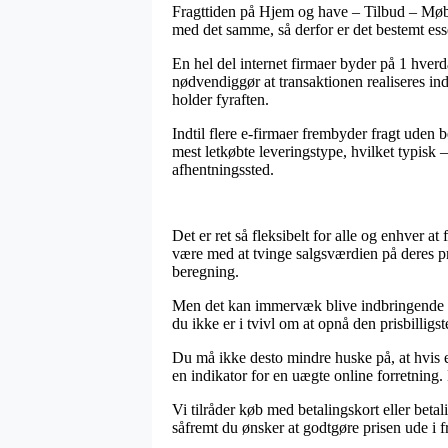
Fragttiden på Hjem og have – Tilbud – Møbl
med det samme, så derfor er det bestemt esse
En hel del internet firmaer byder på 1 hve
nødvendiggør at transaktionen realiseres inde
holder fyraften.
Indtil flere e-firmaer frembyder fragt uden 
mest letkøbte leveringstype, hvilket typisk –
afhentningssted.
Det er ret så fleksibelt for alle og enhver at
være med at tvinge salgsværdien på deres p
beregning.
Men det kan immervæk blive indbringende at
du ikke er i tvivl om at opnå den prisbilligste
Du må ikke desto mindre huske på, at hvis e
en indikator for en uægte online forretning.
Vi tilråder køb med betalingskort eller beta
såfremt du ønsker at godtgøre prisen ude i f