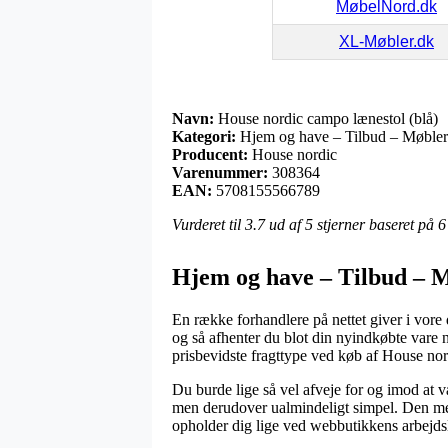
MøbelNord.dk
XL-Møbler.dk
Navn:
House nordic campo lænestol (blå)
Kategori:
Hjem og have – Tilbud – Møbler
Producent:
House nordic
Varenummer:
308364
EAN:
5708155566789
Vurderet til
3.7
ud af 5 stjerner baseret på
6
Hjem og have – Tilbud – M
En række forhandlere på nettet giver i vore
og så afhenter du blot din nyindkøbte vare 
prisbevidste fragttype ved køb af House nor
Du burde lige så vel afveje for og imod at v
men derudover ualmindeligt simpel. Den mest
opholder dig lige ved webbutikkens arbejds