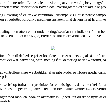
er – Lænestole – Lænestole kan vise sig at være vældig betydningsfuld 
ntielt at man efterser den forventede leveringsdato ved det aktuelle pro
rdags levering på en række varenumre, eksempelvis House nordic campo 
n et besluttet tidspunkt, med hensynstagen til at de kan nå at få dit nye
betaling, men oftest er det under betingelse af at man indkøber for en be
 hvad end du er nær Køge, Frederikssund eller Grindsted – vil blive at få
 finde frem til de bedste priser hos flere internet outlets, og altså har f
rodukter – til babyer og børn, men også til damer og herrer – enormt, 
 kontrollere visse webbutikker efter rabatkoder på House nordic campo 
 pris.
n webshop forhandler produkter for en udsalgspris der virker helt fanta
 Kortbestillinger er dog omsluttet af en lov, hvilket værner køber overf
linger med mobilen. Som en alternativ mulighed kan du drage nytte af en 
remtiden.