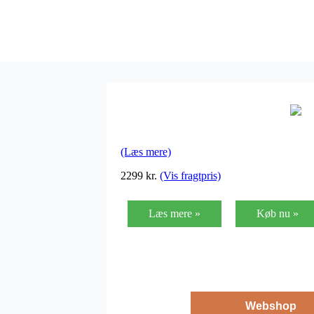
(Læs mere)
2299
kr.
(Vis fragtpris)
Læs mere »
Køb nu »
Webshop