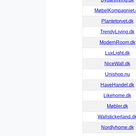
MøbelKompagniet.
Plantetorvet.dk
TrendyLiving.dk
ModernRoom.dk
LuxLight.dk
NiceWall.dk
Unishop.nu
HaveHandel.dk
Likehome.dk
Møbler.dk
Wallstickerland.d
Nordlyhome.dk