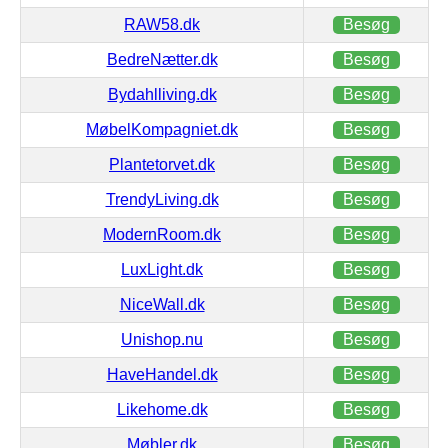
RAW58.dk
Besøg
BedreNætter.dk
Besøg
Bydahlliving.dk
Besøg
MøbelKompagniet.dk
Besøg
Plantetorvet.dk
Besøg
TrendyLiving.dk
Besøg
ModernRoom.dk
Besøg
LuxLight.dk
Besøg
NiceWall.dk
Besøg
Unishop.nu
Besøg
HaveHandel.dk
Besøg
Likehome.dk
Besøg
Møbler.dk
Besøg