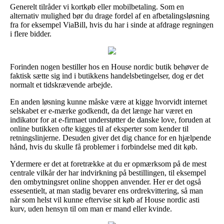
Generelt tilråder vi kortkøb eller mobilbetaling. Som en
alternativ mulighed bør du drage fordel af en afbetalingsløsning
fra for eksempel ViaBill, hvis du har i sinde at afdrage regningen
i flere bidder.
Forinden nogen bestiller hos en House nordic butik behøver de
faktisk sætte sig ind i butikkens handelsbetingelser, dog er det
normalt et tidskrævende arbejde.
En anden løsning kunne måske være at kigge hvorvidt internet
selskabet er e-mærke godkendt, da det længe har været en
indikator for at e-firmaet understøtter de danske love, foruden at
online butikken ofte kigges til af eksperter som kender til
retningslinjerne. Desuden giver det dig chance for en hjælpende
hånd, hvis du skulle få problemer i forbindelse med dit køb.
Ydermere er det at foretrække at du er opmærksom på de mest
centrale vilkår der har indvirkning på bestillingen, til eksempel
den ombytningsret online shoppen anvender. Her er det også
essesentielt, at man stadig bevarer ens ordrekvittering, så man
når som helst vil kunne eftervise sit køb af House nordic asti
kurv, uden hensyn til om man er mand eller kvinde.