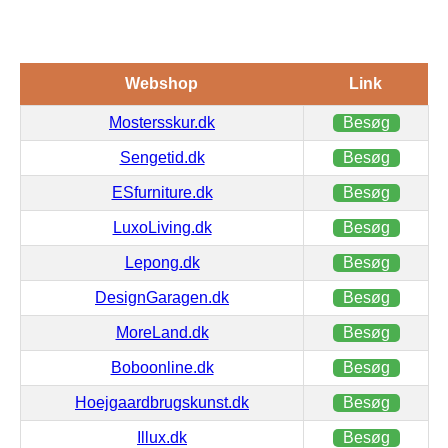
Webshop
Link
Mostersskur.dk
Besøg
Sengetid.dk
Besøg
ESfurniture.dk
Besøg
LuxoLiving.dk
Besøg
Lepong.dk
Besøg
DesignGaragen.dk
Besøg
MoreLand.dk
Besøg
Boboonline.dk
Besøg
Hoejgaardbrugskunst.dk
Besøg
Illux.dk
Besøg