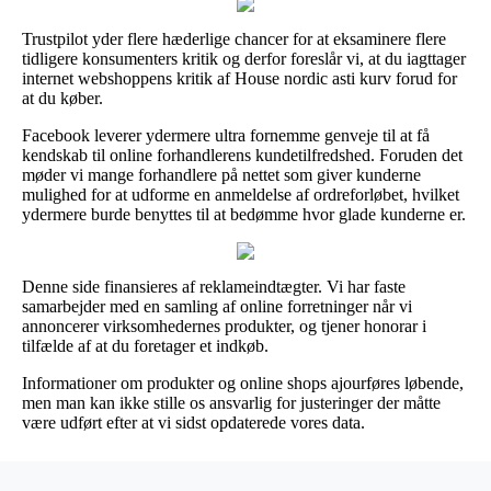
Trustpilot yder flere hæderlige chancer for at eksaminere flere
tidligere konsumenters kritik og derfor foreslår vi, at du iagttager
internet webshoppens kritik af House nordic asti kurv forud for
at du køber.
Facebook leverer ydermere ultra fornemme genveje til at få
kendskab til online forhandlerens kundetilfredshed. Foruden det
møder vi mange forhandlere på nettet som giver kunderne
mulighed for at udforme en anmeldelse af ordreforløbet, hvilket
ydermere burde benyttes til at bedømme hvor glade kunderne er.
Denne side finansieres af reklameindtægter. Vi har faste
samarbejder med en samling af online forretninger når vi
annoncerer virksomhedernes produkter, og tjener honorar i
tilfælde af at du foretager et indkøb.
Informationer om produkter og online shops ajourføres løbende,
men man kan ikke stille os ansvarlig for justeringer der måtte
være udført efter at vi sidst opdaterede vores data.