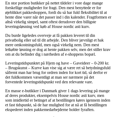
En stor portion butikker på nettet tildeler i vore dage mange
forskellige muligheder for fragt. Den mest benyttede er for
øjeblikket pakkeshoppen, fordi du så har fuld fleksibilitet til at
hente dine varer når det passer ind i din kalender. Fragtformen er
altså virkelig simpel, samt oftest derudover den billigste
leveringsløsning ved køb af House nordic asti kurv.
Du burde ligeledes overveje at få pakken leveret til din
privatbolig eller ud til dit arbejde. Den bliver jævnligt et hak
mere omkostningsfuld, men også virkelig nem. Den mest
letkøbte løsning er dog at hente pakken selv, men det stiller krav
om at du befinder dig i nærheden af e-shoppens bopæl.
Leveringstidspunktet på Hjem og have – Gaveideer – 0-200 kr.
– Brugskunst – Kurve kan vise sig at være ret så betydningsfuld
såfremt man har brug for ordren inden for kort tid, så derfor er
det fuldkommen væsentligt at man ser nærmere på det
forventede leveringstidspunkt ved den relevante vare.
En masse e-butikker i Danmark giver 1 dags levering på mange
af deres produkter, eksempelvis House nordic asti kurv, men
som imidlertid er betinget af at bestillingen køres igennem inden
et fast tidspunkt, så de har mulighed for at nå at få bestillingen
ekspederet inden pakkemedarbejderne holder fyraften.