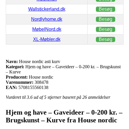
Wallstickerland.dk
Besøg
Nordlyhome.dk
Besøg
MøbelNord.dk
Besøg
XL-Møbler.dk
Besøg
Navn:
House nordic asti kurv
Kategori:
Hjem og have – Gaveideer – 0-200 kr. – Brugskunst
– Kurve
Producent:
House nordic
Varenummer:
308478
EAN:
5708155560138
Vurderet til
3.6
ud af 5 stjerner baseret på
26
anmeldelser
Hjem og have – Gaveideer – 0-200 kr. –
Brugskunst – Kurve fra House nordic