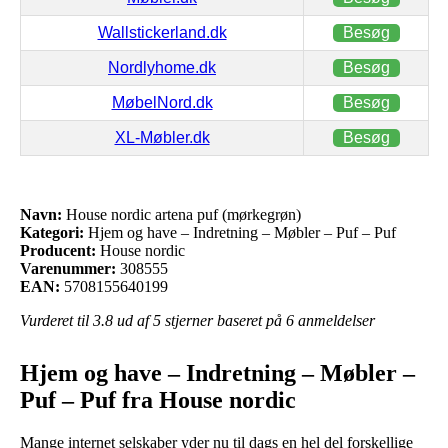
Wallstickerland.dk
Besøg
Nordlyhome.dk
Besøg
MøbelNord.dk
Besøg
XL-Møbler.dk
Besøg
Navn:
House nordic artena puf (mørkegrøn)
Kategori:
Hjem og have – Indretning – Møbler – Puf – Puf
Producent:
House nordic
Varenummer:
308555
EAN:
5708155640199
Vurderet til
3.8
ud af 5 stjerner baseret på
6
anmeldelser
Hjem og have – Indretning – Møbler –
Puf – Puf fra House nordic
Mange internet selskaber yder nu til dags en hel del forskellige