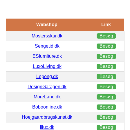
Webshop
Link
Mostersskur.dk
Besøg
Sengetid.dk
Besøg
ESfurniture.dk
Besøg
LuxoLiving.dk
Besøg
Lepong.dk
Besøg
DesignGaragen.dk
Besøg
MoreLand.dk
Besøg
Boboonline.dk
Besøg
Hoejgaardbrugskunst.dk
Besøg
Illux.dk
Besøg