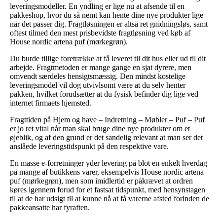
leveringsmodeller. En yndling er lige nu at afsende til en
pakkeshop, hvor du så nemt kan hente dine nye produkter lige
når det passer dig. Fragtløsningen er altså ret gnidningsløs, samt
oftest tilmed den mest prisbevidste fragtløsning ved køb af
House nordic artena puf (mørkegrøn).
Du burde tillige foretrække at få leveret til dit hus eller ud til dit
arbejde. Fragtmetoden er mange gange en sjat dyrere, men
omvendt særdeles hensigtsmæssig. Den mindst kostelige
leveringsmodel vil dog utvivlsomt være at du selv henter
pakken, hvilket forudsætter at du fysisk befinder dig lige ved
internet firmaets hjemsted.
Fragttiden på Hjem og have – Indretning – Møbler – Puf – Puf
er jo ret vital når man skal bruge dine nye produkter om et
øjeblik, og af den grund er det sandelig relevant at man ser det
anslåede leveringstidspunkt på den respektive vare.
En masse e-forretninger yder levering på blot en enkelt hverdag
på mange af butikkens varer, eksempelvis House nordic artena
puf (mørkegrøn), men som imidlertid er påkrævet at ordren
køres igennem forud for et fastsat tidspunkt, med hensynstagen
til at de har udsigt til at kunne nå at få varerne afsted forinden de
pakkeansatte har fyraften.