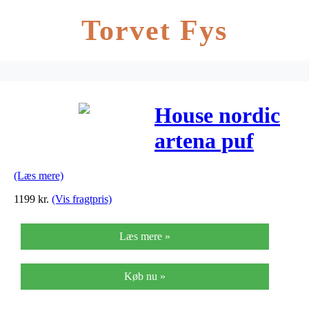
Torvet Fys
House nordic
artena puf
(mørkegrøn)
(Læs mere)
1199
kr.
(Vis fragtpris)
Læs mere »
Køb nu »