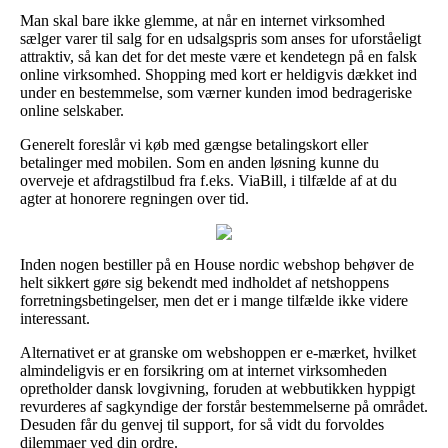
Man skal bare ikke glemme, at når en internet virksomhed
sælger varer til salg for en udsalgspris som anses for uforståeligt
attraktiv, så kan det for det meste være et kendetegn på en falsk
online virksomhed. Shopping med kort er heldigvis dækket ind
under en bestemmelse, som værner kunden imod bedrageriske
online selskaber.
Generelt foreslår vi køb med gængse betalingskort eller
betalinger med mobilen. Som en anden løsning kunne du
overveje et afdragstilbud fra f.eks. ViaBill, i tilfælde af at du
agter at honorere regningen over tid.
Inden nogen bestiller på en House nordic webshop behøver de
helt sikkert gøre sig bekendt med indholdet af netshoppens
forretningsbetingelser, men det er i mange tilfælde ikke videre
interessant.
Alternativet er at granske om webshoppen er e-mærket, hvilket
almindeligvis er en forsikring om at internet virksomheden
opretholder dansk lovgivning, foruden at webbutikken hyppigt
revurderes af sagkyndige der forstår bestemmelserne på området.
Desuden får du genvej til support, for så vidt du forvoldes
dilemmaer ved din ordre.