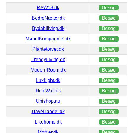
RAW58.dk
Besøg
BedreNætter.dk
Besøg
Bydahlliving.dk
Besøg
MøbelKompagniet.dk
Besøg
Plantetorvet.dk
Besøg
TrendyLiving.dk
Besøg
ModernRoom.dk
Besøg
LuxLight.dk
Besøg
NiceWall.dk
Besøg
Unishop.nu
Besøg
HaveHandel.dk
Besøg
Likehome.dk
Besøg
Møbler.dk
Besøg