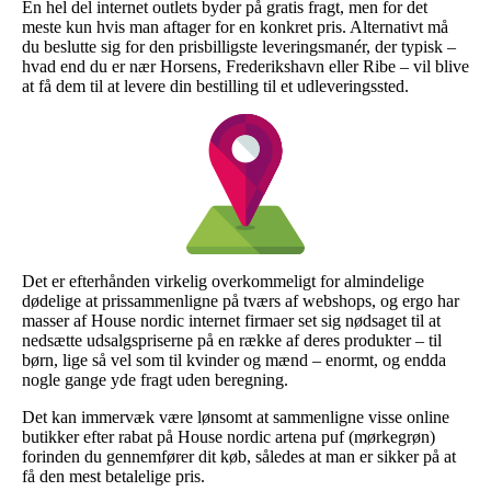
En hel del internet outlets byder på gratis fragt, men for det
meste kun hvis man aftager for en konkret pris. Alternativt må
du beslutte sig for den prisbilligste leveringsmanér, der typisk –
hvad end du er nær Horsens, Frederikshavn eller Ribe – vil blive
at få dem til at levere din bestilling til et udleveringssted.
Det er efterhånden virkelig overkommeligt for almindelige
dødelige at prissammenligne på tværs af webshops, og ergo har
masser af House nordic internet firmaer set sig nødsaget til at
nedsætte udsalgspriserne på en række af deres produkter – til
børn, lige så vel som til kvinder og mænd – enormt, og endda
nogle gange yde fragt uden beregning.
Det kan immervæk være lønsomt at sammenligne visse online
butikker efter rabat på House nordic artena puf (mørkegrøn)
forinden du gennemfører dit køb, således at man er sikker på at
få den mest betalelige pris.