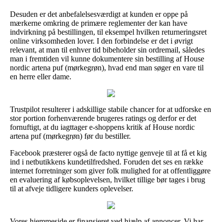
Desuden er det anbefalelsesværdigt at kunden er oppe på
mærkerne omkring de primære reglementer der kan have
indvirkning på bestillingen, til eksempel hvilken returneringsret
online virksomheden lover. I den forbindelse er det i øvrigt
relevant, at man til enhver tid bibeholder sin ordremail, således
man i fremtiden vil kunne dokumentere sin bestilling af House
nordic artena puf (mørkegrøn), hvad end man søger en vare til
en herre eller dame.
Trustpilot resulterer i adskillige stabile chancer for at udforske en
stor portion forhenværende brugeres ratings og derfor er det
fornuftigt, at du iagttager e-shoppens kritik af House nordic
artena puf (mørkegrøn) før du bestiller.
Facebook præsterer også de facto nyttige genveje til at få et kig
ind i netbutikkens kundetilfredshed. Foruden det ses en række
internet forretninger som giver folk mulighed for at offentliggøre
en evaluering af købsoplevelsen, hvilket tillige bør tages i brug
til at afveje tidligere kunders oplevelser.
Vores hjemmeside er finansieret ved hjælp af annoncer. Vi har