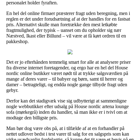
personalet holder fyraften.
En hel del online firmaer præsterer fragt uden beregning, men i
reglen er det under forudsætning af at der handles for en fastsat
pris. Alternativt skulle man foretrække den mest letkøbte
fragtmulighed, der typisk – uanset om du opholder sig nær
Næstved, Ikast eller Billund – vil være at få kørt ordren til en
pakkeshop.
Det er jo efterhånden temmelig smart for alle at analysere priser
fra diverse internet foretagender, og ergo har en hel del House
nordic online butikker været nødt til at trykke salgsværdien på
mange af deres varer – til babyer og børn, samt til herrer og
damer – betragteligt, og endda nogle gange tilbyde fragt uden
gebyr.
Derfor kan det stadigvæk vise sig udbytterigt at sammenligne
nogle webbutikker efter udsalg på House nordic artena lounge
sofa (mørkegrå) inden du handler, så man ikke er i tvivl om at
modtage den billigste pris.
Man bør dog være obs på, at i tilfælde af at en forhandler på
nettet udlover bedst i test varer til salg for en salgspris som kan
virke usædvanlig fordelagtig, så kunne det tit være et bevis på en