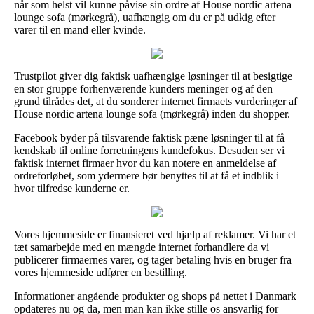
når som helst vil kunne påvise sin ordre af House nordic artena
lounge sofa (mørkegrå), uafhængig om du er på udkig efter
varer til en mand eller kvinde.
Trustpilot giver dig faktisk uafhængige løsninger til at besigtige
en stor gruppe forhenværende kunders meninger og af den
grund tilrådes det, at du sonderer internet firmaets vurderinger af
House nordic artena lounge sofa (mørkegrå) inden du shopper.
Facebook byder på tilsvarende faktisk pæne løsninger til at få
kendskab til online forretningens kundefokus. Desuden ser vi
faktisk internet firmaer hvor du kan notere en anmeldelse af
ordreforløbet, som ydermere bør benyttes til at få et indblik i
hvor tilfredse kunderne er.
Vores hjemmeside er finansieret ved hjælp af reklamer. Vi har et
tæt samarbejde med en mængde internet forhandlere da vi
publicerer firmaernes varer, og tager betaling hvis en bruger fra
vores hjemmeside udfører en bestilling.
Informationer angående produkter og shops på nettet i Danmark
opdateres nu og da, men man kan ikke stille os ansvarlig for