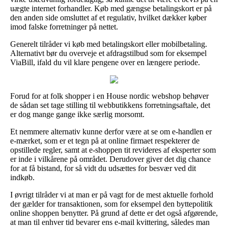
uægte internet forhandler. Køb med gængse betalingskort er på
den anden side omsluttet af et regulativ, hvilket dækker køber
imod falske forretninger på nettet.
Generelt tilråder vi køb med betalingskort eller mobilbetaling.
Alternativt bør du overveje et afdragstilbud som for eksempel
ViaBill, ifald du vil klare pengene over en længere periode.
Forud for at folk shopper i en House nordic webshop behøver
de sådan set tage stilling til webbutikkens forretningsaftale, det
er dog mange gange ikke særlig morsomt.
Et nemmere alternativ kunne derfor være at se om e-handlen er
e-mærket, som er et tegn på at online firmaet respekterer de
opstillede regler, samt at e-shoppen tit revideres af eksperter som
er inde i vilkårene på området. Derudover giver det dig chance
for at få bistand, for så vidt du udsættes for besvær ved dit
indkøb.
I øvrigt tilråder vi at man er på vagt for de mest aktuelle forhold
der gælder for transaktionen, som for eksempel den byttepolitik
online shoppen benytter. På grund af dette er det også afgørende,
at man til enhver tid bevarer ens e-mail kvittering, således man