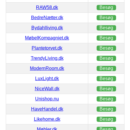
RAW58.dk
Besøg
BedreNætter.dk
Besøg
Bydahlliving.dk
Besøg
MøbelKompagniet.dk
Besøg
Plantetorvet.dk
Besøg
TrendyLiving.dk
Besøg
ModernRoom.dk
Besøg
LuxLight.dk
Besøg
NiceWall.dk
Besøg
Unishop.nu
Besøg
HaveHandel.dk
Besøg
Likehome.dk
Besøg
Møbler.dk
Besøg