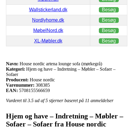
Wallstickerland.dk
Besøg
Nordlyhome.dk
Besøg
MøbelNord.dk
Besøg
XL-Møbler.dk
Besøg
Navn:
House nordic artena lounge sofa (mørkegrå)
Kategori:
Hjem og have – Indretning – Møbler – Sofaer –
Sofaer
Producent:
House nordic
Varenummer:
308385
EAN:
5708155566659
Vurderet til
3.5
ud af 5 stjerner baseret på
11
anmeldelser
Hjem og have – Indretning – Møbler –
Sofaer – Sofaer fra House nordic