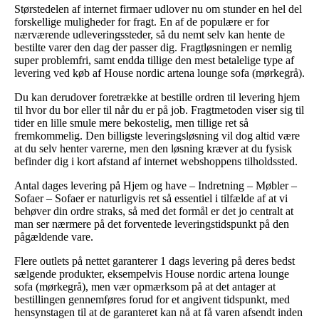
Størstedelen af internet firmaer udlover nu om stunder en hel del
forskellige muligheder for fragt. En af de populære er for
nærværende udleveringssteder, så du nemt selv kan hente de
bestilte varer den dag der passer dig. Fragtløsningen er nemlig
super problemfri, samt endda tillige den mest betalelige type af
levering ved køb af House nordic artena lounge sofa (mørkegrå).
Du kan derudover foretrække at bestille ordren til levering hjem
til hvor du bor eller til når du er på job. Fragtmetoden viser sig til
tider en lille smule mere bekostelig, men tillige ret så
fremkommelig. Den billigste leveringsløsning vil dog altid være
at du selv henter varerne, men den løsning kræver at du fysisk
befinder dig i kort afstand af internet webshoppens tilholdssted.
Antal dages levering på Hjem og have – Indretning – Møbler –
Sofaer – Sofaer er naturligvis ret så essentiel i tilfælde af at vi
behøver din ordre straks, så med det formål er det jo centralt at
man ser nærmere på det forventede leveringstidspunkt på den
pågældende vare.
Flere outlets på nettet garanterer 1 dags levering på deres bedst
sælgende produkter, eksempelvis House nordic artena lounge
sofa (mørkegrå), men vær opmærksom på at det antager at
bestillingen gennemføres forud for et angivent tidspunkt, med
hensynstagen til at de garanteret kan nå at få varen afsendt inden