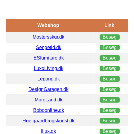
Webshop
Link
Mostersskur.dk
Besøg
Sengetid.dk
Besøg
ESfurniture.dk
Besøg
LuxoLiving.dk
Besøg
Lepong.dk
Besøg
DesignGaragen.dk
Besøg
MoreLand.dk
Besøg
Boboonline.dk
Besøg
Hoejgaardbrugskunst.dk
Besøg
Illux.dk
Besøg