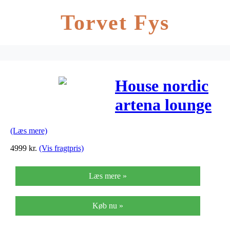
Torvet Fys
House nordic
artena lounge
sofa
(Læs mere)
(mørkegrå)
4999
kr.
(Vis fragtpris)
Læs mere »
Køb nu »