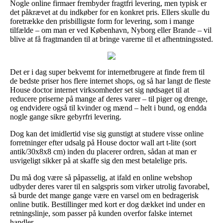
Nogle online firmaer frembyder fragtfri levering, men typisk er
det påkrævet at du indkøber for en konkret pris. Ellers skulle du
foretrække den prisbilligste form for levering, som i mange
tilfælde – om man er ved København, Nyborg eller Brande – vil
blive at få fragtmanden til at bringe varerne til et afhentningssted.
Det er i dag super bekvemt for internetbrugere at finde frem til
de bedste priser hos flere internet shops, og så har langt de fleste
House doctor internet virksomheder set sig nødsaget til at
reducere priserne på mange af deres varer – til piger og drenge,
og endvidere også til kvinder og mænd – helt i bund, og endda
nogle gange sikre gebyrfri levering.
Dog kan det imidlertid vise sig gunstigt at studere visse online
forretninger efter udsalg på House doctor wall art t-lite (sort
antik/30x8x8 cm) inden du placerer ordren, sådan at man er
usvigeligt sikker på at skaffe sig den mest betalelige pris.
Du må dog være så påpasselig, at ifald en online webshop
udbyder deres varer til en salgspris som virker utrolig favorabel,
så burde det mange gange være en varsel om en bedragerisk
online butik. Bestillinger med kort er dog dækket ind under en
retningslinje, som passer på kunden overfor falske internet
handler.