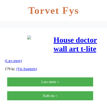
Torvet Fys
House doctor
wall art t-lite
(sort
(Læs mere)
antik/30x8x8
179
kr.
(Vis fragtpris)
cm)
Læs mere »
Køb nu »