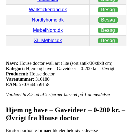
Wallstickerland.dk
Besøg
Nordlyhome.dk
Besøg
MøbelNord.dk
Besøg
XL-Møbler.dk
Besøg
Navn:
House doctor wall art t-lite (sort antik/30x8x8 cm)
Kategori:
Hjem og have – Gaveideer – 0-200 kr. – Øvrigt
Producent:
House doctor
Varenummer:
316180
EAN:
5707644559158
Vurderet til
3.7
ud af 5 stjerner baseret på
1
anmeldelser
Hjem og have – Gaveideer – 0-200 kr. –
Øvrigt fra House doctor
En stor portion e-firmaer tildeler heldigvis diverse