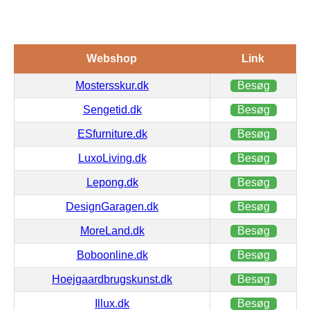
Webshop
Link
Mostersskur.dk
Besøg
Sengetid.dk
Besøg
ESfurniture.dk
Besøg
LuxoLiving.dk
Besøg
Lepong.dk
Besøg
DesignGaragen.dk
Besøg
MoreLand.dk
Besøg
Boboonline.dk
Besøg
Hoejgaardbrugskunst.dk
Besøg
Illux.dk
Besøg