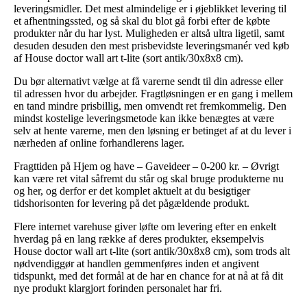
leveringsmidler. Det mest almindelige er i øjeblikket levering til
et afhentningssted, og så skal du blot gå forbi efter de købte
produkter når du har lyst. Muligheden er altså ultra ligetil, samt
desuden desuden den mest prisbevidste leveringsmanér ved køb
af House doctor wall art t-lite (sort antik/30x8x8 cm).
Du bør alternativt vælge at få varerne sendt til din adresse eller
til adressen hvor du arbejder. Fragtløsningen er en gang i mellem
en tand mindre prisbillig, men omvendt ret fremkommelig. Den
mindst kostelige leveringsmetode kan ikke benægtes at være
selv at hente varerne, men den løsning er betinget af at du lever i
nærheden af online forhandlerens lager.
Fragttiden på Hjem og have – Gaveideer – 0-200 kr. – Øvrigt
kan være ret vital såfremt du står og skal bruge produkterne nu
og her, og derfor er det komplet aktuelt at du besigtiger
tidshorisonten for levering på det pågældende produkt.
Flere internet varehuse giver løfte om levering efter en enkelt
hverdag på en lang række af deres produkter, eksempelvis
House doctor wall art t-lite (sort antik/30x8x8 cm), som trods alt
nødvendiggør at handlen gemmenføres inden et angivent
tidspunkt, med det formål at de har en chance for at nå at få dit
nye produkt klargjort forinden personalet har fri.