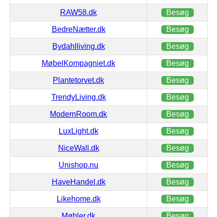
RAW58.dk
Besøg
BedreNætter.dk
Besøg
Bydahlliving.dk
Besøg
MøbelKompagniet.dk
Besøg
Plantetorvet.dk
Besøg
TrendyLiving.dk
Besøg
ModernRoom.dk
Besøg
LuxLight.dk
Besøg
NiceWall.dk
Besøg
Unishop.nu
Besøg
HaveHandel.dk
Besøg
Likehome.dk
Besøg
Møbler.dk
Besøg