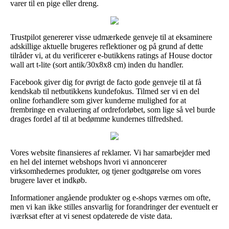
varer til en pige eller dreng.
Trustpilot genererer visse udmærkede genveje til at eksaminere
adskillige aktuelle brugeres reflektioner og på grund af dette
tilråder vi, at du verificerer e-butikkens ratings af House doctor
wall art t-lite (sort antik/30x8x8 cm) inden du handler.
Facebook giver dig for øvrigt de facto gode genveje til at få
kendskab til netbutikkens kundefokus. Tilmed ser vi en del
online forhandlere som giver kunderne mulighed for at
frembringe en evaluering af ordreforløbet, som lige så vel burde
drages fordel af til at bedømme kundernes tilfredshed.
Vores website finansieres af reklamer. Vi har samarbejder med
en hel del internet webshops hvori vi annoncerer
virksomhedernes produkter, og tjener godtgørelse om vores
brugere laver et indkøb.
Informationer angående produkter og e-shops værnes om ofte,
men vi kan ikke stilles ansvarlig for forandringer der eventuelt er
iværksat efter at vi senest opdaterede de viste data.