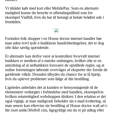
Vi tilråder køb med kort eller MobilePay. Som en alternativ
mulighed kunne du benytte et afbetalingstilbud som for
eksempel ViaBill, hvis du har til hensigt at betale beløbet ude i
fremtiden.
Forinden folk shopper i en House doctor internet handler bør
man uden tvivl tyde e-butikkens handelsbetingelser, det er dog
ofte ikke særlig spændende.
Et alternativ kan derfor være at kontrollere hvorvidt internet
butikken er medlem af e-mærke ordningen, hvilket ofte er en
antydning af at netbutikken forsvarer de opstillede regler, og at
online forretningen løbende overvåges af eksperter der forstår de
gældende vilkår. Desuden tilbydes du chance for at få hjælp,
hvis du oplever problemer som følge af din bestilling.
Ligeledes anbefales det at kunden er hensynstagende til de
elementære vedtægter i forbindelse med handlen, eksempelvis
hvilken returrettighed webshoppen tilsikrer. I den relation er det
også vigtigt, at man stadigvæk beholder sin e-mail kvittering, så
man senere kan eftervise sin bestilling af House doctor wall art t-
lite (sort antik/30x8x8 cm), ligegyldigt om du er på udkig efter