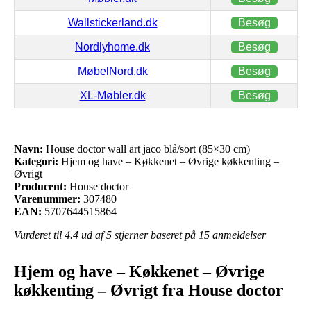
Wallstickerland.dk
Besøg
Nordlyhome.dk
Besøg
MøbelNord.dk
Besøg
XL-Møbler.dk
Besøg
Navn:
House doctor wall art jaco blå/sort (85×30 cm)
Kategori:
Hjem og have – Køkkenet – Øvrige køkkenting –
Øvrigt
Producent:
House doctor
Varenummer:
307480
EAN:
5707644515864
Vurderet til
4.4
ud af 5 stjerner baseret på
15
anmeldelser
Hjem og have – Køkkenet – Øvrige
køkkenting – Øvrigt fra House doctor