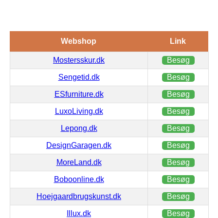
Webshop
Link
Mostersskur.dk
Besøg
Sengetid.dk
Besøg
ESfurniture.dk
Besøg
LuxoLiving.dk
Besøg
Lepong.dk
Besøg
DesignGaragen.dk
Besøg
MoreLand.dk
Besøg
Boboonline.dk
Besøg
Hoejgaardbrugskunst.dk
Besøg
Illux.dk
Besøg