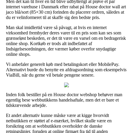
Men det kan til hver en tid blive udbytterigt at prøve et par
internet varehuse i Danmark efter rabat på House doctor wall art
jaco blå/sort (85×30 cm) forinden du placerer ordren, således at
du er velinformeret til at skaffe sig den bedste pris.
Man skal imidlertid være så påvagt, at hvis en internet
virksomhed frembyder deres varer til en pris som kan ses som
grænseløst beskeden, er det tit være en varsel om en bedragerisk
online shop. Kortkøb er trods alt indbefattet af
Indsigelsesordningen, der værner køber overfor snydagtige
online shops.
Vi anbefaler generelt køb med betalingskort eller MobilePay.
Alternativt burde du benytte en afdragsordning som eksempelvis
ViaBill, når du gerne vil betale pengene senere.
Inden folk bestiller på en House doctor webshop behøver man
egentlig bese webbutikkens handelsaftale, men det er bare et
tidskrævende arbejde.
Et andet alternativ kunne måske være at kigge hvorvidt
netbutikken er støttet af e-mærket, hvilket skulle være en
forsikring om at webbutikken overholder de danske
retningslinjer, foruden at online firmaet fra tid til anden