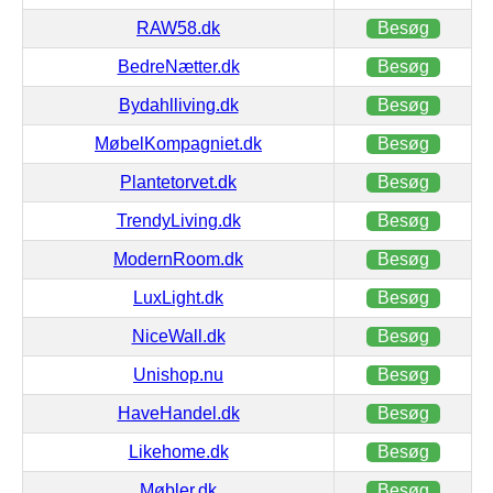
RAW58.dk
Besøg
BedreNætter.dk
Besøg
Bydahlliving.dk
Besøg
MøbelKompagniet.dk
Besøg
Plantetorvet.dk
Besøg
TrendyLiving.dk
Besøg
ModernRoom.dk
Besøg
LuxLight.dk
Besøg
NiceWall.dk
Besøg
Unishop.nu
Besøg
HaveHandel.dk
Besøg
Likehome.dk
Besøg
Møbler.dk
Besøg