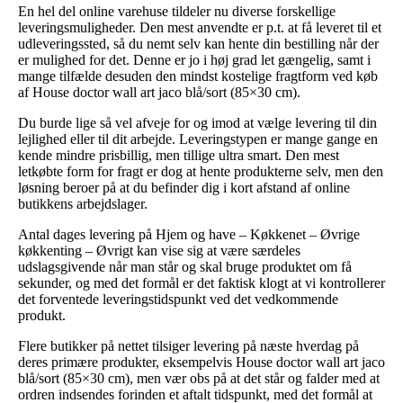
En hel del online varehuse tildeler nu diverse forskellige
leveringsmuligheder. Den mest anvendte er p.t. at få leveret til et
udleveringssted, så du nemt selv kan hente din bestilling når der
er mulighed for det. Denne er jo i høj grad let gængelig, samt i
mange tilfælde desuden den mindst kostelige fragtform ved køb
af House doctor wall art jaco blå/sort (85×30 cm).
Du burde lige så vel afveje for og imod at vælge levering til din
lejlighed eller til dit arbejde. Leveringstypen er mange gange en
kende mindre prisbillig, men tillige ultra smart. Den mest
letkøbte form for fragt er dog at hente produkterne selv, men den
løsning beroer på at du befinder dig i kort afstand af online
butikkens arbejdslager.
Antal dages levering på Hjem og have – Køkkenet – Øvrige
køkkenting – Øvrigt kan vise sig at være særdeles
udslagsgivende når man står og skal bruge produktet om få
sekunder, og med det formål er det faktisk klogt at vi kontrollerer
det forventede leveringstidspunkt ved det vedkommende
produkt.
Flere butikker på nettet tilsiger levering på næste hverdag på
deres primære produkter, eksempelvis House doctor wall art jaco
blå/sort (85×30 cm), men vær obs på at det står og falder med at
ordren indsendes forinden et aftalt tidspunkt, med det formål at