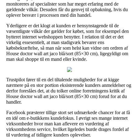
monitoreres af specialister som har meget erfaring med de
gældende vilkår. Desuden får du genvej til opbakning, hvis du
oplever besvær i processen med din handel.
Yderligere er det klogt at kunden er hensynstagende til de
væsentligste vilkår der gælder for købet, som for eksempel den
bytteret internet webshoppen benytter. I relation til det er det
virkelig essesentielt, at man stadigvæk bevarer ens
købsbekræftelse, så man når som helst kan vidne om ordren af
House doctor wall art jaco blå/sort (85×30 cm), ligegyldigt om
man skal shoppe til en mand eller kvinde.
Trustpilot fører til en del tiltalende muligheder for at kigge
nærmere på en stor portion eksisterende kunders anmeldelser og
derfor foreslåes det, at du tolker online forretningens kritik af
House doctor wall art jaco blå/sort (85×30 cm) forud for at du
handler.
Facebook præsterer tillige stort set udmærkede chancer for at få
en idé om e-butikkens kundefokus. I øvrigt ses mange internet
virksomheder hvor man kan aflevere en vurdering af
virksomhedens service, hvilket ligeledes burde drages fordel af
til vurdering af tidligere kunders oplevelser.