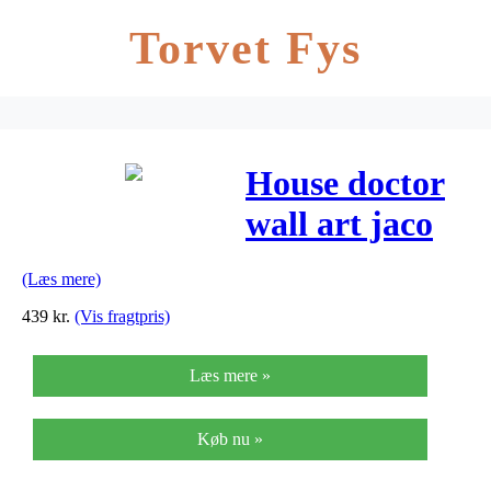
Torvet Fys
House doctor
wall art jaco
blå/sort
(Læs mere)
(85×30 cm)
439
kr.
(Vis fragtpris)
Læs mere »
Køb nu »