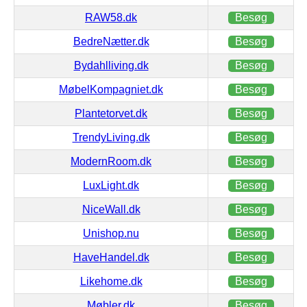
RAW58.dk
Besøg
BedreNætter.dk
Besøg
Bydahlliving.dk
Besøg
MøbelKompagniet.dk
Besøg
Plantetorvet.dk
Besøg
TrendyLiving.dk
Besøg
ModernRoom.dk
Besøg
LuxLight.dk
Besøg
NiceWall.dk
Besøg
Unishop.nu
Besøg
HaveHandel.dk
Besøg
Likehome.dk
Besøg
Møbler.dk
Besøg