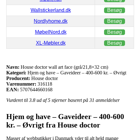
Wallstickerland.dk
Besøg
Nordlyhome.dk
Besøg
MøbelNord.dk
Besøg
XL-Møbler.dk
Besøg
Navn:
House doctor wall art face (grå/21,8×32 cm)
Kategori:
Hjem og have – Gaveideer – 400-600 kr. – Øvrigt
Producent:
House doctor
Varenummer:
316118
EAN:
5707644660168
Vurderet til
3.8
ud af 5 stjerner baseret på
31
anmeldelser
Hjem og have – Gaveideer – 400-600
kr. – Øvrigt fra House doctor
Masser af webbutikker i Danmark yder til alt held mange