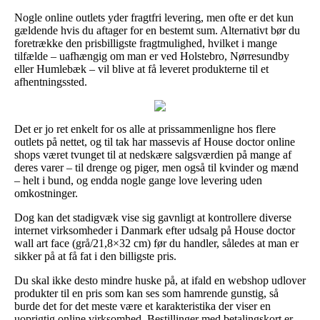
Nogle online outlets yder fragtfri levering, men ofte er det kun
gældende hvis du aftager for en bestemt sum. Alternativt bør du
foretrække den prisbilligste fragtmulighed, hvilket i mange
tilfælde – uafhængig om man er ved Holstebro, Nørresundby
eller Humlebæk – vil blive at få leveret produkterne til et
afhentningssted.
Det er jo ret enkelt for os alle at prissammenligne hos flere
outlets på nettet, og til tak har massevis af House doctor online
shops været tvunget til at nedskære salgsværdien på mange af
deres varer – til drenge og piger, men også til kvinder og mænd
– helt i bund, og endda nogle gange love levering uden
omkostninger.
Dog kan det stadigvæk vise sig gavnligt at kontrollere diverse
internet virksomheder i Danmark efter udsalg på House doctor
wall art face (grå/21,8×32 cm) før du handler, således at man er
sikker på at få fat i den billigste pris.
Du skal ikke desto mindre huske på, at ifald en webshop udlover
produkter til en pris som kan ses som hamrende gunstig, så
burde det for det meste være et karakteristika der viser en
uoprigtig online virksomhed. Bestillinger med betalingskort er