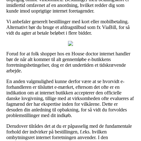
imidlertid omfavnet af en anordning, hvilket redder dig som
kunde imod uoprigtige internet foretagender.
Vi anbefaler generelt bestillinger med kort eller mobilbetaling.
Alternativt bør du bruge et afdragstilbud som fx ViaBill, for så
vidt du agter at betale beløbet i flere bidder.
Forud for at folk shopper hos en House doctor internet handler
bør de når alt kommer til alt gennemløbe e-butikkens
forretningsbetingelser, dog er det undertiden et tidskrævende
arbejde.
En anden valgmulighed kunne derfor være at se hvorvidt e-
forhandleren er tilsluttet e-mærket, eftersom det ofte er en
indikation om at internet butikken accepterer den officielle
danske lovgivning, tillige med at virksomheden ofte evalueres af
fagmænd der har ekspertise inden for vilkårene. Dette er
desuden din anledning til opbakning, for så vidt du forvoldes
problemstillinger med dit indkøb.
Derudover tilrådes det at du er påpasselig med de fundamentale
forhold der indvirker på bestillingen, f.eks. hvilken
ombytningsret internet forretningen anvender. I den