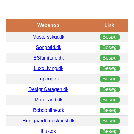
Webshop
Link
Mostersskur.dk
Besøg
Sengetid.dk
Besøg
ESfurniture.dk
Besøg
LuxoLiving.dk
Besøg
Lepong.dk
Besøg
DesignGaragen.dk
Besøg
MoreLand.dk
Besøg
Boboonline.dk
Besøg
Hoejgaardbrugskunst.dk
Besøg
Illux.dk
Besøg