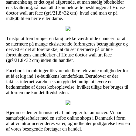
sammenhæng er det også afgørende, at man stadig bibeholder
ens kvittering, så man altid kan bekræfte bestillingen af House
doctor wall art face (grå/21,8×32 cm), hvad end man er på
indkøb til en herre eller dame.
Trustpilot frembringer en lang række værdifulde chancer for at
se nærmere på mange eksisterende forbrugeres betragtninger og
derved er det at foretrække, at du ser nærmere på online
forretningens anmeldelser af House doctor wall art face
(grå/21,8×32 cm) inden du handler.
Facebook frembringer tilsvarende flere relevante muligheder for
at få et kig ind i e-butikkens kundefokus. Derudover er der
faktisk internet varehuse som gør det muligt at levere en
bedømmelse af deres købsoplevelse, hvilket tillige bør bruges til
at fornemme kundetilfredsheden.
Hjemmesiden er finansieret af indtægter fra annoncer. Vi har
samarbejdsaftaler med en stribe online shops i Danmark i form
af at vi introducerer deres varer, og indhenter godtgørelse hvis en
af vores besøgende foretager en handel.