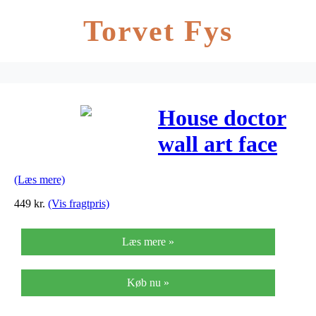
Torvet Fys
House doctor
wall art face
(grå/21,8×32
(Læs mere)
cm)
449
kr.
(Vis fragtpris)
Læs mere »
Køb nu »