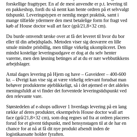
forskellige fragttyper. En af de mest anvendte er p.t. levering til
en pakkeshop, fordi du så nemt kan hente ordren på et selvvalgt
tidspunkt. Leveringstypen er nemlig meget praktisk, samt i
mange tilfælde ydermere den mest betalelige form for fragt ved
køb af House doctor wall art face (grå/21,8×32 cm).
Du burde omvendt tænke over at få det leveret til hvor du bor
eller til din arbejdsplads. Metoden viser sig desværre en lille
smule mindre prisbillig, men tillige virkelig ukompliceret. Den
mindst kostelige leveringsudgave er dog at du selv henter
varerne, men den løsning betinges af at du er nær webbutikkens
arbejdslager.
Antal dages levering på Hjem og have – Gaveideer – 400-600
kr. – Øvrigt kan vise sig at være virkelig relevant forudsat man
behøver produkterne øjeblikkeligt, så i det øjemed er det aldeles
meningsfuldt at vi finder det forventede leveringstidspunkt ved
den relevante vare.
Størstedelen af e-shops udlover 1 hverdags levering på en lang
række af deres produkter, eksempelvis House doctor wall art
face (grå/21,8×32 cm), som dog regnes ud fra at ordren placeres
forud for et givent tidspunkt, med hensynstagen til at de har en
chance for at nå at få dit nye produkt afsendt inden de
logistikansatte holder fyraften.