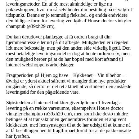
leveringsmetoder. En af de mest almindelige er lige nu
pakkeshoppen, hvor du så selv henter din bestilling på et valgfrit
tidspunkt. Denne er jo temmelig fleksibel, og endda endvidere
den billigste form for levering ved køb af House doctor vinkøler
champtub (ø39xh29 cm).
Du kan derudover planlægge at få ordren bragt til din
hjemmeadresse eller ud på dit arbejde. Muligheden er i regelen
lidt mere bekostelig, men på den anden side virkelig ligetil. Den
mest betalelige leveringsmodel er dog at hente ordren selv, men
den mulighed beroer på at du har bopæl med kort afstand til
internet webshoppens arbejdslager.
Fragtperioden på Hjem og have – Køkkenet – Vin tilbehør –
Øvrigt er yderst aktuel såfremt vi mangler dine nye produkter
omgående, så derfor er det ret aktuelt at vi studerer den anslåede
leveringstid for den pågældende vare.
Størstedelen af internet butikker giver løfte om 1 hverdags
levering på en række varenumre, eksempelvis House doctor
vinkøler champtub (ø39xh29 cm), men som ikke desto mindre
betinges af at transaktionen gennemføres forinden et angivent
klokkeslæt, med hensynstagen til at de har udsigt til at kunne nå
at få bestillingen hen til fragtfirmaet forud for at de pakkeansatte
har fyraften.