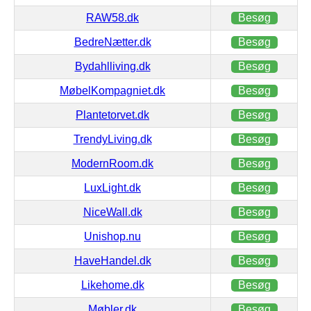
RAW58.dk
Besøg
BedreNætter.dk
Besøg
Bydahlliving.dk
Besøg
MøbelKompagniet.dk
Besøg
Plantetorvet.dk
Besøg
TrendyLiving.dk
Besøg
ModernRoom.dk
Besøg
LuxLight.dk
Besøg
NiceWall.dk
Besøg
Unishop.nu
Besøg
HaveHandel.dk
Besøg
Likehome.dk
Besøg
Møbler.dk
Besøg