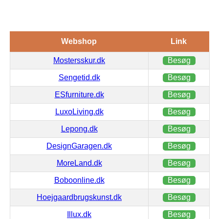
Webshop
Link
Mostersskur.dk
Besøg
Sengetid.dk
Besøg
ESfurniture.dk
Besøg
LuxoLiving.dk
Besøg
Lepong.dk
Besøg
DesignGaragen.dk
Besøg
MoreLand.dk
Besøg
Boboonline.dk
Besøg
Hoejgaardbrugskunst.dk
Besøg
Illux.dk
Besøg