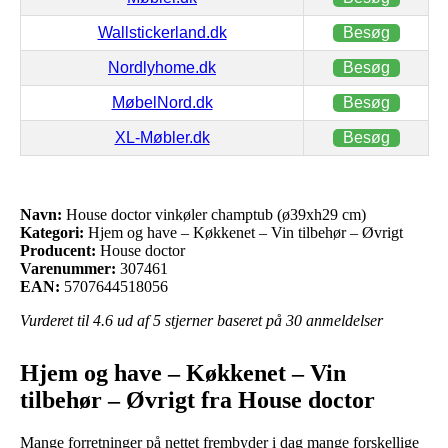
Wallstickerland.dk
Besøg
Nordlyhome.dk
Besøg
MøbelNord.dk
Besøg
XL-Møbler.dk
Besøg
Navn:
House doctor vinkøler champtub (ø39xh29 cm)
Kategori:
Hjem og have – Køkkenet – Vin tilbehør – Øvrigt
Producent:
House doctor
Varenummer:
307461
EAN:
5707644518056
Vurderet til
4.6
ud af 5 stjerner baseret på
30
anmeldelser
Hjem og have – Køkkenet – Vin
tilbehør – Øvrigt fra House doctor
Mange forretninger på nettet frembyder i dag mange forskellige