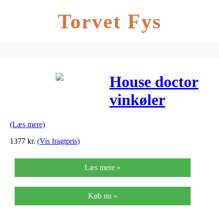
Torvet Fys
House doctor
vinkøler
champtub
(Læs mere)
(ø39xh29 cm)
1377
kr.
(Vis fragtpris)
Læs mere »
Køb nu »