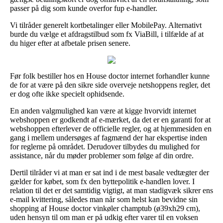
passer på dig som kunde overfor fup e-handler.
Vi tilråder generelt kortbetalinger eller MobilePay. Alternativt
burde du vælge et afdragstilbud som fx ViaBill, i tilfælde af at
du higer efter at afbetale prisen senere.
Før folk bestiller hos en House doctor internet forhandler kunne
de for at være på den sikre side overveje netshoppens regler, det
er dog ofte ikke specielt ophidsende.
En anden valgmulighed kan være at kigge hvorvidt internet
webshoppen er godkendt af e-mærket, da det er en garanti for at
webshoppen efterlever de officielle regler, og at hjemmesiden en
gang i mellem undersøges af fagmænd der har ekspertise inden
for reglerne på området. Derudover tilbydes du mulighed for
assistance, når du møder problemer som følge af din ordre.
Dertil tilråder vi at man er sat ind i de mest basale vedtægter der
gælder for købet, som fx den byttepolitik e-handlen lover. I
relation til det er det samtidig vigtigt, at man stadigvæk sikrer ens
e-mail kvittering, således man når som helst kan bevidne sin
shopping af House doctor vinkøler champtub (ø39xh29 cm),
uden hensyn til om man er på udkig efter varer til en voksen