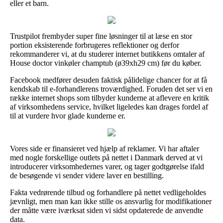
eller et barn.
Trustpilot frembyder super fine løsninger til at læse en stor
portion eksisterende forbrugeres reflektioner og derfor
rekommanderer vi, at du studerer internet butikkens omtaler af
House doctor vinkøler champtub (ø39xh29 cm) før du køber.
Facebook medfører desuden faktisk pålidelige chancer for at få
kendskab til e-forhandlerens troværdighed. Foruden det ser vi en
række internet shops som tilbyder kunderne at aflevere en kritik
af virksomhedens service, hvilket ligeledes kan drages fordel af
til at vurdere hvor glade kunderne er.
Vores side er finansieret ved hjælp af reklamer. Vi har aftaler
med nogle forskellige outlets på nettet i Danmark derved at vi
introducerer virksomhedernes varer, og tager godtgørelse ifald
de besøgende vi sender videre laver en bestilling.
Fakta vedrørende tilbud og forhandlere på nettet vedligeholdes
jævnligt, men man kan ikke stille os ansvarlig for modifikationer
der måtte være iværksat siden vi sidst opdaterede de anvendte
data.