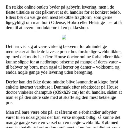
En række online outlets byder på gebyrfri levering, men i de
fleste tilfælde er det påkrævet at du handler for et konkret beløb.
Ellers bør du vælge den mest letkøbte fragtform, som gerne –
ligegyldigt om man bor i Odense, Hobro eller Helsinge – er at få
dem til at levere produkterne til en pakkeshop.
Det har vist sig at være virkelig bekvemt for almindelige
mennesker at finde de laveste priser hos forskellige webbutikker,
og med det motiv har flere House doctor online forhandlere ikke
kunne slippe for at nedbringe priserne på mange af deres varer –
til babyer og børn, men også til herrer og damer – voldsomt, og
endda nogle gange yde levering uden beregning.
Derfor kan det ikke desto mindre blive lønnende at kigge forbi
enkelte internet varehuse i Danmark efter rabatkoder på House
doctor vinkøler champtub (ø39xh29 cm) før du handler, sådan at
man er på den sikre side med at skaffe sig den mest betalelige
pris.
Man må bare være obs på, at såfremt en e-forhandler udbyder
varer til en udsalgspris der kan virke utopisk billig, så kunne det
mange gange være en varsel om en uægte webbutik. Køb med
gængse betalingskort er dog omfavnet af en foranstaltning, som