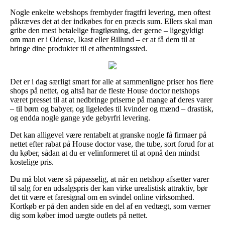
Nogle enkelte webshops frembyder fragtfri levering, men oftest
påkræves det at der indkøbes for en præcis sum. Ellers skal man
gribe den mest betalelige fragtløsning, der gerne – ligegyldigt
om man er i Odense, Ikast eller Billund – er at få dem til at
bringe dine produkter til et afhentningssted.
Det er i dag særligt smart for alle at sammenligne priser hos flere
shops på nettet, og altså har de fleste House doctor netshops
været presset til at at nedbringe priserne på mange af deres varer
– til børn og babyer, og ligeledes til kvinder og mænd – drastisk,
og endda nogle gange yde gebyrfri levering.
Det kan alligevel være rentabelt at granske nogle få firmaer på
nettet efter rabat på House doctor vase, the tube, sort forud for at
du køber, sådan at du er velinformeret til at opnå den mindst
kostelige pris.
Du må blot være så påpasselig, at når en netshop afsætter varer
til salg for en udsalgspris der kan virke urealistisk attraktiv, bør
det tit være et faresignal om en svindel online virksomhed.
Kortkøb er på den anden side en del af en vedtægt, som værner
dig som køber imod uægte outlets på nettet.