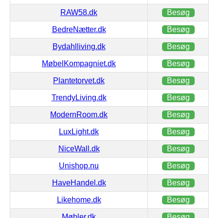
RAW58.dk
Besøg
BedreNætter.dk
Besøg
Bydahlliving.dk
Besøg
MøbelKompagniet.dk
Besøg
Plantetorvet.dk
Besøg
TrendyLiving.dk
Besøg
ModernRoom.dk
Besøg
LuxLight.dk
Besøg
NiceWall.dk
Besøg
Unishop.nu
Besøg
HaveHandel.dk
Besøg
Likehome.dk
Besøg
Møbler.dk
Besøg