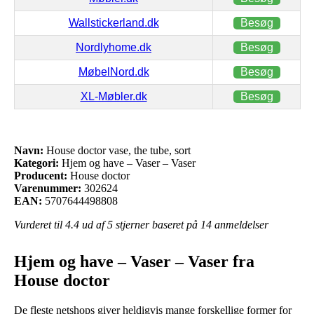
Wallstickerland.dk
Besøg
Nordlyhome.dk
Besøg
MøbelNord.dk
Besøg
XL-Møbler.dk
Besøg
Navn:
House doctor vase, the tube, sort
Kategori:
Hjem og have – Vaser – Vaser
Producent:
House doctor
Varenummer:
302624
EAN:
5707644498808
Vurderet til
4.4
ud af 5 stjerner baseret på
14
anmeldelser
Hjem og have – Vaser – Vaser fra
House doctor
De fleste netshops giver heldigvis mange forskellige former for