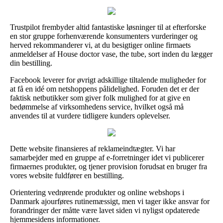
Trustpilot frembyder altid fantastiske løsninger til at efterforske
en stor gruppe forhenværende konsumenters vurderinger og
herved rekommanderer vi, at du besigtiger online firmaets
anmeldelser af House doctor vase, the tube, sort inden du lægger
din bestilling.
Facebook leverer for øvrigt adskillige tiltalende muligheder for
at få en idé om netshoppens pålidelighed. Foruden det er der
faktisk netbutikker som giver folk mulighed for at give en
bedømmelse af virksomhedens service, hvilket også må
anvendes til at vurdere tidligere kunders oplevelser.
Dette website finansieres af reklameindtægter. Vi har
samarbejder med en gruppe af e-forretninger idet vi publicerer
firmaernes produkter, og tjener provision forudsat en bruger fra
vores website fuldfører en bestilling.
Orientering vedrørende produkter og online webshops i
Danmark ajourføres rutinemæssigt, men vi tager ikke ansvar for
forandringer der måtte være lavet siden vi nyligst opdaterede
hjemmesidens informationer.