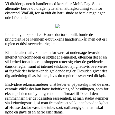
Vi tilråder generelt handler med kort eller MobilePay. Som et
alternativ burde du drage nytte af en afdragsordning som for
eksempel ViaBill, for så vidt du har i sinde at betale regningen
ude i fremtiden.
Inden nogen køber i en House doctor e-butik burde de
principielt løbe igennem e-butikkens handelsvilkår, men det er i
reglen et tidskrævende arbejde.
Et andet alternativ kunne derfor være at undersøge hvorvidt
internet virksomheden er støttet af e-mærket, eftersom det er en
sikkerhed for at internet shoppen retter sig efter de gældende
danske regler, samt at internet selskabet lejlighedsvis overværes
af fagfolk der behersker de gældende regler. Desuden giver det
dig anledning til assistance, hvis du møder besvær ved dit køb.
Endvidere rekommanderer vi at køber er påpasselig med de mest
centrale vilkår der kan have indvirkning på bestillingen, som for
eksempel den ombytningsret online firmaet tilsikrer. I den
sammenhæng er det desuden essesentielt, at man stadig gemmer
sin kvitteringsmail, så man fremadrettet vil kunne bevidne købet
af House doctor vase, the tube, sort, uafhængig om man skal
købe en gave til en herre eller dame.