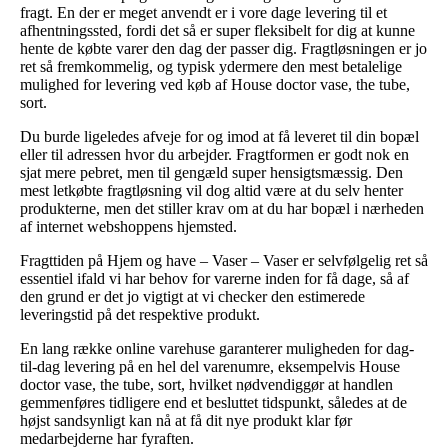
fragt. En der er meget anvendt er i vore dage levering til et
afhentningssted, fordi det så er super fleksibelt for dig at kunne
hente de købte varer den dag der passer dig. Fragtløsningen er jo
ret så fremkommelig, og typisk ydermere den mest betalelige
mulighed for levering ved køb af House doctor vase, the tube,
sort.
Du burde ligeledes afveje for og imod at få leveret til din bopæl
eller til adressen hvor du arbejder. Fragtformen er godt nok en
sjat mere pebret, men til gengæld super hensigtsmæssig. Den
mest letkøbte fragtløsning vil dog altid være at du selv henter
produkterne, men det stiller krav om at du har bopæl i nærheden
af internet webshoppens hjemsted.
Fragttiden på Hjem og have – Vaser – Vaser er selvfølgelig ret så
essentiel ifald vi har behov for varerne inden for få dage, så af
den grund er det jo vigtigt at vi checker den estimerede
leveringstid på det respektive produkt.
En lang række online varehuse garanterer muligheden for dag-
til-dag levering på en hel del varenumre, eksempelvis House
doctor vase, the tube, sort, hvilket nødvendiggør at handlen
gemmenføres tidligere end et besluttet tidspunkt, således at de
højst sandsynligt kan nå at få dit nye produkt klar før
medarbejderne har fyraften.