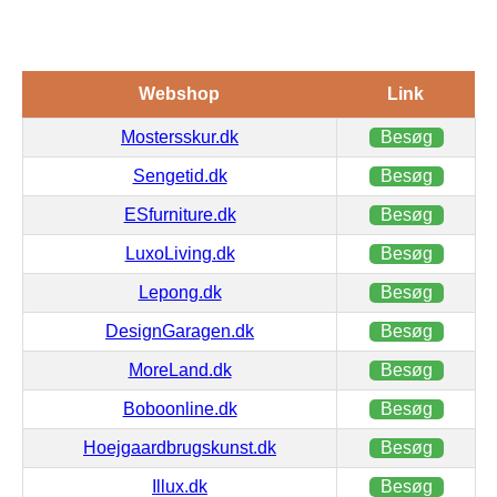
Webshop
Link
Mostersskur.dk
Besøg
Sengetid.dk
Besøg
ESfurniture.dk
Besøg
LuxoLiving.dk
Besøg
Lepong.dk
Besøg
DesignGaragen.dk
Besøg
MoreLand.dk
Besøg
Boboonline.dk
Besøg
Hoejgaardbrugskunst.dk
Besøg
Illux.dk
Besøg