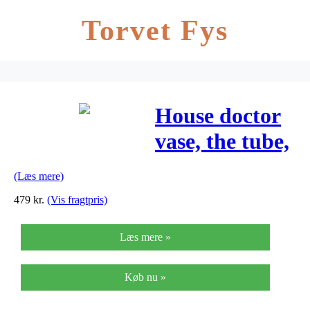
Torvet Fys
House doctor
vase, the tube,
sort
(Læs mere)
479
kr.
(Vis fragtpris)
Læs mere »
Køb nu »