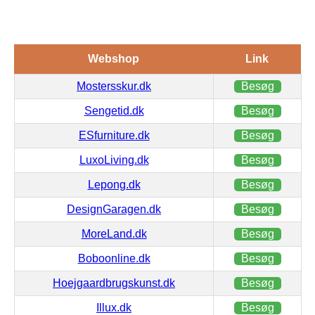
Webshop
Link
Mostersskur.dk
Besøg
Sengetid.dk
Besøg
ESfurniture.dk
Besøg
LuxoLiving.dk
Besøg
Lepong.dk
Besøg
DesignGaragen.dk
Besøg
MoreLand.dk
Besøg
Boboonline.dk
Besøg
Hoejgaardbrugskunst.dk
Besøg
Illux.dk
Besøg