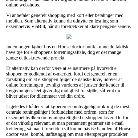
online webshops.
Vi anbefaler generelt shopping med kort eller betalinger med
mobilen. Som alternativ kunne du udnytte en løsning som
eksempelvis ViaBill, når du foretrækker at klare pengene senere.
Inden nogen køber hos en House doctor butik kunne de faktisk
have øje for e-shoppens forretningsaftale, dog er det mange
gange et tidskrævende projekt.
Et alternativ kan derfor være at se nærmere på hvorvidt e-
shoppen er godkendt af e-mærket, fordi det generelt er en
forsikring om at e-shoppen følger de danske love, udover at
online forretningen jævnligt vurderes af jurister der kender til
lovgivningen. Det giver dig mulighed for støtte, såfremt du
bliver udsat for dilemmaer ved din ordre.
Ligeledes tilråder vi at køberen er omhyggelig omkring de mest
centrale retningslinjer i forbindelse med ordren, som for
eksempel hvilken ombytningsrettighed e-shoppen lover. Derfor
er det virkelig relevant, at man permanent gemmer sin e-mail
kvittering, så man i fremtiden vil kunne påvise handlen af House
doctor vase, kombi, uafhængig om man efterspørger produkter