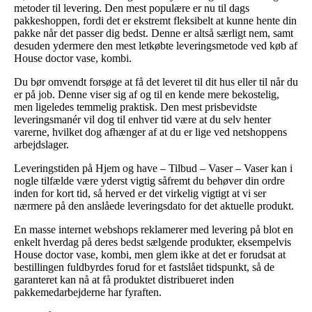
metoder til levering. Den mest populære er nu til dags
pakkeshoppen, fordi det er ekstremt fleksibelt at kunne hente din
pakke når det passer dig bedst. Denne er altså særligt nem, samt
desuden ydermere den mest letkøbte leveringsmetode ved køb af
House doctor vase, kombi.
Du bør omvendt forsøge at få det leveret til dit hus eller til når du
er på job. Denne viser sig af og til en kende mere bekostelig,
men ligeledes temmelig praktisk. Den mest prisbevidste
leveringsmanér vil dog til enhver tid være at du selv henter
varerne, hvilket dog afhænger af at du er lige ved netshoppens
arbejdslager.
Leveringstiden på Hjem og have – Tilbud – Vaser – Vaser kan i
nogle tilfælde være yderst vigtig såfremt du behøver din ordre
inden for kort tid, så herved er det virkelig vigtigt at vi ser
nærmere på den anslåede leveringsdato for det aktuelle produkt.
En masse internet webshops reklamerer med levering på blot en
enkelt hverdag på deres bedst sælgende produkter, eksempelvis
House doctor vase, kombi, men glem ikke at det er forudsat at
bestillingen fuldbyrdes forud for et fastslået tidspunkt, så de
garanteret kan nå at få produktet distribueret inden
pakkemedarbejderne har fyraften.