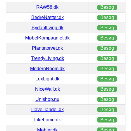
RAW58.dk
Besøg
BedreNætter.dk
Besøg
Bydahlliving.dk
Besøg
MøbelKompagniet.dk
Besøg
Plantetorvet.dk
Besøg
TrendyLiving.dk
Besøg
ModernRoom.dk
Besøg
LuxLight.dk
Besøg
NiceWall.dk
Besøg
Unishop.nu
Besøg
HaveHandel.dk
Besøg
Likehome.dk
Besøg
Møbler.dk
Besøg