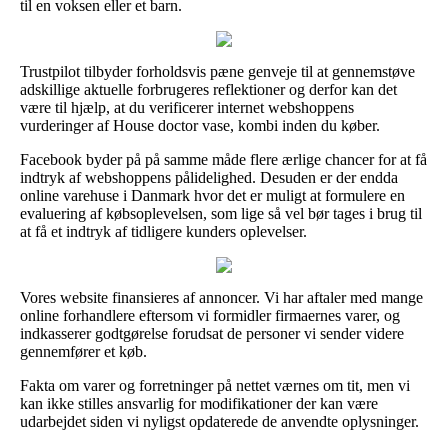
til en voksen eller et barn.
Trustpilot tilbyder forholdsvis pæne genveje til at gennemstøve
adskillige aktuelle forbrugeres reflektioner og derfor kan det
være til hjælp, at du verificerer internet webshoppens
vurderinger af House doctor vase, kombi inden du køber.
Facebook byder på på samme måde flere ærlige chancer for at få
indtryk af webshoppens pålidelighed. Desuden er der endda
online varehuse i Danmark hvor det er muligt at formulere en
evaluering af købsoplevelsen, som lige så vel bør tages i brug til
at få et indtryk af tidligere kunders oplevelser.
Vores website finansieres af annoncer. Vi har aftaler med mange
online forhandlere eftersom vi formidler firmaernes varer, og
indkasserer godtgørelse forudsat de personer vi sender videre
gennemfører et køb.
Fakta om varer og forretninger på nettet værnes om tit, men vi
kan ikke stilles ansvarlig for modifikationer der kan være
udarbejdet siden vi nyligst opdaterede de anvendte oplysninger.