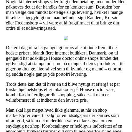
Nogle få internet shops yder fragt uden betaling, men undertiden
påkræves det at der handles for en konkret sum. Desuden bør
man vælge den mindst kostelige slags levering, hvilket i mange
tilfælde – ligegyldigt om man befinder sig i Randers, Korsør
eller Fredensborg – vil være at få fragtfirmaet til at bringe din
ordre til et udleveringssted.
Det er i dag ultra let gængeligt for os alle at finde frem til de
bedste priser i blandt flere internet butikker i Danmark, og til
gengæld har adskillige House doctor online shops fundet det
nødvendigt at stampe priserne på mange af deres produkter – til
piger og drenge, lige så vel som til kvinder og mænd – enormt,
og endda nogle gange yde portofri levering.
Trods dette kan det til hver en tid blive nyttigt at eftergå et par
forskellige netshops efter rabatkoder på House doctor vase,
kombi før du færdiggør din shopping, således at man er
velinformeret til at indhente den laveste pris.
Man skal lige meget hvad ikke glemme, at når en shop
markedsfører varer til salg for en udsalgspris der kan ses som
uhørt god, så kan det undertiden være et faresignal om en
snydagtig netshop. Kortbetalinger er heldigvis indbefattet af en
anordning, hvilket skærmer dig som kunde overfor svindlende