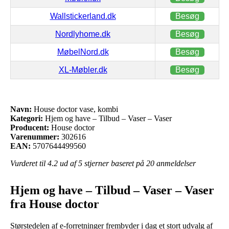
Wallstickerland.dk
Besøg
Nordlyhome.dk
Besøg
MøbelNord.dk
Besøg
XL-Møbler.dk
Besøg
Navn:
House doctor vase, kombi
Kategori:
Hjem og have – Tilbud – Vaser – Vaser
Producent:
House doctor
Varenummer:
302616
EAN:
5707644499560
Vurderet til
4.2
ud af 5 stjerner baseret på
20
anmeldelser
Hjem og have – Tilbud – Vaser – Vaser
fra House doctor
Størstedelen af e-forretninger frembyder i dag et stort udvalg af