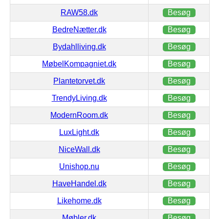
RAW58.dk
Besøg
BedreNætter.dk
Besøg
Bydahlliving.dk
Besøg
MøbelKompagniet.dk
Besøg
Plantetorvet.dk
Besøg
TrendyLiving.dk
Besøg
ModernRoom.dk
Besøg
LuxLight.dk
Besøg
NiceWall.dk
Besøg
Unishop.nu
Besøg
HaveHandel.dk
Besøg
Likehome.dk
Besøg
Møbler.dk
Besøg