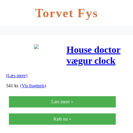
Torvet Fys
House doctor
vægur clock
couture grå
(Læs mere)
ø30 cm
541
kr.
(Vis fragtpris)
Læs mere »
Køb nu »