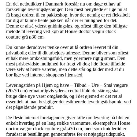
En del netbutikker i Danmark foreslår nu om dage et hav af
forskellige leveringsløsninger. Den mest benyttede er lige nu at
få bragt ordren til en pakkeshop, hvor det nemlig er ret fleksibelt
for dig at kunne hente pakken når der er mulighed for det.
Denne er altså yderst gnidningsløs, og oftest tillige den billigste
metode til levering ved køb af House doctor vægur clock
couture grå ø30 cm.
Du kunne derudover tænke over at få ordren leveret til din
privatbolig eller til dit arbejdes adresse. Denne bliver som oftest
et hak mere omkostningsfuld, men ydermere rigtig smart. Den
mest prisbevidste mulighed for fragt vil dog i de fleste tilfælde
være selv at hente varerne, men dette står og falder med at du
bor lige ved internet shoppens hjemsted.
Leveringstiden på Hjem og have – Tilbud – Ure – Små vægure
(20-39 cm) er naturligvis yderst central ifald du står og skal
bruge dine nye varer omgående, og i det øjemed er det ret så
essentielt at man besigtiger det estimerede leveringstidspunkt ved
det pågældende produkt.
De fleste internet foretagender giver løfte om levering på blot en
enkelt hverdag på en lang række varenumre, eksempelvis House
doctor vægur clock couture grå ø30 cm, men som imidlertid er
forudsat at bestillingen gennemføres før et nøjagtigt tidspunkt,