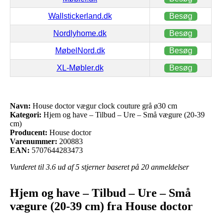
Wallstickerland.dk
Besøg
Nordlyhome.dk
Besøg
MøbelNord.dk
Besøg
XL-Møbler.dk
Besøg
Navn:
House doctor vægur clock couture grå ø30 cm
Kategori:
Hjem og have – Tilbud – Ure – Små vægure (20-39
cm)
Producent:
House doctor
Varenummer:
200883
EAN:
5707644283473
Vurderet til
3.6
ud af 5 stjerner baseret på
20
anmeldelser
Hjem og have – Tilbud – Ure – Små
vægure (20-39 cm) fra House doctor