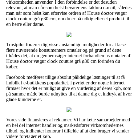
virksomheden anvender. I den forbindelse er det desuden
relevant, at man når som helst bevarer ens faktura e-mail, således
man når som helst kan eftervise ordren af House doctor vægur
clock couture grå ø30 cm, om du er på udkig efter et produkt til
en herre eller dame.
Trustpilot forærer dig visse anstændige muligheder for at læse
flere nuværende konsumenters omtaler og på grund af dette
tilrådes det, at du gennemsøger internet forhandlerens omtaler af
House doctor vægur clock couture grå ø30 cm forinden du
køber.
Facebook medfører tillige absolut pålidelige løsninger til at få
indblik i e-butikkens popularitet. I øvrigt er der nogle internet
firmaer hvor det er muligt at give en vurdering af deres køb, som
på samme måde burde udnyttes til at danne dig et indtryk af hvor
glade kunderne er.
Vores side finansieres af reklamer. Vi har tætte samarbejder med
en hel del internet handler og markedsfører virksomhedernes
tilbud, og indhenter honorar i tilfælde af at den bruger vi sender
videre foretager et køb.