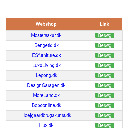
Webshop
Link
Mostersskur.dk
Besøg
Sengetid.dk
Besøg
ESfurniture.dk
Besøg
LuxoLiving.dk
Besøg
Lepong.dk
Besøg
DesignGaragen.dk
Besøg
MoreLand.dk
Besøg
Boboonline.dk
Besøg
Hoejgaardbrugskunst.dk
Besøg
Illux.dk
Besøg