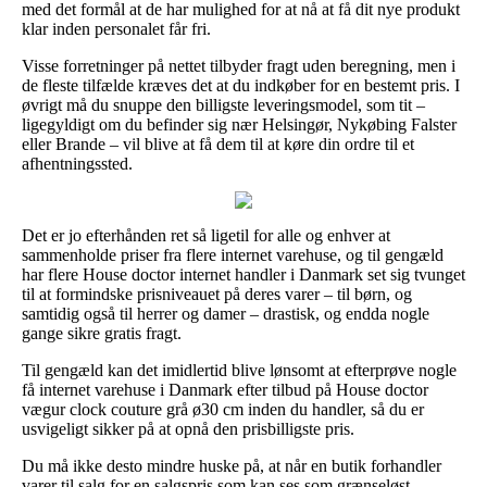
med det formål at de har mulighed for at nå at få dit nye produkt
klar inden personalet får fri.
Visse forretninger på nettet tilbyder fragt uden beregning, men i
de fleste tilfælde kræves det at du indkøber for en bestemt pris. I
øvrigt må du snuppe den billigste leveringsmodel, som tit –
ligegyldigt om du befinder sig nær Helsingør, Nykøbing Falster
eller Brande – vil blive at få dem til at køre din ordre til et
afhentningssted.
Det er jo efterhånden ret så ligetil for alle og enhver at
sammenholde priser fra flere internet varehuse, og til gengæld
har flere House doctor internet handler i Danmark set sig tvunget
til at formindske prisniveauet på deres varer – til børn, og
samtidig også til herrer og damer – drastisk, og endda nogle
gange sikre gratis fragt.
Til gengæld kan det imidlertid blive lønsomt at efterprøve nogle
få internet varehuse i Danmark efter tilbud på House doctor
vægur clock couture grå ø30 cm inden du handler, så du er
usvigeligt sikker på at opnå den prisbilligste pris.
Du må ikke desto mindre huske på, at når en butik forhandler
varer til salg for en salgspris som kan ses som grænseløst