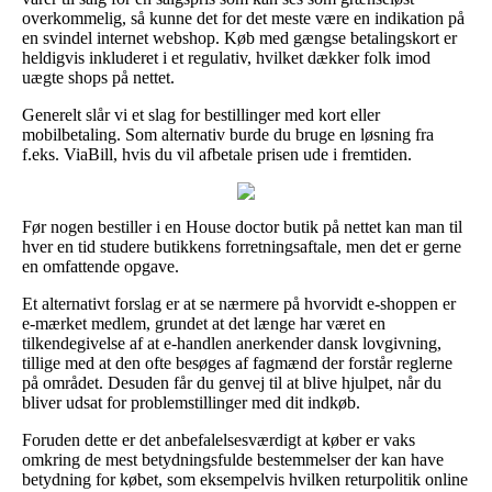
overkommelig, så kunne det for det meste være en indikation på
en svindel internet webshop. Køb med gængse betalingskort er
heldigvis inkluderet i et regulativ, hvilket dækker folk imod
uægte shops på nettet.
Generelt slår vi et slag for bestillinger med kort eller
mobilbetaling. Som alternativ burde du bruge en løsning fra
f.eks. ViaBill, hvis du vil afbetale prisen ude i fremtiden.
Før nogen bestiller i en House doctor butik på nettet kan man til
hver en tid studere butikkens forretningsaftale, men det er gerne
en omfattende opgave.
Et alternativt forslag er at se nærmere på hvorvidt e-shoppen er
e-mærket medlem, grundet at det længe har været en
tilkendegivelse af at e-handlen anerkender dansk lovgivning,
tillige med at den ofte besøges af fagmænd der forstår reglerne
på området. Desuden får du genvej til at blive hjulpet, når du
bliver udsat for problemstillinger med dit indkøb.
Foruden dette er det anbefalelsesværdigt at køber er vaks
omkring de mest betydningsfulde bestemmelser der kan have
betydning for købet, som eksempelvis hvilken returpolitik online