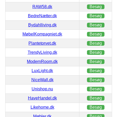
RAW58.dk
Besøg
BedreNætter.dk
Besøg
Bydahlliving.dk
Besøg
MøbelKompagniet.dk
Besøg
Plantetorvet.dk
Besøg
TrendyLiving.dk
Besøg
ModernRoom.dk
Besøg
LuxLight.dk
Besøg
NiceWall.dk
Besøg
Unishop.nu
Besøg
HaveHandel.dk
Besøg
Likehome.dk
Besøg
Møbler.dk
Besøg