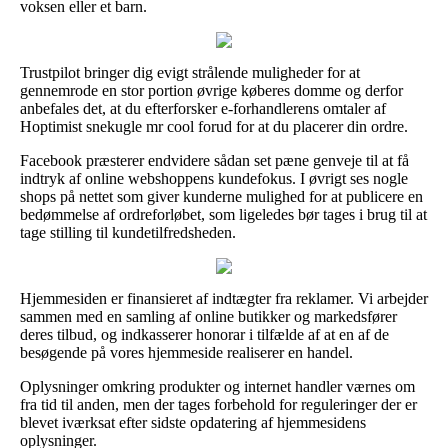
voksen eller et barn.
Trustpilot bringer dig evigt strålende muligheder for at
gennemrode en stor portion øvrige køberes domme og derfor
anbefales det, at du efterforsker e-forhandlerens omtaler af
Hoptimist snekugle mr cool forud for at du placerer din ordre.
Facebook præsterer endvidere sådan set pæne genveje til at få
indtryk af online webshoppens kundefokus. I øvrigt ses nogle
shops på nettet som giver kunderne mulighed for at publicere en
bedømmelse af ordreforløbet, som ligeledes bør tages i brug til at
tage stilling til kundetilfredsheden.
Hjemmesiden er finansieret af indtægter fra reklamer. Vi arbejder
sammen med en samling af online butikker og markedsfører
deres tilbud, og indkasserer honorar i tilfælde af at en af de
besøgende på vores hjemmeside realiserer en handel.
Oplysninger omkring produkter og internet handler værnes om
fra tid til anden, men der tages forbehold for reguleringer der er
blevet iværksat efter sidste opdatering af hjemmesidens
oplysninger.