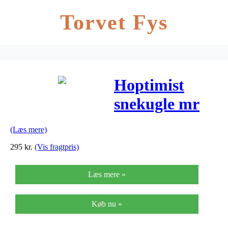
Torvet Fys
Hoptimist
snekugle mr
cool
(Læs mere)
295
kr.
(Vis fragtpris)
Læs mere »
Køb nu »