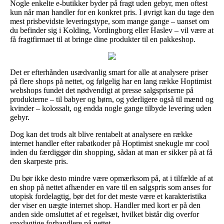
Nogle enkelte e-butikker byder på fragt uden gebyr, men oftest
kun når man handler for en konkret pris. I øvrigt kan du tage den
mest prisbevidste leveringstype, som mange gange – uanset om
du befinder sig i Kolding, Vordingborg eller Haslev – vil være at
få fragtfirmaet til at bringe dine produkter til en pakkeshop.
Det er efterhånden usædvanlig smart for alle at analysere priser
på flere shops på nettet, og følgelig har en lang række Hoptimist
webshops fundet det nødvendigt at presse salgspriserne på
produkterne – til babyer og børn, og yderligere også til mænd og
kvinder – kolossalt, og endda nogle gange tilbyde levering uden
gebyr.
Dog kan det trods alt blive rentabelt at analysere en række
internet handler efter rabatkoder på Hoptimist snekugle mr cool
inden du færdiggør din shopping, sådan at man er sikker på at få
den skarpeste pris.
Du bør ikke desto mindre være opmærksom på, at i tilfælde af at
en shop på nettet afhænder en vare til en salgspris som anses for
utopisk fordelagtig, bør det for det meste være et karakteristika
der viser en uægte internet shop. Handler med kort er på den
anden side omsluttet af et regelsæt, hvilket bistår dig overfor
snydagtige forhandlere på nettet.