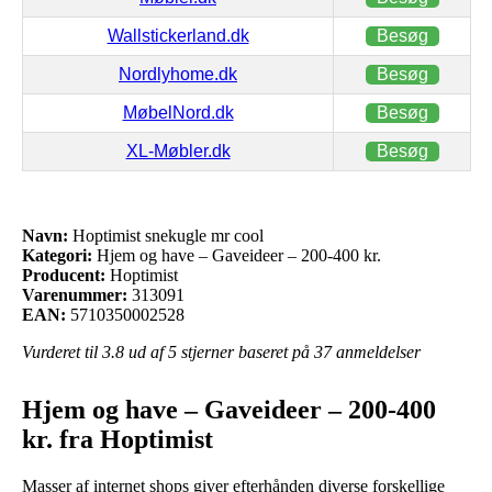
Wallstickerland.dk
Besøg
Nordlyhome.dk
Besøg
MøbelNord.dk
Besøg
XL-Møbler.dk
Besøg
Navn:
Hoptimist snekugle mr cool
Kategori:
Hjem og have – Gaveideer – 200-400 kr.
Producent:
Hoptimist
Varenummer:
313091
EAN:
5710350002528
Vurderet til
3.8
ud af 5 stjerner baseret på
37
anmeldelser
Hjem og have – Gaveideer – 200-400
kr. fra Hoptimist
Masser af internet shops giver efterhånden diverse forskellige