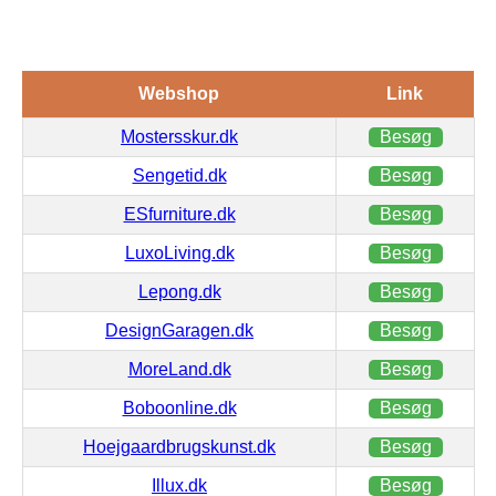
Webshop
Link
Mostersskur.dk
Besøg
Sengetid.dk
Besøg
ESfurniture.dk
Besøg
LuxoLiving.dk
Besøg
Lepong.dk
Besøg
DesignGaragen.dk
Besøg
MoreLand.dk
Besøg
Boboonline.dk
Besøg
Hoejgaardbrugskunst.dk
Besøg
Illux.dk
Besøg