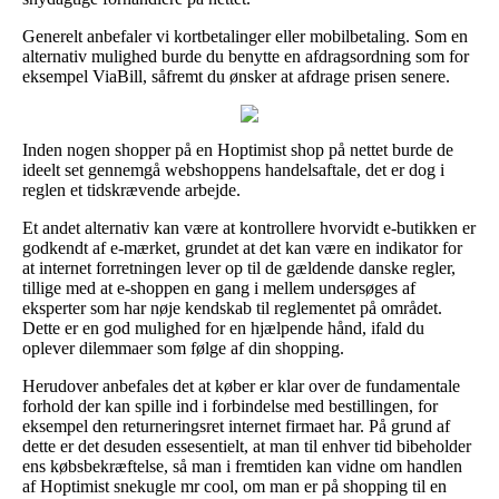
Generelt anbefaler vi kortbetalinger eller mobilbetaling. Som en
alternativ mulighed burde du benytte en afdragsordning som for
eksempel ViaBill, såfremt du ønsker at afdrage prisen senere.
Inden nogen shopper på en Hoptimist shop på nettet burde de
ideelt set gennemgå webshoppens handelsaftale, det er dog i
reglen et tidskrævende arbejde.
Et andet alternativ kan være at kontrollere hvorvidt e-butikken er
godkendt af e-mærket, grundet at det kan være en indikator for
at internet forretningen lever op til de gældende danske regler,
tillige med at e-shoppen en gang i mellem undersøges af
eksperter som har nøje kendskab til reglementet på området.
Dette er en god mulighed for en hjælpende hånd, ifald du
oplever dilemmaer som følge af din shopping.
Herudover anbefales det at køber er klar over de fundamentale
forhold der kan spille ind i forbindelse med bestillingen, for
eksempel den returneringsret internet firmaet har. På grund af
dette er det desuden essesentielt, at man til enhver tid bibeholder
ens købsbekræftelse, så man i fremtiden kan vidne om handlen
af Hoptimist snekugle mr cool, om man er på shopping til en