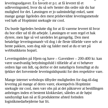
leveringsudgaver. En favorit er p.t. at få leveret til et
udleveringssted, hvor du så selv henter din ordre når du har
mulighed for det. Løsningen er jo ualmindeligt enkel, samt
mange gange ligeledes den mest prisbevidste leveringsmetode
ved køb af Hoptimist snekugle mr cool.
Du burde ligeledes beslutte dig for at få varerne leveret til hvor
du bor eller ud til dit arbejde. Løsningen er som regel et hak
dyrere, men lige så vel særdeles let gængelig. Den mest
betalelige leveringsmanér vil dog i de fleste tilfælde være selv at
hente pakken, som dog står og falder med at du er tæt på
webbutikkens bopæl.
Leveringstiden på Hjem og have – Gaveideer – 200-400 kr. kan
være usædvanlig betydningsfuld i tilfælde af at vi behøver
ordren lige om lidt, og derfor er det naturligvis fornuftigt at du
tjekker det forventede leveringstidspunkt for den respektive vare.
Mange internet webshops tilbyder muligheden for dag-til-dag
levering på mange af deres varer, eksempelvis Hoptimist
snekugle mr cool, men vær obs på at det påkræver at bestillingen
anbringes inden et bestemt klokkeslæt, således at de højst
sandsynligt kan nå at få produkterne afsted forinden
logistikmedarbejderne har fri.