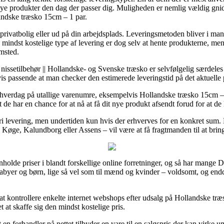
nye produkter den dag der passer dig. Muligheden er nemlig vældig gnid
andske træsko 15cm – 1 par.
 privatbolig eller ud på din arbejdsplads. Leveringsmetoden bliver i man
indst kostelige type af levering er dog selv at hente produkterne, men
emsted.
issetilbehør || Hollandske- og Svenske træsko er selvfølgelig særdele
gvis passende at man checker den estimerede leveringstid på det aktuelle
hverdag på utallige varenumre, eksempelvis Hollandske træsko 15cm – 1 
t de har en chance for at nå at få dit nye produkt afsendt forud for at de l
fri levering, men undertiden kun hvis der erhverves for en konkret sum.
i Køge, Kalundborg eller Assens – vil være at få fragtmanden til at bring
holde priser i blandt forskellige online forretninger, og så har mange D
 babyer og børn, lige så vel som til mænd og kvinder – voldsomt, og end
 kontrollere enkelte internet webshops efter udsalg på Hollandske træ
 at skaffe sig den mindst kostelige pris.
en forhandler på nettet tilbyder en vare til en salgspris der kan virke 