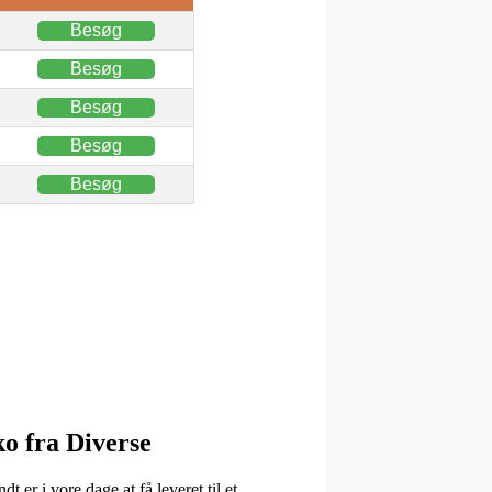
Besøg
Besøg
Besøg
Besøg
Besøg
ko fra Diverse
 er i vore dage at få leveret til et