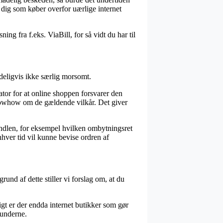
r dig som køber overfor uærlige internet
ng fra f.eks. ViaBill, for så vidt du har til
deligvis ikke særlig morsomt.
tor for at online shoppen forsvarer den
knowhow om de gældende vilkår. Det giver
andlen, for eksempel hvilken ombytningsret
nhver tid vil kunne bevise ordren af
rund af dette stiller vi forslag om, at du
gt er der endda internet butikker som gør
kunderne.