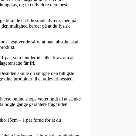
ningsløs, og tit endvidere den mest
ge tilfælde en lille smule dyrere, men på
 den mulighed beroer på at du fysisk
s udslagsgivende såfremt man absolut skal
 produkt.
par, som imidlertid stiller krav om at
ageransatte får fri.
 Desuden skulle du snuppe den billigste
e dine produkter til et udleveringssted.
iverse online shops været nødt til at sænke
da nogle gange garantere fragt uden
sko 15cm – 1 par forud for at du
umådelig beskeden, så burde det undertiden