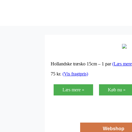
Hollandske træsko 15cm – 1 par
(Læs mere
75
kr.
(Vis fragtpris)
Læs mere »
Køb nu »
Webshop