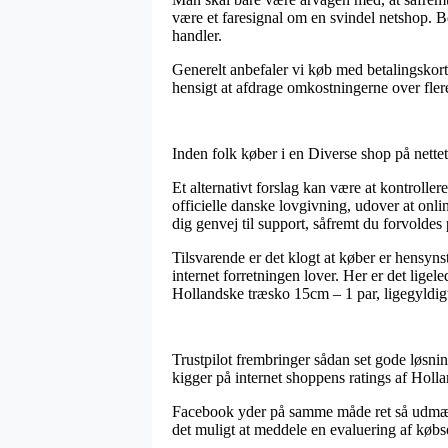
være et faresignal om en svindel netshop. Be
handler.
Generelt anbefaler vi køb med betalingskort 
hensigt at afdrage omkostningerne over fler
Inden folk køber i en Diverse shop på nette
Et alternativt forslag kan være at kontroll
officielle danske lovgivning, udover at on
dig genvej til support, såfremt du forvoldes
Tilsvarende er det klogt at køber er hensyn
internet forretningen lover. Her er det ligel
Hollandske træsko 15cm – 1 par, ligegyldigt 
Trustpilot frembringer sådan set gode løsning
kigger på internet shoppens ratings af Holl
Facebook yder på samme måde ret så udmærked
det muligt at meddele en evaluering af købs