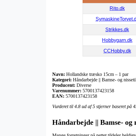
Rito.dk
SymaskineTorvet.
Strikkes.dk
Hobbygarn.dk
CCHobby.dk
Navn:
Hollandske træsko 15cm – 1 par
Kategori:
Håndarbejde || Bamse- og nisseti
Producent:
Diverse
Varenummer:
5700137423158
EAN:
5700137423158
Vurderet til
4.8
ud af 5 stjerner baseret på
4
Håndarbejde || Bamse- og n
Mange forretninger på nettet tildeler heldigv