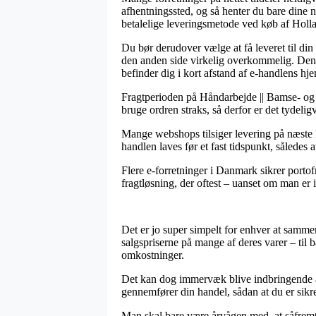
afhentningssted, og så henter du bare dine 
betalelige leveringsmetode ved køb af Holl
Du bør derudover vælge at få leveret til din
den anden side virkelig overkommelig. Den m
befinder dig i kort afstand af e-handlens hj
Fragtperioden på Håndarbejde || Bamse- og n
bruge ordren straks, så derfor er det tydeli
Mange webshops tilsiger levering på næste 
handlen laves før et fast tidspunkt, således a
Flere e-forretninger i Danmark sikrer porto
fragtløsning, der oftest – uanset om man er 
Det er jo super simpelt for enhver at sammen
salgspriserne på mange af deres varer – til
omkostninger.
Det kan dog immervæk blive indbringende at
gennemfører din handel, sådan at du er sikret
Man skal bare være årvågen med, at såfremt 