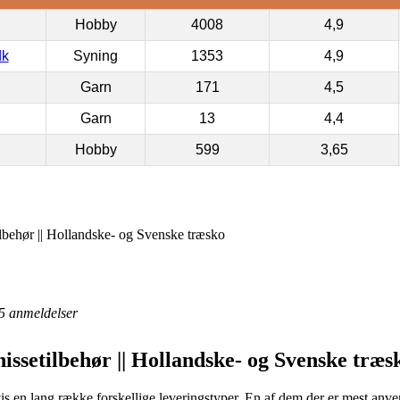
Hobby
4008
4,9
dk
Syning
1353
4,9
Garn
171
4,5
Garn
13
4,4
Hobby
599
3,65
lbehør || Hollandske- og Svenske træsko
5
anmeldelser
issetilbehør || Hollandske- og Svenske træs
is en lang række forskellige leveringstyper. En af dem der er mest anvendt