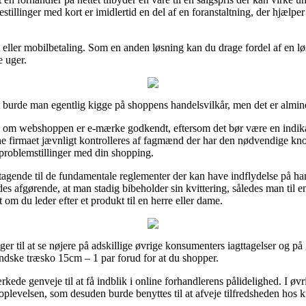
stillinger med kort er imidlertid en del af en foranstaltning, der hjælpe
eller mobilbetaling. Som en anden løsning kan du drage fordel af en løsni
e uger.
t burde man egentlig kigge på shoppens handelsvilkår, men det er almin
ere om webshoppen er e-mærke godkendt, eftersom det bør være en indika
line firmaet jævnligt kontrolleres af fagmænd der har den nødvendige 
 problemstillinger med din shopping.
stagende til de fundamentale reglementer der kan have indflydelse på h
edes afgørende, at man stadig bibeholder sin kvittering, således man til e
om du leder efter et produkt til en herre eller dame.
er til at se nøjere på adskillige øvrige konsumenters iagttagelser og på g
andske træsko 15cm – 1 par forud for at du shopper.
e genveje til at få indblik i online forhandlerens pålidelighed. I øvri
oplevelsen, som desuden burde benyttes til at afveje tilfredsheden hos 