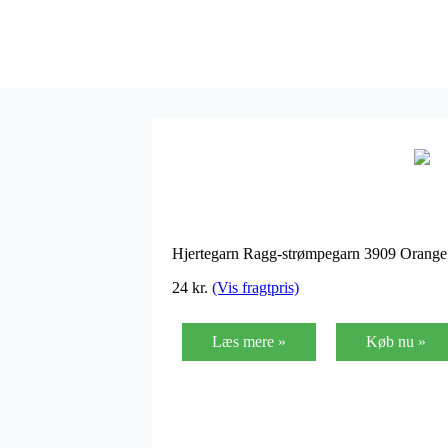
Hjertegarn Ragg-strømpegarn 3909 Orang
24
kr.
(Vis fragtpris)
Læs mere »
Køb nu »