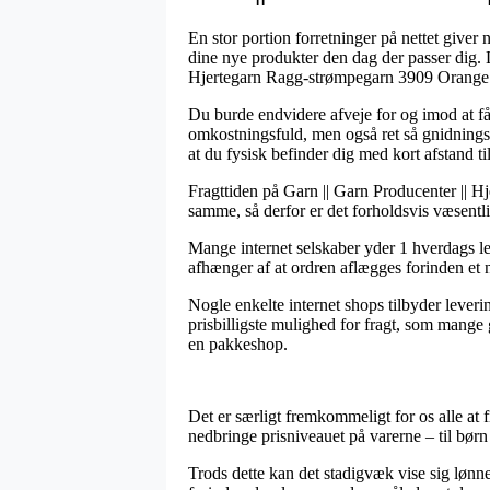
En stor portion forretninger på nettet giver 
dine nye produkter den dag der passer dig. 
Hjertegarn Ragg-strømpegarn 3909 Orange
Du burde endvidere afveje for og imod at få p
omkostningsfuld, men også ret så gnidningsl
at du fysisk befinder dig med kort afstand 
Fragttiden på Garn || Garn Producenter || 
samme, så derfor er det forholdsvis væsentli
Mange internet selskaber yder 1 hverdags 
afhænger af at ordren aflægges forinden et nø
Nogle enkelte internet shops tilbyder leve
prisbilligste mulighed for fragt, som mange 
en pakkeshop.
Det er særligt fremkommeligt for os alle at f
nedbringe prisniveauet på varerne – til bør
Trods dette kan det stadigvæk vise sig lønn