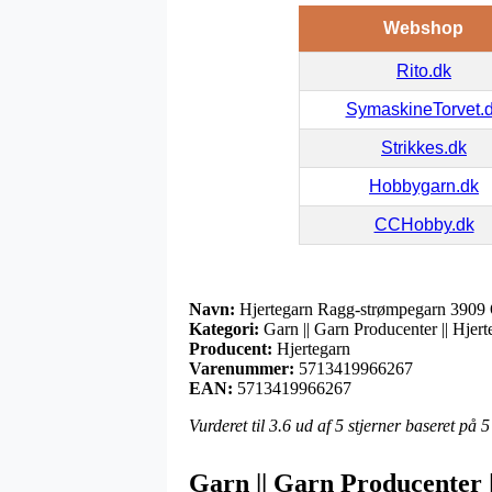
Webshop
Rito.dk
SymaskineTorvet.
Strikkes.dk
Hobbygarn.dk
CCHobby.dk
Navn:
Hjertegarn Ragg-strømpegarn 3909
Kategori:
Garn || Garn Producenter || Hjer
Producent:
Hjertegarn
Varenummer:
5713419966267
EAN:
5713419966267
Vurderet til
3.6
ud af 5 stjerner baseret på
5
Garn || Garn Producenter 