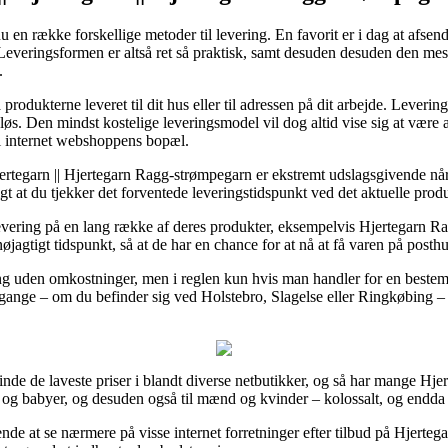
nu en række forskellige metoder til levering. En favorit er i dag at afse
Leveringsformen er altså ret så praktisk, samt desuden desuden den mes
.
rodukterne leveret til dit hus eller til adressen på dit arbejde. Leverin
øs. Den mindst kostelige leveringsmodel vil dog altid vise sig at være a
til internet webshoppens bopæl.
Hjertegarn || Hjertegarn Ragg-strømpegarn er ekstremt udslagsgivende n
gt at du tjekker det forventede leveringstidspunkt ved det aktuelle prod
levering på en lang række af deres produkter, eksempelvis Hjertegarn
jagtigt tidspunkt, så at de har en chance for at nå at få varen på posthus
ring uden omkostninger, men i reglen kun hvis man handler for en beste
gange – om du befinder sig ved Holstebro, Slagelse eller Ringkøbing – er
inde de laveste priser i blandt diverse netbutikker, og så har mange Hjert
n og babyer, og desuden også til mænd og kvinder – kolossalt, og endda 
ende at se nærmere på visse internet forretninger efter tilbud på Hjer