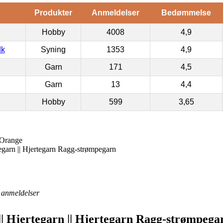
Produkter
Anmeldelser
Bedømmelse
Hobby
4008
4,9
dk
Syning
1353
4,9
Garn
171
4,5
Garn
13
4,4
Hobby
599
3,65
 Orange
tegarn || Hjertegarn Ragg-strømpegarn
anmeldelser
|| Hjertegarn || Hjertegarn Ragg-strømpega