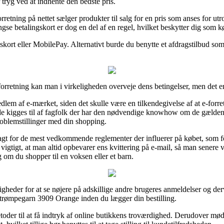
 tryg ved at indhente den bedste pris.
retning på nettet sælger produkter til salg for en pris som anses for utr
se betalingskort er dog en del af en regel, hvilket beskytter dig som k
gskort eller MobilePay. Alternativt burde du benytte et afdragstilbud som 
rretning kan man i virkeligheden overveje dens betingelser, men det er 
edlem af e-mærket, siden det skulle være en tilkendegivelse af at e-forr
nde kigges til af fagfolk der har den nødvendige knowhow om de gælde
roblemstillinger med din shopping.
 vagt for de mest vedkommende reglementer der influerer på købet, som 
 vigtigt, at man altid opbevarer ens kvittering på e-mail, så man senere
m du shopper til en voksen eller et barn.
igheder for at se nøjere på adskillige andre brugeres anmeldelser og der
strømpegarn 3909 Orange inden du lægger din bestilling.
oder til at få indtryk af online butikkens troværdighed. Derudover mød