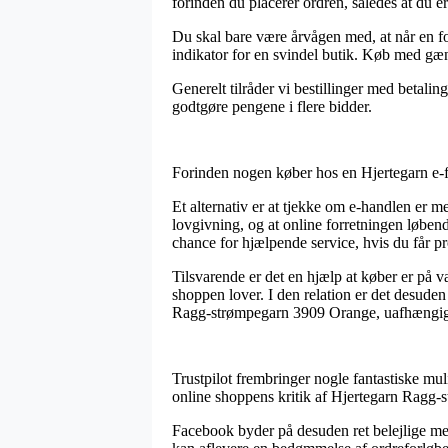
forinden du placerer ordren, således at du er
Du skal bare være årvågen med, at når en for
indikator for en svindel butik. Køb med gæng
Generelt tilråder vi bestillinger med betalin
godtgøre pengene i flere bidder.
Forinden nogen køber hos en Hjertegarn e-fo
Et alternativ er at tjekke om e-handlen er m
lovgivning, og at online forretningen løbe
chance for hjælpende service, hvis du får p
Tilsvarende er det en hjælp at køber er på
shoppen lover. I den relation er det desuden
Ragg-strømpegarn 3909 Orange, uafhængig o
Trustpilot frembringer nogle fantastiske mul
online shoppens kritik af Hjertegarn Ragg-
Facebook byder på desuden ret belejlige met