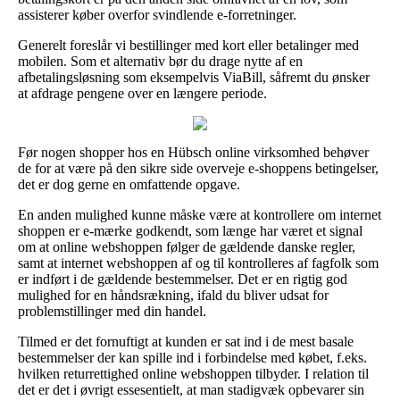
assisterer køber overfor svindlende e-forretninger.
Generelt foreslår vi bestillinger med kort eller betalinger med
mobilen. Som et alternativ bør du drage nytte af en
afbetalingsløsning som eksempelvis ViaBill, såfremt du ønsker
at afdrage pengene over en længere periode.
Før nogen shopper hos en Hübsch online virksomhed behøver
de for at være på den sikre side overveje e-shoppens betingelser,
det er dog gerne en omfattende opgave.
En anden mulighed kunne måske være at kontrollere om internet
shoppen er e-mærke godkendt, som længe har været et signal
om at online webshoppen følger de gældende danske regler,
samt at internet webshoppen af og til kontrolleres af fagfolk som
er indført i de gældende bestemmelser. Det er en rigtig god
mulighed for en håndsrækning, ifald du bliver udsat for
problemstillinger med din handel.
Tilmed er det fornuftigt at kunden er sat ind i de mest basale
bestemmelser der kan spille ind i forbindelse med købet, f.eks.
hvilken returrettighed online webshoppen tilbyder. I relation til
det er det i øvrigt essesentielt, at man stadigvæk opbevarer sin