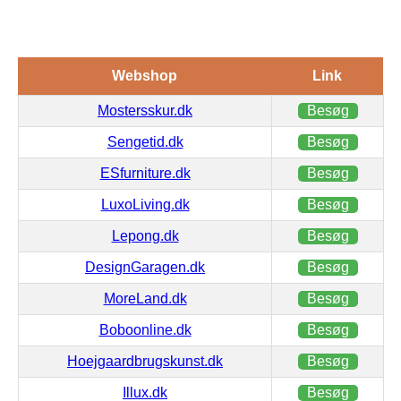
Webshop
Link
Mostersskur.dk
Besøg
Sengetid.dk
Besøg
ESfurniture.dk
Besøg
LuxoLiving.dk
Besøg
Lepong.dk
Besøg
DesignGaragen.dk
Besøg
MoreLand.dk
Besøg
Boboonline.dk
Besøg
Hoejgaardbrugskunst.dk
Besøg
Illux.dk
Besøg