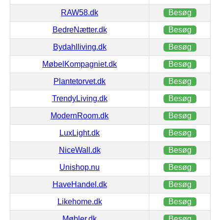
RAW58.dk
Besøg
BedreNætter.dk
Besøg
Bydahlliving.dk
Besøg
MøbelKompagniet.dk
Besøg
Plantetorvet.dk
Besøg
TrendyLiving.dk
Besøg
ModernRoom.dk
Besøg
LuxLight.dk
Besøg
NiceWall.dk
Besøg
Unishop.nu
Besøg
HaveHandel.dk
Besøg
Likehome.dk
Besøg
Møbler.dk
Besøg