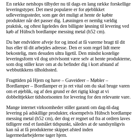
En række netshops tilbyder nu til dags en lang række forskellige
leveringstyper. Det mest populære er for øjeblikket
udleveringssteder, som gør det muligt at hente de købte
produkter når det passer dig. Løsningen er nemlig vældig
praktisk, og oftest ligeledes den billigste løsning til levering ved
køb af Hübsch bordlampe messing metal (h52 cm).
Du bør endvidere afveje for og imod at få varerne bragt til dit
hus eller til dit arbejdes adresse. Den er som regel lidt mere
bekostelig, men desuden ultra ligetil. Den mindst kostelige
leveringsform vil dog utvivlsomt være selv at hente produkterne,
som dog stiller krav om at du befinder dig i kort afstand af
webbutikkens tilholdssted.
Fragttiden på Hjem og have – Gaveideer – Møbler –
Bordlamper – Bordlamper er jo ret vital om du skal bruge varen
om et øjeblik, og af den grund er det rigtig klogt at vi
dobbelttjekker tidshorisonten for levering for den relevante vare.
Mange internet virksomheder stiller garanti om dag-til-dag
levering på adskillige produkter, eksempelvis Hübsch bordlampe
messing metal (h52 cm), der dog er regnet ud fra at ordren laves
tidligere end et fastslået tidspunkt, således at de sandsynligvis
kan nå at få produkterne skippet afsted inden
lagermedarbejderne tager hjem.