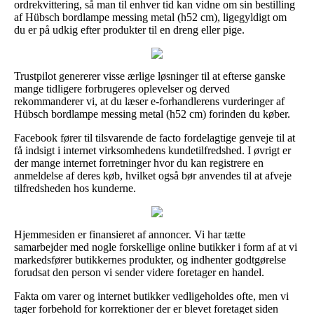
ordrekvittering, så man til enhver tid kan vidne om sin bestilling
af Hübsch bordlampe messing metal (h52 cm), ligegyldigt om
du er på udkig efter produkter til en dreng eller pige.
Trustpilot genererer visse ærlige løsninger til at efterse ganske
mange tidligere forbrugeres oplevelser og derved
rekommanderer vi, at du læser e-forhandlerens vurderinger af
Hübsch bordlampe messing metal (h52 cm) forinden du køber.
Facebook fører til tilsvarende de facto fordelagtige genveje til at
få indsigt i internet virksomhedens kundetilfredshed. I øvrigt er
der mange internet forretninger hvor du kan registrere en
anmeldelse af deres køb, hvilket også bør anvendes til at afveje
tilfredsheden hos kunderne.
Hjemmesiden er finansieret af annoncer. Vi har tætte
samarbejder med nogle forskellige online butikker i form af at vi
markedsfører butikkernes produkter, og indhenter godtgørelse
forudsat den person vi sender videre foretager en handel.
Fakta om varer og internet butikker vedligeholdes ofte, men vi
tager forbehold for korrektioner der er blevet foretaget siden