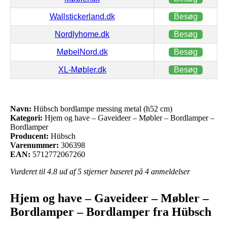
Wallstickerland.dk
Besøg
Nordlyhome.dk
Besøg
MøbelNord.dk
Besøg
XL-Møbler.dk
Besøg
Navn:
Hübsch bordlampe messing metal (h52 cm)
Kategori:
Hjem og have – Gaveideer – Møbler – Bordlamper –
Bordlamper
Producent:
Hübsch
Varenummer:
306398
EAN:
5712772067260
Vurderet til
4.8
ud af 5 stjerner baseret på
4
anmeldelser
Hjem og have – Gaveideer – Møbler –
Bordlamper – Bordlamper fra Hübsch