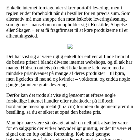
Enkelte internet foretagender sikrer portofri levering, men i
reglen er det forbeholdt når du bestiller for en præcis sum. Som
alternativ må man snuppe den mest letkøbte leveringsløsning,
som gerne – uanset om man opholder sig i Roskilde, Slagelse
eller Skagen – er at få fragtfirmaet til at køre produkterne til et
afhentningssted.
Det har vist sig at være rigtig enkelt for enhver at finde frem til
de bedste priser i blandt diverse internet webshops, og til tak har
mange Hübsch outlets på nettet ikke kunne lade være med at
mindske prisniveauet på mange af deres produkter – til børn,
men ligeledes til mænd og kvinder – voldsomt, og endda nogle
gange garantere gratis levering.
Derfor kan det trods alt vise sig lønsomt at efterse nogle
forskellige internet handler efter rabatkoder på Hübsch
bordlampe messing metal (h52 cm) forinden du gennemfører din
bestilling, så du er sikret at opnå den bedste pris.
Man bør bare være så påvagt, at når en netbutik afsætter varer
for en salgspris der virker besynderligt gunstig, er det tit være et
signal om en fup online forretning. Køb med gængse
betalingskort er på den anden side omfavnet af en lov, som