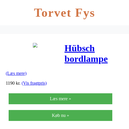
Torvet Fys
Hübsch
bordlampe
messing metal
(Læs mere)
(h52 cm)
1190
kr.
(Vis fragtpris)
Læs mere »
Køb nu »