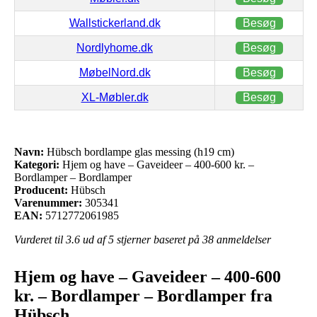
Wallstickerland.dk
Besøg
Nordlyhome.dk
Besøg
MøbelNord.dk
Besøg
XL-Møbler.dk
Besøg
Navn:
Hübsch bordlampe glas messing (h19 cm)
Kategori:
Hjem og have – Gaveideer – 400-600 kr. –
Bordlamper – Bordlamper
Producent:
Hübsch
Varenummer:
305341
EAN:
5712772061985
Vurderet til
3.6
ud af 5 stjerner baseret på
38
anmeldelser
Hjem og have – Gaveideer – 400-600
kr. – Bordlamper – Bordlamper fra
Hübsch