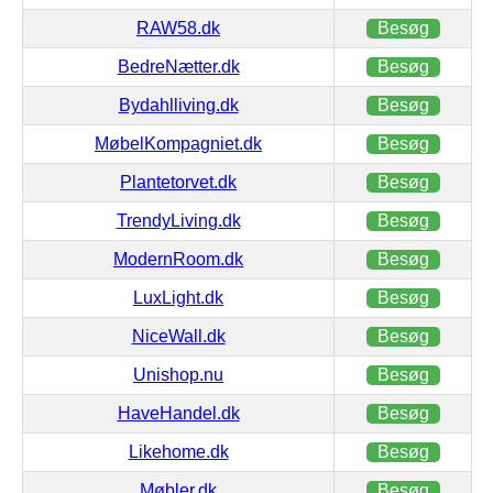
RAW58.dk
Besøg
BedreNætter.dk
Besøg
Bydahlliving.dk
Besøg
MøbelKompagniet.dk
Besøg
Plantetorvet.dk
Besøg
TrendyLiving.dk
Besøg
ModernRoom.dk
Besøg
LuxLight.dk
Besøg
NiceWall.dk
Besøg
Unishop.nu
Besøg
HaveHandel.dk
Besøg
Likehome.dk
Besøg
Møbler.dk
Besøg