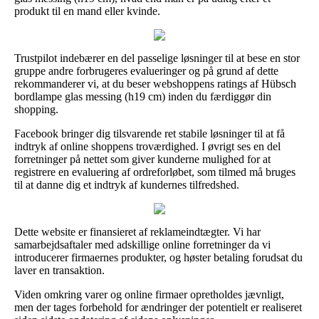
produkt til en mand eller kvinde.
Trustpilot indebærer en del passelige løsninger til at bese en stor
gruppe andre forbrugeres evalueringer og på grund af dette
rekommanderer vi, at du beser webshoppens ratings af Hübsch
bordlampe glas messing (h19 cm) inden du færdiggør din
shopping.
Facebook bringer dig tilsvarende ret stabile løsninger til at få
indtryk af online shoppens troværdighed. I øvrigt ses en del
forretninger på nettet som giver kunderne mulighed for at
registrere en evaluering af ordreforløbet, som tilmed må bruges
til at danne dig et indtryk af kundernes tilfredshed.
Dette website er finansieret af reklameindtægter. Vi har
samarbejdsaftaler med adskillige online forretninger da vi
introducerer firmaernes produkter, og høster betaling forudsat du
laver en transaktion.
Viden omkring varer og online firmaer opretholdes jævnligt,
men der tages forbehold for ændringer der potentielt er realiseret