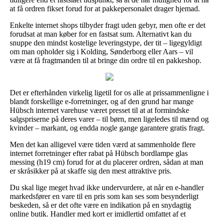
at få ordren fikset forud for at pakkepersonalet drager hjemad.
Enkelte internet shops tilbyder fragt uden gebyr, men ofte er det
forudsat at man køber for en fastsat sum. Alternativt kan du
snuppe den mindst kostelige leveringstype, der tit – ligegyldigt
om man opholder sig i Kolding, Sønderborg eller Aars – vil
være at få fragtmanden til at bringe din ordre til en pakkeshop.
Det er efterhånden virkelig ligetil for os alle at prissammenligne i
blandt forskellige e-forretninger, og af den grund har mange
Hübsch internet varehuse været presset til at at formindske
salgspriserne på deres varer – til børn, men ligeledes til mænd og
kvinder – markant, og endda nogle gange garantere gratis fragt.
Men det kan alligevel være tiden værd at sammenholde flere
internet forretninger efter rabat på Hübsch bordlampe glas
messing (h19 cm) forud for at du placerer ordren, sådan at man
er skråsikker på at skaffe sig den mest attraktive pris.
Du skal lige meget hvad ikke undervurdere, at når en e-handler
markedsfører en vare til en pris som kan ses som besynderligt
beskeden, så er det ofte være en indikation på en snydagtig
online butik. Handler med kort er imidlertid omfattet af et