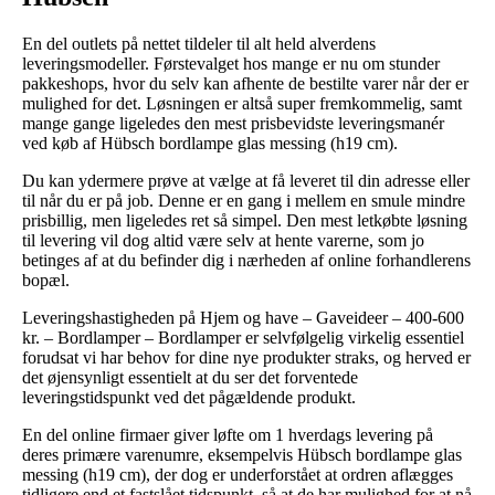
En del outlets på nettet tildeler til alt held alverdens
leveringsmodeller. Førstevalget hos mange er nu om stunder
pakkeshops, hvor du selv kan afhente de bestilte varer når der er
mulighed for det. Løsningen er altså super fremkommelig, samt
mange gange ligeledes den mest prisbevidste leveringsmanér
ved køb af Hübsch bordlampe glas messing (h19 cm).
Du kan ydermere prøve at vælge at få leveret til din adresse eller
til når du er på job. Denne er en gang i mellem en smule mindre
prisbillig, men ligeledes ret så simpel. Den mest letkøbte løsning
til levering vil dog altid være selv at hente varerne, som jo
betinges af at du befinder dig i nærheden af online forhandlerens
bopæl.
Leveringshastigheden på Hjem og have – Gaveideer – 400-600
kr. – Bordlamper – Bordlamper er selvfølgelig virkelig essentiel
forudsat vi har behov for dine nye produkter straks, og herved er
det øjensynligt essentielt at du ser det forventede
leveringstidspunkt ved det pågældende produkt.
En del online firmaer giver løfte om 1 hverdags levering på
deres primære varenumre, eksempelvis Hübsch bordlampe glas
messing (h19 cm), der dog er underforstået at ordren aflægges
tidligere end et fastslået tidspunkt, så at de har mulighed for at nå