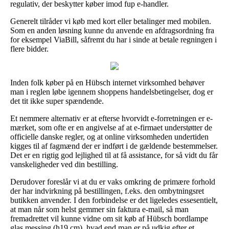
regulativ, der beskytter køber imod fup e-handler.
Generelt tilråder vi køb med kort eller betalinger med mobilen.
Som en anden løsning kunne du anvende en afdragsordning fra
for eksempel ViaBill, såfremt du har i sinde at betale regningen i
flere bidder.
Inden folk køber på en Hübsch internet virksomhed behøver
man i reglen løbe igennem shoppens handelsbetingelser, dog er
det tit ikke super spændende.
Et nemmere alternativ er at efterse hvorvidt e-forretningen er e-
mærket, som ofte er en angivelse af at e-firmaet understøtter de
officielle danske regler, og at online virksomheden undertiden
kigges til af fagmænd der er indført i de gældende bestemmelser.
Det er en rigtig god lejlighed til at få assistance, for så vidt du får
vanskeligheder ved din bestilling.
Derudover foreslår vi at du er vaks omkring de primære forhold
der har indvirkning på bestillingen, f.eks. den ombytningsret
butikken anvender. I den forbindelse er det ligeledes essesentielt,
at man når som helst gemmer sin faktura e-mail, så man
fremadrettet vil kunne vidne om sit køb af Hübsch bordlampe
glas messing (h19 cm), hvad end man er på udkig efter et