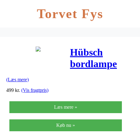
Torvet Fys
Hübsch
bordlampe
glas messing
(Læs mere)
(h19 cm)
499
kr.
(Vis fragtpris)
Læs mere »
Køb nu »