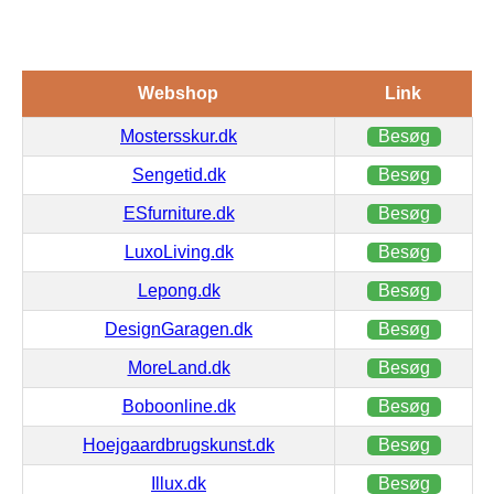
Webshop
Link
Mostersskur.dk
Besøg
Sengetid.dk
Besøg
ESfurniture.dk
Besøg
LuxoLiving.dk
Besøg
Lepong.dk
Besøg
DesignGaragen.dk
Besøg
MoreLand.dk
Besøg
Boboonline.dk
Besøg
Hoejgaardbrugskunst.dk
Besøg
Illux.dk
Besøg