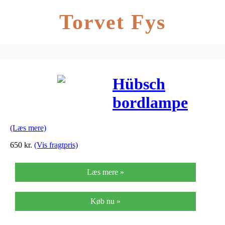
Torvet Fys
Hübsch
bordlampe
beton/glas
(Læs mere)
650
kr.
(Vis fragtpris)
Læs mere »
Køb nu »