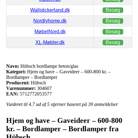
Wallstickerland.dk
Besøg
Nordlyhome.dk
Besøg
MøbelNord.dk
Besøg
XL-Møbler.dk
Besøg
Navn:
Hübsch bordlampe beton/glas
Kategori:
Hjem og have – Gaveideer – 600-800 kr. –
Bordlamper – Bordlamper
Producent:
Hübsch
Varenummer:
304607
EAN:
5712772053577
Vurderet til
4.7
ud af 5 stjerner baseret på
39
anmeldelser
Hjem og have – Gaveideer – 600-800
kr. – Bordlamper – Bordlamper fra
Hübsch