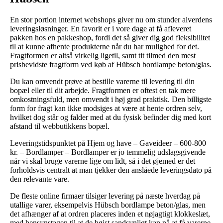
En stor portion internet webshops giver nu om stunder alverdens
leveringsløsninger. En favorit er i vore dage at få afleveret
pakken hos en pakkeshop, fordi det så giver dig god fleksibilitet
til at kunne afhente produkterne når du har mulighed for det.
Fragtformen er altså virkelig ligetil, samt tit tilmed den mest
prisbevidste fragtform ved køb af Hübsch bordlampe beton/glas.
Du kan omvendt prøve at bestille varerne til levering til din
bopæl eller til dit arbejde. Fragtformen er oftest en tak mere
omkostningsfuld, men omvendt i høj grad praktisk. Den billigste
form for fragt kan ikke modsiges at være at hente ordren selv,
hvilket dog står og falder med at du fysisk befinder dig med kort
afstand til webbutikkens bopæl.
Leveringstidspunktet på Hjem og have – Gaveideer – 600-800
kr. – Bordlamper – Bordlamper er jo temmelig udslagsgivende
når vi skal bruge varerne lige om lidt, så i det øjemed er det
forholdsvis centralt at man tjekker den anslåede leveringsdato på
den relevante vare.
De fleste online firmaer tilsiger levering på næste hverdag på
utallige varer, eksempelvis Hübsch bordlampe beton/glas, men
det afhænger af at ordren placeres inden et nøjagtigt klokkeslæt,
med hensynstagen til at de højst sandsynligt kan nå at få varerne