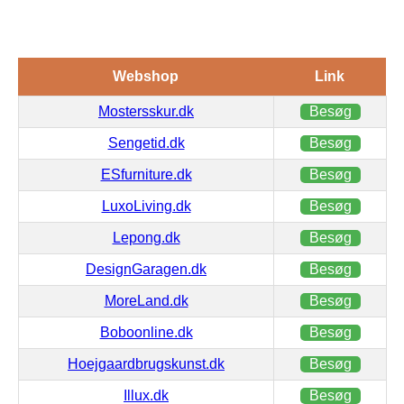
Webshop
Link
Mostersskur.dk
Besøg
Sengetid.dk
Besøg
ESfurniture.dk
Besøg
LuxoLiving.dk
Besøg
Lepong.dk
Besøg
DesignGaragen.dk
Besøg
MoreLand.dk
Besøg
Boboonline.dk
Besøg
Hoejgaardbrugskunst.dk
Besøg
Illux.dk
Besøg