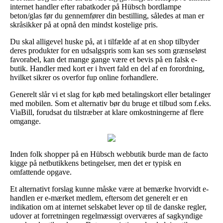
internet handler efter rabatkoder på Hübsch bordlampe
beton/glas før du gennemfører din bestilling, således at man er
skråsikker på at opnå den mindst kostelige pris.
Du skal alligevel huske på, at i tilfælde af at en shop tilbyder
deres produkter for en udsalgspris som kan ses som grænseløst
favorabel, kan det mange gange være et bevis på en falsk e-
butik. Handler med kort er i hvert fald en del af en forordning,
hvilket sikrer os overfor fup online forhandlere.
Generelt slår vi et slag for køb med betalingskort eller betalinger
med mobilen. Som et alternativ bør du bruge et tilbud som f.eks.
ViaBill, forudsat du tilstræber at klare omkostningerne af flere
omgange.
Inden folk shopper på en Hübsch webbutik burde man de facto
kigge på netbutikkens betingelser, men det er typisk en
omfattende opgave.
Et alternativt forslag kunne måske være at bemærke hvorvidt e-
handlen er e-mærket medlem, eftersom det generelt er en
indikation om at internet selskabet lever op til de danske regler,
udover at forretningen regelmæssigt overværes af sagkyndige