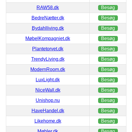
RAW58.dk
Besøg
BedreNætter.dk
Besøg
Bydahlliving.dk
Besøg
MøbelKompagniet.dk
Besøg
Plantetorvet.dk
Besøg
TrendyLiving.dk
Besøg
ModernRoom.dk
Besøg
LuxLight.dk
Besøg
NiceWall.dk
Besøg
Unishop.nu
Besøg
HaveHandel.dk
Besøg
Likehome.dk
Besøg
Møbler.dk
Besøg