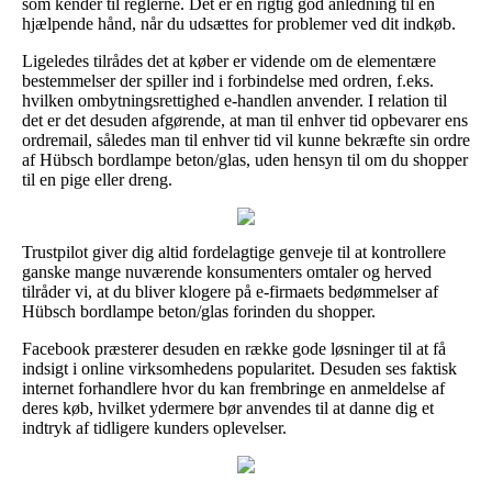
som kender til reglerne. Det er en rigtig god anledning til en
hjælpende hånd, når du udsættes for problemer ved dit indkøb.
Ligeledes tilrådes det at køber er vidende om de elementære
bestemmelser der spiller ind i forbindelse med ordren, f.eks.
hvilken ombytningsrettighed e-handlen anvender. I relation til
det er det desuden afgørende, at man til enhver tid opbevarer ens
ordremail, således man til enhver tid vil kunne bekræfte sin ordre
af Hübsch bordlampe beton/glas, uden hensyn til om du shopper
til en pige eller dreng.
Trustpilot giver dig altid fordelagtige genveje til at kontrollere
ganske mange nuværende konsumenters omtaler og herved
tilråder vi, at du bliver klogere på e-firmaets bedømmelser af
Hübsch bordlampe beton/glas forinden du shopper.
Facebook præsterer desuden en række gode løsninger til at få
indsigt i online virksomhedens popularitet. Desuden ses faktisk
internet forhandlere hvor du kan frembringe en anmeldelse af
deres køb, hvilket ydermere bør anvendes til at danne dig et
indtryk af tidligere kunders oplevelser.