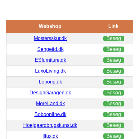
Webshop
Link
Mostersskur.dk
Besøg
Sengetid.dk
Besøg
ESfurniture.dk
Besøg
LuxoLiving.dk
Besøg
Lepong.dk
Besøg
DesignGaragen.dk
Besøg
MoreLand.dk
Besøg
Boboonline.dk
Besøg
Hoejgaardbrugskunst.dk
Besøg
Illux.dk
Besøg