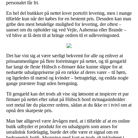
personalet får fri.
En hel del butikker på nettet lover portofri levering, men i mange
tilfælde kun når der købes for en bestemt pris. Desuden kan man
gribe den mest betalelige mulighed for levering, der oftest –
uanset om du opholder sig ved Vejle, Aabenraa eller Brande –
vil blive at få dem til at bringe ordren til et udleveringssted.
Det har vist sig at være særligt bekvemt for alle og enhver at
prissammenligne på flere forretninger på nettet, og til gengæld
har langt de fleste Hübsch e-firmaer ikke kunne slippe for at
nedsætte udsalgspriserne på en række af deres varer – til børn,
og ligeledes til mænd og kvinder – betragteligt, og endda nogle
gange præstere fragt uden beregning.
Til gengæld kan det trods alt vise sig lønsomt at inspicere et par
firmaer på nettet efter rabat på Hübsch bord m/magasinholder
sort metal før du placerer ordren, sådan at du ikke er i tvivl om at
opnå den skarpeste pris.
Man bør alligevel være årvågen med, at i tilfælde af at en online
butik udbyder et produkt for en udsalgspris som anses for
urealistisk fordelagtig, burde det ofte være et signal om en
bedragerisk butik. Shopping med kort er trods alt inkluderet i