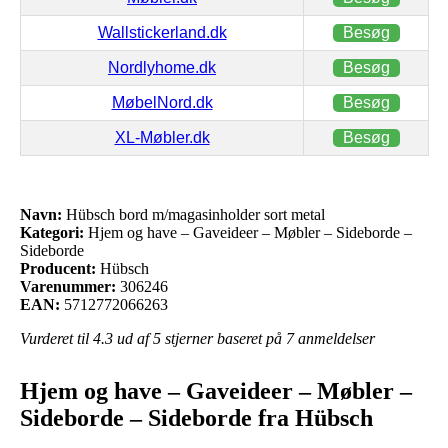
Wallstickerland.dk
Besøg
Nordlyhome.dk
Besøg
MøbelNord.dk
Besøg
XL-Møbler.dk
Besøg
Navn:
Hübsch bord m/magasinholder sort metal
Kategori:
Hjem og have – Gaveideer – Møbler – Sideborde –
Sideborde
Producent:
Hübsch
Varenummer:
306246
EAN:
5712772066263
Vurderet til
4.3
ud af 5 stjerner baseret på
7
anmeldelser
Hjem og have – Gaveideer – Møbler –
Sideborde – Sideborde fra Hübsch