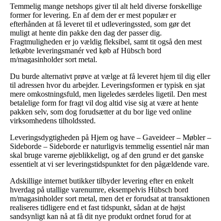
Temmelig mange netshops giver til alt held diverse forskellige
former for levering. En af dem der er mest populær er
efterhånden at få leveret til et udleveringssted, som gør det
muligt at hente din pakke den dag der passer dig.
Fragtmuligheden er jo vældig fleksibel, samt tit også den mest
letkøbte leveringsmanér ved køb af Hübsch bord
m/magasinholder sort metal.
Du burde alternativt prøve at vælge at få leveret hjem til dig eller
til adressen hvor du arbejder. Leveringsformen er typisk en sjat
mere omkostningsfuld, men ligeledes særdeles ligetil. Den mest
betalelige form for fragt vil dog altid vise sig at være at hente
pakken selv, som dog forudsætter at du bor lige ved online
virksomhedens tilholdssted.
Leveringsdygtigheden på Hjem og have – Gaveideer – Møbler –
Sideborde – Sideborde er naturligvis temmelig essentiel når man
skal bruge varerne øjeblikkeligt, og af den grund er det ganske
essentielt at vi ser leveringstidspunktet for den pågældende vare.
Adskillige internet butikker tilbyder levering efter en enkelt
hverdag på utallige varenumre, eksempelvis Hübsch bord
m/magasinholder sort metal, men det er forudsat at transaktionen
realiseres tidligere end et fast tidspunkt, sådan at de højst
sandsynligt kan nå at få dit nye produkt ordnet forud for at