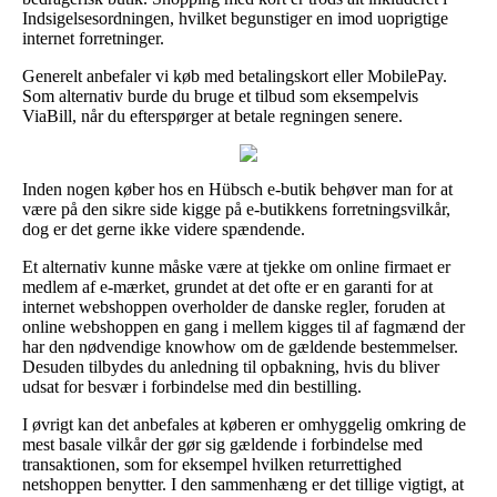
Indsigelsesordningen, hvilket begunstiger en imod uoprigtige
internet forretninger.
Generelt anbefaler vi køb med betalingskort eller MobilePay.
Som alternativ burde du bruge et tilbud som eksempelvis
ViaBill, når du efterspørger at betale regningen senere.
Inden nogen køber hos en Hübsch e-butik behøver man for at
være på den sikre side kigge på e-butikkens forretningsvilkår,
dog er det gerne ikke videre spændende.
Et alternativ kunne måske være at tjekke om online firmaet er
medlem af e-mærket, grundet at det ofte er en garanti for at
internet webshoppen overholder de danske regler, foruden at
online webshoppen en gang i mellem kigges til af fagmænd der
har den nødvendige knowhow om de gældende bestemmelser.
Desuden tilbydes du anledning til opbakning, hvis du bliver
udsat for besvær i forbindelse med din bestilling.
I øvrigt kan det anbefales at køberen er omhyggelig omkring de
mest basale vilkår der gør sig gældende i forbindelse med
transaktionen, som for eksempel hvilken returrettighed
netshoppen benytter. I den sammenhæng er det tillige vigtigt, at