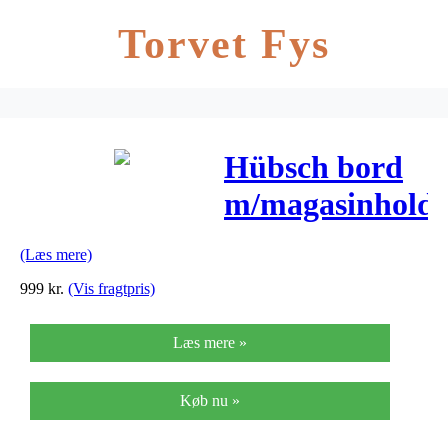
Torvet Fys
Hübsch bord
m/magasinholde
sort metal
(Læs mere)
999
kr.
(Vis fragtpris)
Læs mere »
Køb nu »