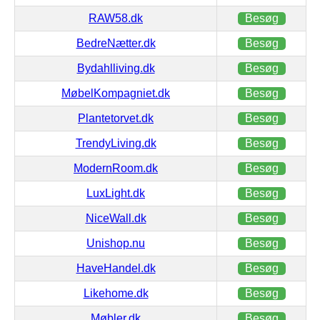
RAW58.dk
Besøg
BedreNætter.dk
Besøg
Bydahlliving.dk
Besøg
MøbelKompagniet.dk
Besøg
Plantetorvet.dk
Besøg
TrendyLiving.dk
Besøg
ModernRoom.dk
Besøg
LuxLight.dk
Besøg
NiceWall.dk
Besøg
Unishop.nu
Besøg
HaveHandel.dk
Besøg
Likehome.dk
Besøg
Møbler.dk
Besøg