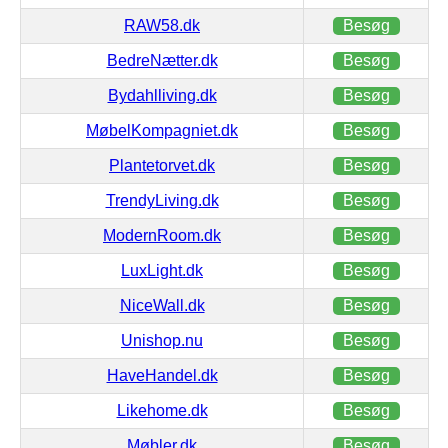
RAW58.dk
Besøg
BedreNætter.dk
Besøg
Bydahlliving.dk
Besøg
MøbelKompagniet.dk
Besøg
Plantetorvet.dk
Besøg
TrendyLiving.dk
Besøg
ModernRoom.dk
Besøg
LuxLight.dk
Besøg
NiceWall.dk
Besøg
Unishop.nu
Besøg
HaveHandel.dk
Besøg
Likehome.dk
Besøg
Møbler.dk
Besøg