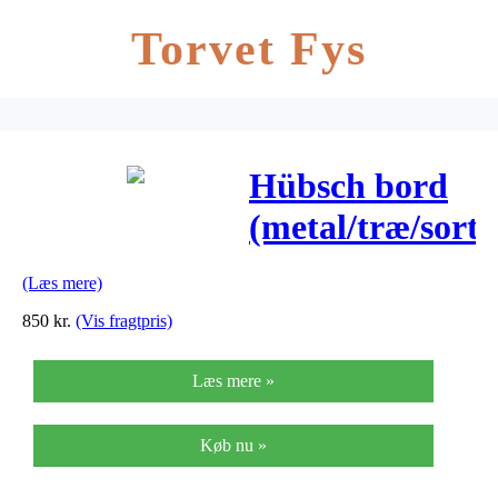
Torvet Fys
Hübsch bord
(metal/træ/sort/
ø45xh46cm)
(Læs mere)
850
kr.
(Vis fragtpris)
Læs mere »
Køb nu »