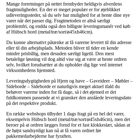
Mange forretninger på nettet frembyder heldigvis alverdens
fragtmuligheder. En der er meget populær er for øjeblikket
udleveringssteder, så du selv har mulighed for at hente dine nye
varer når det passer dig. Fragtmetoden er altså særligt
problemfri, og endda også den billigste leveringsmanér ved køb
af Hübsch bord (metal/træ/sort/ø45xh46cm).
Du kunne alternativt påtænke at få varerne leveret til din adresse
eller til din arbejdsplads. Metoden bliver til tider en kende
mindre prisbillig, men desuden særligt ligetil. Den mest
betalelige løsning vil dog altid vise sig at være at hente ordren
selv, hvilket forudsætter at du opholder dig lige ved internet
virksomhedens hjemsted.
Leveringsdygtigheden på Hjem og have – Gaveideer – Møbler –
Sideborde – Sideborde er naturligvis meget aktuel ifald du
behøver varerne inden for få dage, så i det øjemed er det
fuldkommen passende at vi gransker den anslåede leveringsdato
på det respektive produkt.
En række webshops tilbyder 1 dags fragt på en hel del varer,
eksempelvis Hübsch bord (metal/træ/sort/ø45xh46cm), men det
beroer på at ordren lægges forud for et fast klokkeslæt, sådan at
de højst sandsynligt kan nå at få varen ordnet før
pakkemedarbejderne har fyraften.