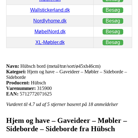
Wallstickerland.dk
Besøg
Nordlyhome.dk
Besøg
MøbelNord.dk
Besøg
XL-Møbler.dk
Besøg
Navn:
Hübsch bord (metal/træ/sort/ø45xh46cm)
Kategori:
Hjem og have – Gaveideer – Møbler – Sideborde –
Sideborde
Producent:
Hübsch
Varenummer:
315900
EAN:
5712772071625
Vurderet til
4.7
ud af 5 stjerner baseret på
18
anmeldelser
Hjem og have – Gaveideer – Møbler –
Sideborde – Sideborde fra Hübsch