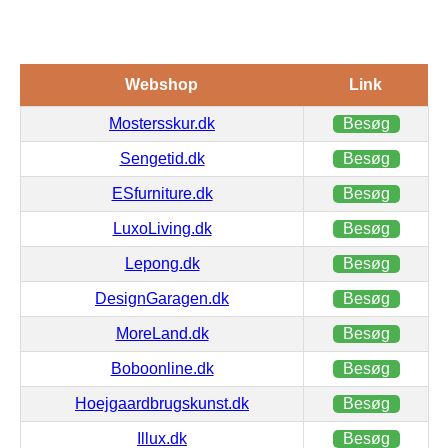
Webshop
Link
Mostersskur.dk
Besøg
Sengetid.dk
Besøg
ESfurniture.dk
Besøg
LuxoLiving.dk
Besøg
Lepong.dk
Besøg
DesignGaragen.dk
Besøg
MoreLand.dk
Besøg
Boboonline.dk
Besøg
Hoejgaardbrugskunst.dk
Besøg
Illux.dk
Besøg