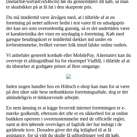
(metal/træ/sort/ø45xh46cm) før du gennemfører dit køb, så man
er skudsikker på at få fat i den skarpeste pris.
Du må imidlertid være årvågen med, at i tilfælde af at en
forretning på nettet udlover bedst i test varer til en udsalgspris
der kan ses som overordentlig gunstig, så er det undertiden være
et karakteristika der viser en snydagtig e-forretning. Køb med
gængse betalingskort er imidlertid dækket ind under en
lovbestemmelse, hvilket værner folk imod falske online outlets.
Vi anbefaler generelt kortkøb eller MobilePay. Alternativt kan du
overveje et afdragstilbud fra for eksempel ViaBill, i tilfælde af at
du tilstræber at godtgøre prisen af flere omgange.
Inden nogen handler hos en Hübsch e-shop kan man for at være
på den sikre side bese netbutikkens forretningsaftale, dog er det
almindeligvis et tidskrævende arbejde.
En nem løsning er at kigge hvorvidt internet forretningen er e-
mærke godkendt, eftersom det ofte er en sikkerhed for at online
butikken opererer i overensstemmelse med de officielle regler,
samt at den løbende overvåges af fagfolk der har indsigt i de
gældende love. Desuden giver det dig lejlighed til at få
assistance, for så vidt du skulle få udfordringer ved dit køb.