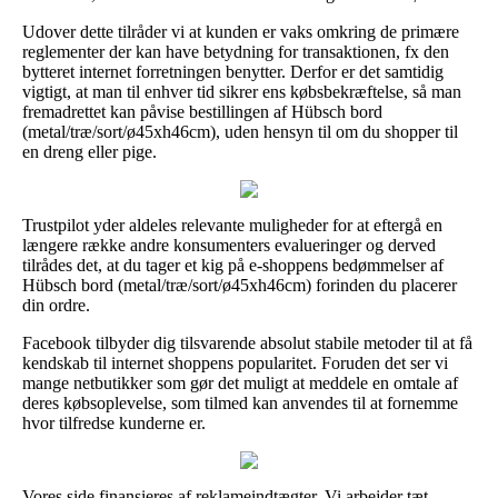
Udover dette tilråder vi at kunden er vaks omkring de primære
reglementer der kan have betydning for transaktionen, fx den
bytteret internet forretningen benytter. Derfor er det samtidig
vigtigt, at man til enhver tid sikrer ens købsbekræftelse, så man
fremadrettet kan påvise bestillingen af Hübsch bord
(metal/træ/sort/ø45xh46cm), uden hensyn til om du shopper til
en dreng eller pige.
Trustpilot yder aldeles relevante muligheder for at eftergå en
længere række andre konsumenters evalueringer og derved
tilrådes det, at du tager et kig på e-shoppens bedømmelser af
Hübsch bord (metal/træ/sort/ø45xh46cm) forinden du placerer
din ordre.
Facebook tilbyder dig tilsvarende absolut stabile metoder til at få
kendskab til internet shoppens popularitet. Foruden det ser vi
mange netbutikker som gør det muligt at meddele en omtale af
deres købsoplevelse, som tilmed kan anvendes til at fornemme
hvor tilfredse kunderne er.
Vores side finansieres af reklameindtægter. Vi arbejder tæt