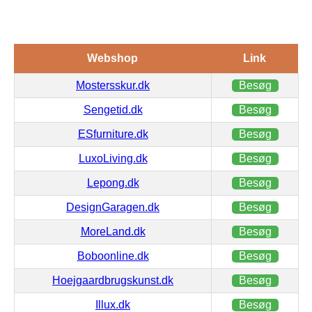
Webshop
Link
Mostersskur.dk
Besøg
Sengetid.dk
Besøg
ESfurniture.dk
Besøg
LuxoLiving.dk
Besøg
Lepong.dk
Besøg
DesignGaragen.dk
Besøg
MoreLand.dk
Besøg
Boboonline.dk
Besøg
Hoejgaardbrugskunst.dk
Besøg
Illux.dk
Besøg