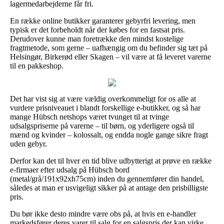
lagermedarbejderne får fri.
En række online butikker garanterer gebyrfri levering, men
typisk er det forbeholdt når der købes for en fastsat pris.
Derudover kunne man foretrække den mindst kostelige
fragtmetode, som gerne – uafhængig om du befinder sig tæt på
Helsingør, Birkerød eller Skagen – vil være at få leveret varerne
til en pakkeshop.
Det har vist sig at være vældig overkommeligt for os alle at
vurdere prisniveauet i blandt forskellige e-butikker, og så har
mange Hübsch netshops været tvunget til at tvinge
udsalgspriserne på varerne – til børn, og yderligere også til
mænd og kvinder – kolossalt, og endda nogle gange sikre fragt
uden gebyr.
Derfor kan det til hver en tid blive udbytterigt at prøve en række
e-firmaer efter udsalg på Hübsch bord
(metal/grå/191x92xh75cm) inden du gennemfører din handel,
således at man er usvigeligt sikker på at antage den prisbilligste
pris.
Du bør ikke desto mindre være obs på, at hvis en e-handler
markedsfører deres varer til salg for en salgspris der kan virke