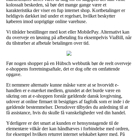
kolossalt beskeden, så bør det mange gange være et
karakteristika der viser en fup internet shop. Kortbetalinger er
heldigvis dækket ind under et regelsæt, hvilket beskytter
køberen imod uoprigtige online varehuse.
Vi tilråder bestillinger med kort eller MobilePay. Alternativt kan
du overveje en løsning på afbetaling fra eksempelvis ViaBill, når
du tilstræber at afbetale betalingen over tid.
Før nogen shopper på en Hübsch webbutik bør de reelt overveje
e-shoppens forretningsaftale, det er dog ofte en omfattende
opgave.
Et nemmere alternativ kunne måske være at se hvorvidt e-
handlen er e-mærket medlem, grundet at det burde være en
sikring om at e-shoppen forstår gældende dansk lovgivning,
udover at online firmaet tit besigtiges af fagfolk som er inde i de
gældende bestemmelser. Derudover tilbydes du anledning til at
få assistance, hvis du skulle få vanskeligheder ved din handel.
Yderligere er det smart at kunden er hensynstagende til de
elementære vilkår der kan håndhæves i forbindelse med ordren,
for eksempel hvilken returret internet selskabet kører med. På