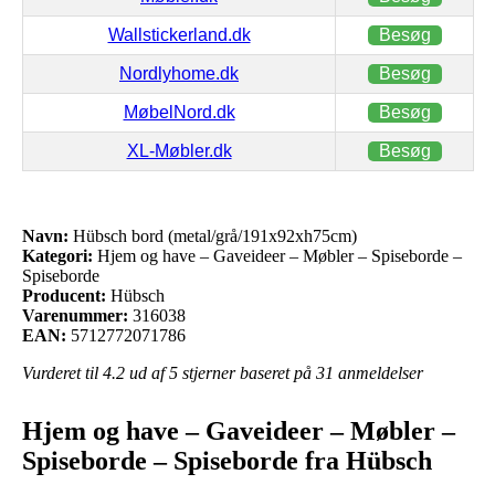
Wallstickerland.dk
Besøg
Nordlyhome.dk
Besøg
MøbelNord.dk
Besøg
XL-Møbler.dk
Besøg
Navn:
Hübsch bord (metal/grå/191x92xh75cm)
Kategori:
Hjem og have – Gaveideer – Møbler – Spiseborde –
Spiseborde
Producent:
Hübsch
Varenummer:
316038
EAN:
5712772071786
Vurderet til
4.2
ud af 5 stjerner baseret på
31
anmeldelser
Hjem og have – Gaveideer – Møbler –
Spiseborde – Spiseborde fra Hübsch