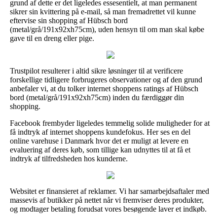
grund af dette er det ligeledes essesentielt, at man permanent
sikrer sin kvittering på e-mail, så man fremadrettet vil kunne
eftervise sin shopping af Hübsch bord
(metal/grå/191x92xh75cm), uden hensyn til om man skal købe
gave til en dreng eller pige.
Trustpilot resulterer i altid sikre løsninger til at verificere
forskellige tidligere forbrugeres observationer og af den grund
anbefaler vi, at du tolker internet shoppens ratings af Hübsch
bord (metal/grå/191x92xh75cm) inden du færdiggør din
shopping.
Facebook frembyder ligeledes temmelig solide muligheder for at
få indtryk af internet shoppens kundefokus. Her ses en del
online varehuse i Danmark hvor det er muligt at levere en
evaluering af deres køb, som tillige kan udnyttes til at få et
indtryk af tilfredsheden hos kunderne.
Websitet er finansieret af reklamer. Vi har samarbejdsaftaler med
massevis af butikker på nettet når vi fremviser deres produkter,
og modtager betaling forudsat vores besøgende laver et indkøb.