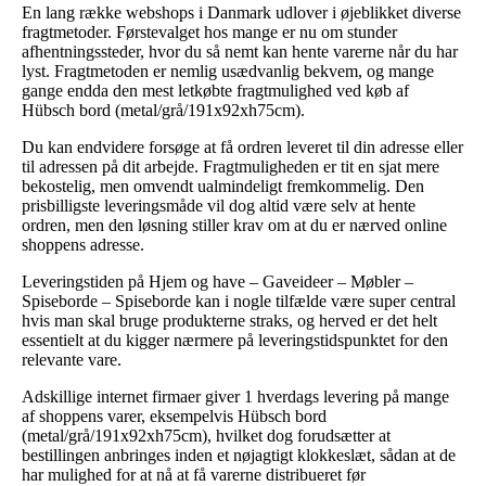
En lang række webshops i Danmark udlover i øjeblikket diverse
fragtmetoder. Førstevalget hos mange er nu om stunder
afhentningssteder, hvor du så nemt kan hente varerne når du har
lyst. Fragtmetoden er nemlig usædvanlig bekvem, og mange
gange endda den mest letkøbte fragtmulighed ved køb af
Hübsch bord (metal/grå/191x92xh75cm).
Du kan endvidere forsøge at få ordren leveret til din adresse eller
til adressen på dit arbejde. Fragtmuligheden er tit en sjat mere
bekostelig, men omvendt ualmindeligt fremkommelig. Den
prisbilligste leveringsmåde vil dog altid være selv at hente
ordren, men den løsning stiller krav om at du er nærved online
shoppens adresse.
Leveringstiden på Hjem og have – Gaveideer – Møbler –
Spiseborde – Spiseborde kan i nogle tilfælde være super central
hvis man skal bruge produkterne straks, og herved er det helt
essentielt at du kigger nærmere på leveringstidspunktet for den
relevante vare.
Adskillige internet firmaer giver 1 hverdags levering på mange
af shoppens varer, eksempelvis Hübsch bord
(metal/grå/191x92xh75cm), hvilket dog forudsætter at
bestillingen anbringes inden et nøjagtigt klokkeslæt, sådan at de
har mulighed for at nå at få varerne distribueret før