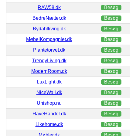
RAW58.dk
Besøg
BedreNætter.dk
Besøg
Bydahlliving.dk
Besøg
MøbelKompagniet.dk
Besøg
Plantetorvet.dk
Besøg
TrendyLiving.dk
Besøg
ModernRoom.dk
Besøg
LuxLight.dk
Besøg
NiceWall.dk
Besøg
Unishop.nu
Besøg
HaveHandel.dk
Besøg
Likehome.dk
Besøg
Møbler.dk
Besøg